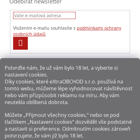
Odebírat newsletter
Vložením e-mailu souhlasíte s
podmínkami ochrany
osobních údajů
PŘIHLÁSIT
SE
Potvrďte nám​​, že už vám bylo 18 let, a vyberte si
nastavení cookies.
Způsoby platby:
Díky cookies, které
eXtraOBCHOD s.r.o.
používá na
tomto webu, můžeme lépe vyhodnocovat návštěvnost
Způsoby dopravy:
nebo vám přizpůsobit reklamu na míru. Aby vám
neutekla oblíbená dobrota.
Sledujte nás na sítích:
Můžete „Přijmout všechny cookies,“ nebo se pod
tlačítkem „Nastavení cookies“ dozvědět vše podstatné
a nastavit si preference. Odmítnutím cookies zároveň
potvrzujete, že vám již
bylo 18 let
.