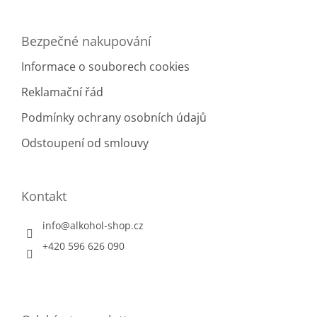
ý
p
i
Bezpečné nakupování
s
u
Informace o souborech cookies
Reklamační řád
Podmínky ochrany osobních údajů
Odstoupení od smlouvy
Kontakt
info
@
alkohol-shop.cz
+420 596 626 090