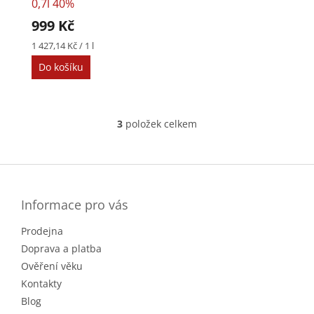
0,7l 40%
999 Kč
Měrná
1 427,14 Kč / 1 l
cena:
Do košíku
3
položek celkem
O
v
l
Z
á
á
d
p
a
a
Informace pro vás
c
t
í
Prodejna
í
p
r
Doprava a platba
v
Ověření věku
k
Kontakty
y
v
Blog