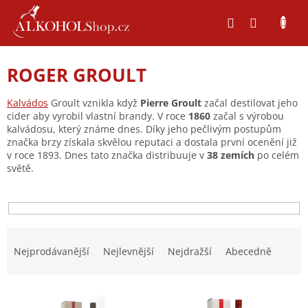
Přejít
na
obsah
ROGER GROULT
Kalvádos
Groult vznikla když
Pierre Groult
začal destilovat jeho
cider aby vyrobil vlastní brandy. V roce
1860
začal s výrobou
kalvádosu, který známe dnes. Díky jeho pečlivým postupům
značka brzy získala skvělou reputaci a dostala první ocenění již
v roce 1893. Dnes tato značka distribuuje v
38 zemích
po celém
světě.
Ř
a
Nejprodávanější
Nejlevnější
Nejdražší
Abecedně
z
e
V
n