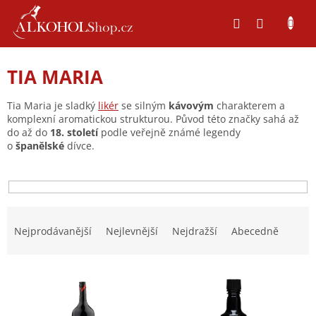
Přejít
na
obsah
TIA MARIA
Tia Maria je sladký
likér
se silným
kávovým
charakterem a
komplexní aromatickou strukturou. Původ této značky sahá až
do až do
18. století
podle veřejně známé legendy
o
španělské
dívce.
Ř
a
Nejprodávanější
Nejlevnější
Nejdražší
Abecedně
z
e
V
n
ý
í
p
p