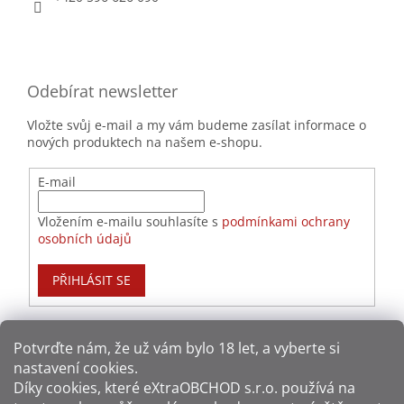
Odebírat newsletter
Vložte svůj e-mail a my vám budeme zasílat informace o
nových produktech na našem e-shopu.
E-mail
Vložením e-mailu souhlasíte s
podmínkami ochrany
osobních údajů
PŘIHLÁSIT SE
Potvrďte nám​​, že už vám bylo 18 let, a vyberte si
nastavení cookies.
Způsoby platby:
Díky cookies, které
eXtraOBCHOD s.r.o.
používá na