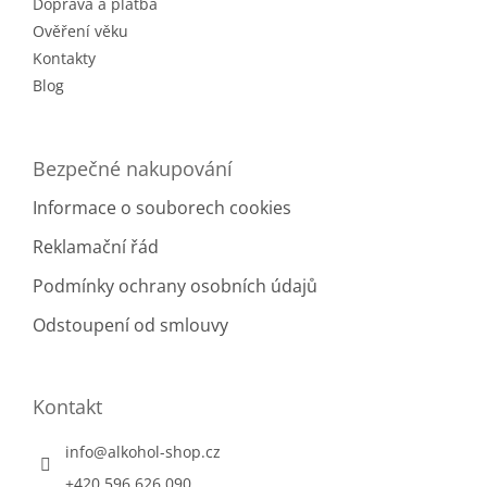
r
Doprava a platba
v
Ověření věku
k
Kontakty
y
v
Blog
ý
p
i
Bezpečné nakupování
s
u
Informace o souborech cookies
Reklamační řád
Podmínky ochrany osobních údajů
Odstoupení od smlouvy
Kontakt
info
@
alkohol-shop.cz
+420 596 626 090