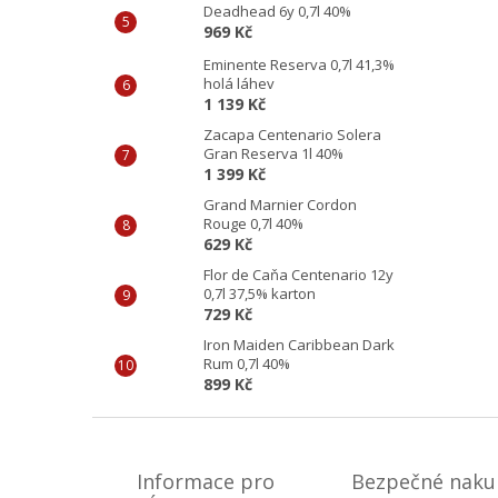
Deadhead 6y 0,7l 40%
969 Kč
Eminente Reserva 0,7l 41,3%
holá láhev
1 139 Kč
Zacapa Centenario Solera
Gran Reserva 1l 40%
1 399 Kč
Grand Marnier Cordon
Rouge 0,7l 40%
629 Kč
Flor de Caňa Centenario 12y
0,7l 37,5% karton
729 Kč
Iron Maiden Caribbean Dark
Rum 0,7l 40%
899 Kč
Z
á
p
Informace pro
Bezpečné naku