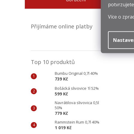
potvrzujete
Více o zpra
Přijímáme online platby
Nastave
Top 10 produktů
Bumbu Original 0,7l 40%
739 Kč
Bošácká slivovice 1l 52%
599 Kč
Navrátilova slivovica 0,5l
50%
779 Kč
Rammstein Rum 0,7l 40%
1 019 Kč