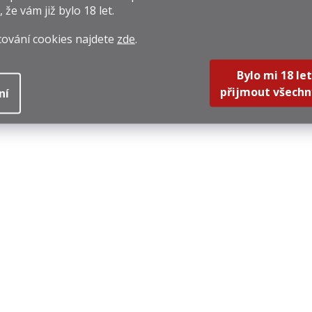
, že vám již
bylo 18 let
.
cování cookies najdete
zde
.
Bylo mi 18 let
přijmout všechn
ní