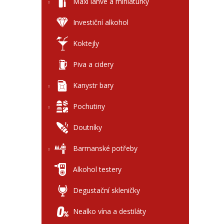
l
Maxi láhve a miniaturky
Investiční alkohol
Koktejly
Piva a cidery
Kanystr bary
Pochutiny
Doutníky
Barmanské potřeby
Alkohol testery
Degustační skleničky
Nealko vína a destiláty