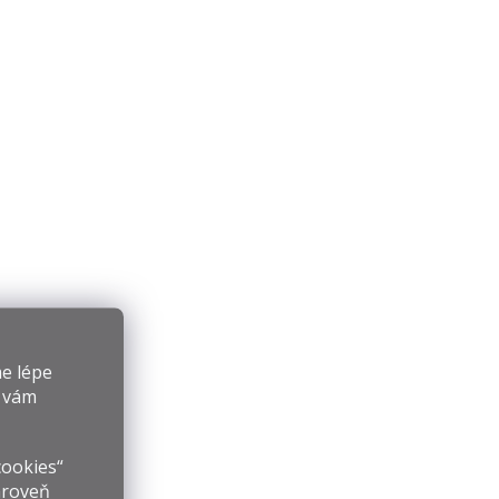
e lépe
y vám
cookies“
ároveň