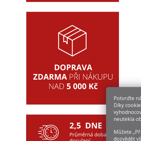
Potvrďte nám
Díky cookie
vyhodnocov
neutekla ob
Můžete „Při
dozvědět vš