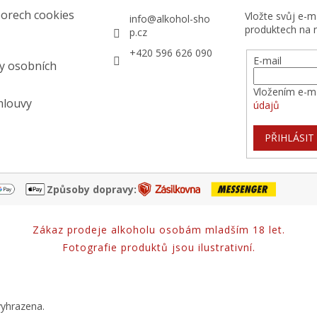
orech cookies
Vložte svůj e-
info
@
alkohol-sho
produktech na 
p.cz
+420 596 626 090
E-mail
y osobních
Vložením e-ma
mlouvy
údajů
PŘIHLÁSIT
Způsoby dopravy:
Zákaz prodeje alkoholu osobám mladším 18 let.
Fotografie produktů jsou ilustrativní.
vyhrazena.