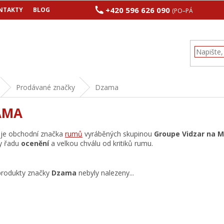
+420 596 626 090
NTAKTY
BLOG
(PO–PÁ 8:00–17:00
Prodávané značky
Dzama
AMA
je obchodní značka
rumů
vyráběných skupinou
Groupe Vidzar na 
ly řadu
ocenění
a velkou chválu od kritiků rumu.
produkty značky
Dzama
nebyly nalezeny...