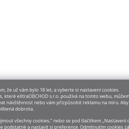
​​, že už vám bylo 18 let, a vyberte si nastavení cookies.
s, které
eXtraOBCHOD s.r.o.
používá na tomto webu, můžem
at návštěvnost nebo vám přizpůsobit reklamu na míru. Ab
líbená dobrota.
jmout všechny cookies,“ nebo se pod tlačítkem „Nastavení 
e podstatné a nastavit si preference. Odmítnutím cookies z