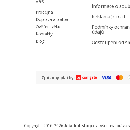
a
vás
Informace o soub
t
Prodejna
í
Reklamační řád
Doprava a platba
Ověření věku
Podmínky ochran
údajů
Kontakty
Blog
Odstoupení od s
Způsoby platby:
Copyright 2016-2026
Alkohol-shop.cz
. Všechna práva 