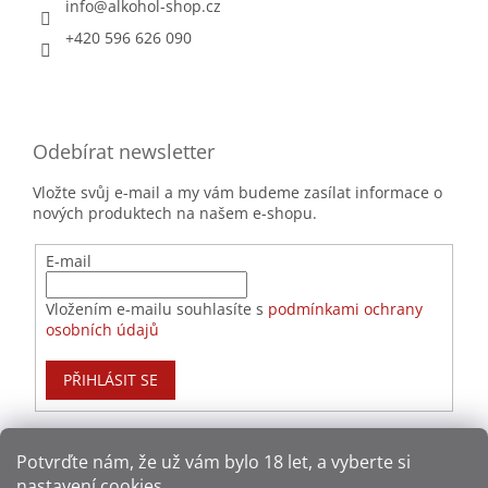
info
@
alkohol-shop.cz
+420 596 626 090
Odebírat newsletter
Vložte svůj e-mail a my vám budeme zasílat informace o
nových produktech na našem e-shopu.
E-mail
Vložením e-mailu souhlasíte s
podmínkami ochrany
osobních údajů
PŘIHLÁSIT SE
Potvrďte nám​​, že už vám bylo 18 let, a vyberte si
nastavení cookies.