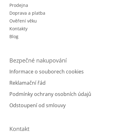
í
Prodejna
í
p
r
Doprava a platba
v
Ověření věku
k
Kontakty
y
v
Blog
ý
p
i
Bezpečné nakupování
s
u
Informace o souborech cookies
Reklamační řád
Podmínky ochrany osobních údajů
Odstoupení od smlouvy
Kontakt