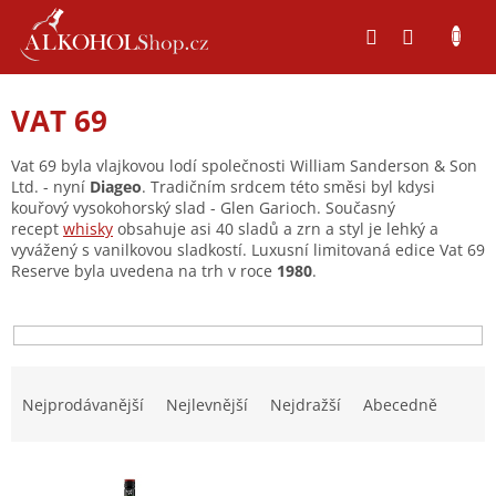
Přejít
na
obsah
VAT 69
Vat 69 byla vlajkovou lodí společnosti William Sanderson & Son
Ltd. - nyní
Diageo
. Tradičním srdcem této směsi byl kdysi
kouřový vysokohorský slad - Glen Garioch. Současný
recept
whisky
obsahuje asi 40 sladů a zrn a styl je lehký a
vyvážený s vanilkovou sladkostí. Luxusní limitovaná edice Vat 69
Reserve byla uvedena na trh v roce
1980
.
Ř
a
Nejprodávanější
Nejlevnější
Nejdražší
Abecedně
z
e
V
n