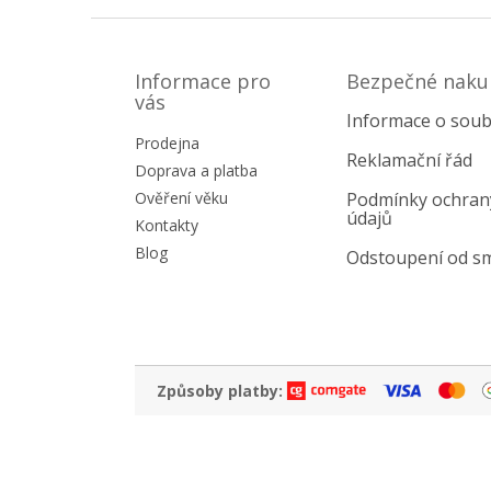
Z
á
p
Informace pro
Bezpečné naku
a
vás
Informace o soub
t
Prodejna
í
Reklamační řád
Doprava a platba
Ověření věku
Podmínky ochran
údajů
Kontakty
Blog
Odstoupení od s
Způsoby platby: