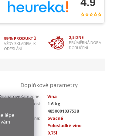
4.9
⭐⭐⭐⭐⭐
2,5 DNE
99 % PRODUKTŮ
PRŮMĚRNÁ DOBA
VŽDY SKLADEM, K
DORUČENÍ
ODESLÁNÍ
Doplňkové parametry
. Granátové
Kategorie
:
Vína
ak a působí
Hmotnost
:
1.6 kg
vína se tak
EAN
:
4850001037538
e lépe
Druh vína
:
ovocné
y vám
Chuť
:
Polosladké víno
Objem
:
0,75l