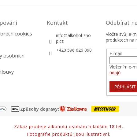
pování
Kontakt
Odebírat n
orech cookies
Vložte svůj e-
info
@
alkohol-sho
produktech na 
p.cz
+420 596 626 090
E-mail
y osobních
Vložením e-ma
mlouvy
údajů
PŘIHLÁSIT
Způsoby dopravy:
Zákaz prodeje alkoholu osobám mladším 18 let.
Fotografie produktů jsou ilustrativní.