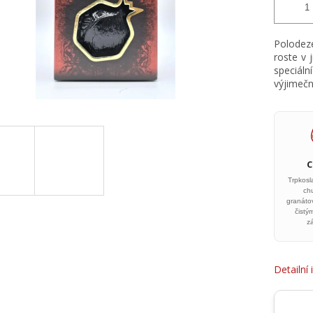
Polodeze
roste v 
speciáln
výjimečn
Trpkos
ch
granáto
čist
z
Detailní