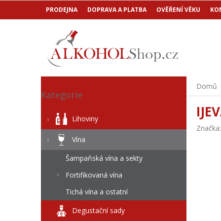
Přejít
PRODEJNA
DOPRAVA A PLATBA
OVĚŘENÍ VĚKU
KO
na
obsah
P
Přeskočit
Domů
o
Kategorie
kategorie
s
IJE
t
Lihoviny
r
Značka
a
Vína
n
n
Šampaňská vína a sekty
í
Fortifikovaná vína
p
a
Tichá vína a ostatní
n
e
Degustační sady