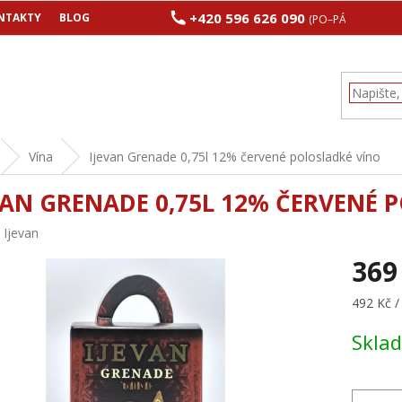
+420 596 626 090
NTAKTY
BLOG
(PO–PÁ 8:00–17:00
Vína
Ijevan Grenade 0,75l 12% červené polosladké víno
VAN GRENADE 0,75L 12% ČERVENÉ 
:
Ijevan
369
Měrná
492 Kč / 
cena:
Skla