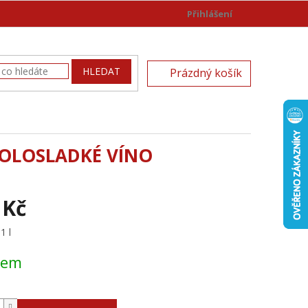
Přihlášení
)
NÁKUPNÍ
HLEDAT
Prázdný košík
KOŠÍK
POLOSLADKÉ VÍNO
 Kč
1 l
dem