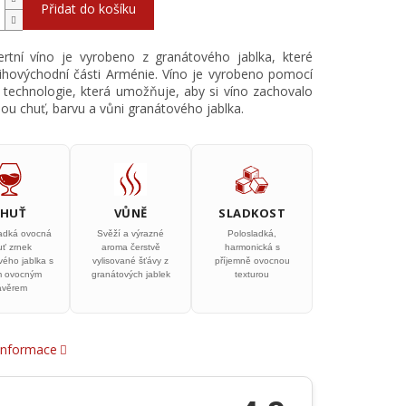
Přidat do košíku
rtní víno je vyrobeno z granátového jablka, které
jihovýchodní části Arménie. Víno je vyrobeno pomocí
í technologie, která umožňuje, aby si víno zachovalo
ou chuť, barvu a vůni granátového jablka.
CHUŤ
VŮNĚ
SLADKOST
ladká ovocná
Svěží a výrazné
Polosladká,
uť zrnek
aroma čerstvě
harmonická s
vého jablka s
vylisované šťávy z
příjemně ovocnou
ým ovocným
granátových jablek
texturou
ávěrem
 informace