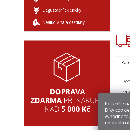
Degustační skleničky
Nealko vína a destiláty
Popi
Det
Výji
jabl
Potvrďte nám
na m
stáv
Díky cookie
vyhodnocov
neutekla ob