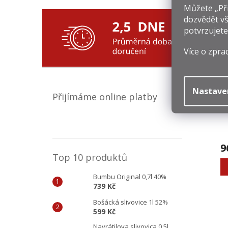
Můžete „Při
dozvědět vš
potvrzujete
Souv
Více o zpra
Nastave
Přijímáme online platby
9
Top 10 produktů
Bumbu Original 0,7l 40%
739 Kč
Bošácká slivovice 1l 52%
599 Kč
Navrátilova slivovica 0,5l