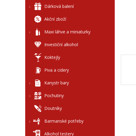
l
Dárková balení
Akční zboží
Maxi láhve a miniaturky
Investiční alkohol
Koktejly
Piva a cidery
Kanystr bary
Pochutiny
Doutníky
Barmanské potřeby
Alkohol testery