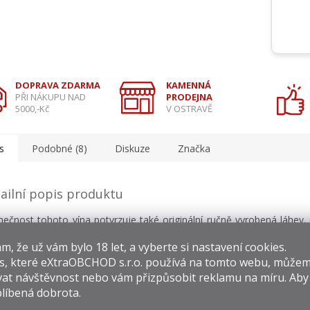
DOPRAVA ZDARMA
KAMENNÁ
PŘI NÁKUPU NAD
PRODEJNA
5000,-Kč
V OSTRAVĚ
s
Podobné (8)
Diskuze
Značka
ailní popis produktu
mečnost tohoto vína potvrzuje také originální ručně vyrobená láhev
ko zabraňuje vzniku rakovinotvorných buněk, snižuje vysoký krevní tl
​​, že už vám bylo 18 let, a vyberte si nastavení cookies.
užskou potenci. Víno je svěží a vyvážené, vyniká svou plností a pití 
á neopakovatelným zážitkem.
s, které
eXtraOBCHOD s.r.o.
používá na tomto webu, můžem
at návštěvnost nebo vám přizpůsobit reklamu na míru. Ab
líbená dobrota.