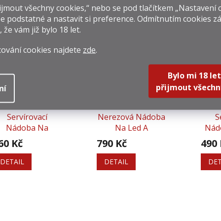
jmout všechny cookies,“ nebo se pod tlačítkem „Nastavení 
e podstatné a nastavit si preference. Odmítnutím cookies z
, že vám již
bylo 18 let
.
isející produkty
cování cookies najdete
zde
.
Bylo mi 18 let
přijmout všechn
ní
Servírovací
Nerezová Nádoba
S
Nádoba Na
Na Led A
Nád
Šampaňské
Servírování Vína
60 Kč
790 Kč
490 
DETAIL
DETAIL
DET