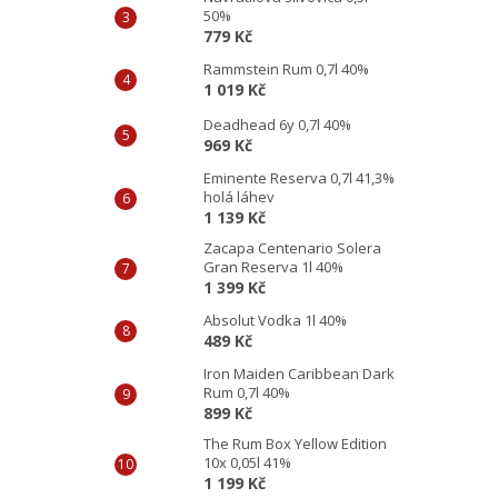
50%
779 Kč
Rammstein Rum 0,7l 40%
1 019 Kč
Deadhead 6y 0,7l 40%
969 Kč
Eminente Reserva 0,7l 41,3%
holá láhev
1 139 Kč
Zacapa Centenario Solera
Gran Reserva 1l 40%
1 399 Kč
Absolut Vodka 1l 40%
489 Kč
Iron Maiden Caribbean Dark
Rum 0,7l 40%
899 Kč
The Rum Box Yellow Edition
10x 0,05l 41%
1 199 Kč