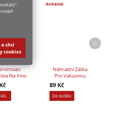
cookies“
Země
:
Arménie
ároveň
Další
 a chci
produkt
y cookies
ervírovací
Náhradní Zátka
oba Na Víno
Pro Vakuovou
Pumpičku - 2 Ks
Kč
89 Kč
AIL
Do košíku