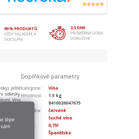
⭐⭐⭐⭐⭐
2,5 DNE
99 % PRODUKTŮ
PRŮMĚRNÁ DOBA
VŽDY SKLADEM, K
DORUČENÍ
ODESLÁNÍ
Doplňkové parametry
oky) ještě
Kategorie
:
Vína
mi odlesky.
Hmotnost
:
1.5 kg
lexní. Víno
EAN
:
8410026047675
Druh vína
:
červené
Chuť
:
Suché víno
e lépe
Objem
:
0,75l
y vám
Země
:
Španělsko