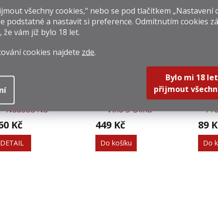
jmout všechny cookies,“ nebo se pod tlačítkem „Nastavení 
isející produkty
e podstatné a nastavit si preference. Odmítnutím cookies z
, že vám již
bylo 18 let
.
cování cookies najdete
zde
.
Bylo mi 18 let
přijmout všechn
ní
Servírovací
Dárková Sada Na
Náh
Nádoba Na
Víno 5-Dílná
Pr
Šampaňské
Pum
60 Kč
449 Kč
89 K
DETAIL
Do košíku
Do k