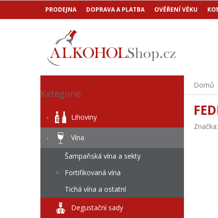
Přejít
PRODEJNA
DOPRAVA A PLATBA
OVĚŘENÍ VĚKU
KO
na
obsah
P
Přeskočit
Domů
o
Kategorie
kategorie
s
FED
t
Lihoviny
r
Značka
a
Vína
n
n
Šampaňská vína a sekty
í
Fortifikovaná vína
p
a
Tichá vína a ostatní
n
e
Degustační sady