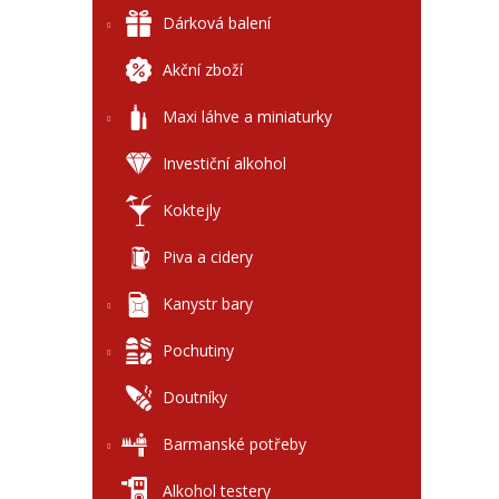
l
Dárková balení
Akční zboží
Maxi láhve a miniaturky
Investiční alkohol
Koktejly
Piva a cidery
Kanystr bary
Pochutiny
Doutníky
Barmanské potřeby
Alkohol testery