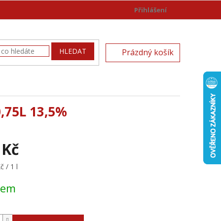
Přihlášení
)
NÁKUPNÍ
HLEDAT
Prázdný košík
KOŠÍK
,75L 13,5%
 Kč
 / 1 l
dem