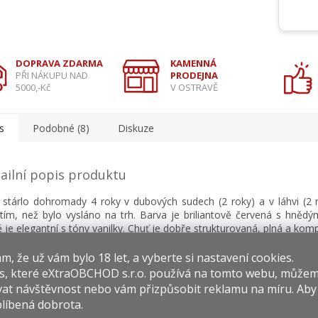
DOPRAVA ZDARMA
KAMENNÁ
PŘI NÁKUPU NAD
PRODEJNA
5000,-Kč
V OSTRAVĚ
s
Podobné (8)
Diskuze
ailní popis produktu
 stárlo dohromady 4 roky v dubových sudech (2 roky) a v láhvi (2 r
tím, než bylo vysláno na trh. Barva je briliantově červená s hnědý
 je elegantní s tóny vanilky. Chuť je dobře strukturovaná, plná a komp
rně doprovodí červené maso, zvěřinu a vyzrálé sýry.
​​, že už vám bylo 18 let, a vyberte si nastavení cookies.
s, které
eXtraOBCHOD s.r.o.
používá na tomto webu, můžem
at návštěvnost nebo vám přizpůsobit reklamu na míru. Ab
líbená dobrota.