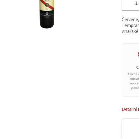
Červené,
Temprani
vinařské 
Suchá 
tmavé
ovoce
jemn
Detailní