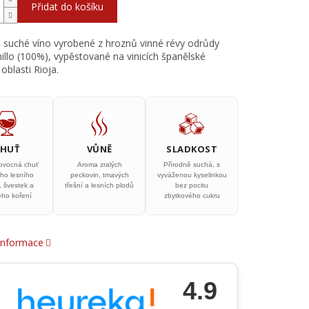
Přidat do košíku
 suché víno vyrobené z hroznů vinné révy odrůdy
llo (100%), vypěstované na vinicích španělské
oblasti Rioja.
CHUŤ
VŮNĚ
SLADKOST
ovocná chuť
Aroma zralých
Přírodně suchá, s
ho lesního
peckovin, tmavých
vyváženou kyselinkou
, švestek a
třešní a lesních plodů
bez pocitu
ého koření
zbytkového cukru
 informace
4.9