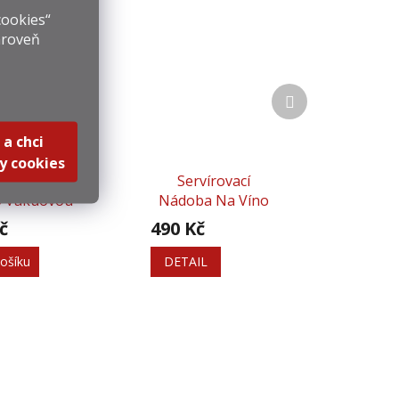
cookies“
ároveň
Další
produkt
 a chci
y cookies
radní Zátka
Servírovací
o Vakuovou
Nádoba Na Víno
pičku - 2 Ks
č
490 Kč
ošíku
DETAIL