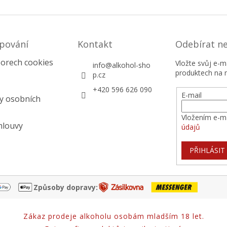
pování
Kontakt
Odebírat n
orech cookies
Vložte svůj e-
info
@
alkohol-sho
produktech na 
p.cz
+420 596 626 090
E-mail
y osobních
Vložením e-ma
mlouvy
údajů
PŘIHLÁSIT
Způsoby dopravy:
Zákaz prodeje alkoholu osobám mladším 18 let.