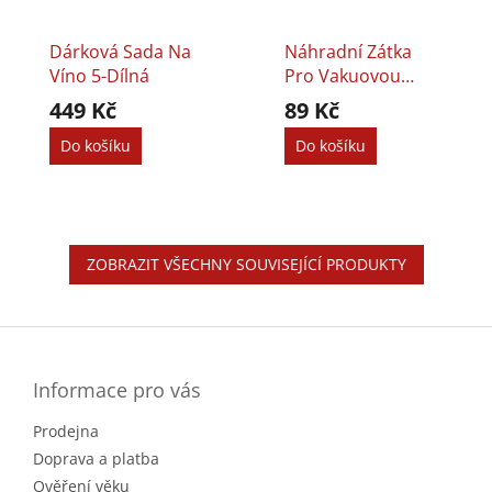
Dárková Sada Na
Náhradní Zátka
Víno 5-Dílná
Pro Vakuovou
Pumpičku - 2 Ks
449 Kč
89 Kč
Do košíku
Do košíku
ZOBRAZIT VŠECHNY SOUVISEJÍCÍ PRODUKTY
Z
á
p
a
Informace pro vás
t
Prodejna
í
Doprava a platba
Ověření věku