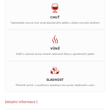
CHUŤ
Trpkosladká ovocná chuť zrnek granátového jablka s čistým ovocným závěrem
VŮNĚ
Svěží a výrazné aroma čerstvě vylisované šťávy z granátových jablek
SLADKOST
Přírodně suchá, s vyváženou kyselinkou bez pocitu zbytkového cukru
Detailní informace