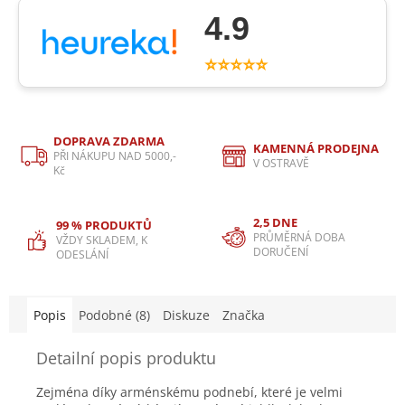
4.9
⭐⭐⭐⭐⭐
DOPRAVA ZDARMA
KAMENNÁ PRODEJNA
PŘI NÁKUPU NAD 5000,-
V OSTRAVĚ
Kč
2,5 DNE
99 % PRODUKTŮ
PRŮMĚRNÁ DOBA
VŽDY SKLADEM, K
DORUČENÍ
ODESLÁNÍ
Popis
Podobné (8)
Diskuze
Značka
Detailní popis produktu
Zejména díky arménskému podnebí, které je velmi