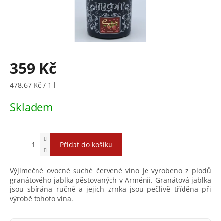
359 Kč
Měrná
478,67 Kč / 1 l
cena:
Skladem
Přidat do košíku
Výjimečné ovocné suché červené víno je vyrobeno z plodů
granátového jablka pěstovaných v Arménii. Granátová jablka
jsou sbírána ručně a jejich zrnka jsou pečlivě tříděna při
výrobě tohoto vína.