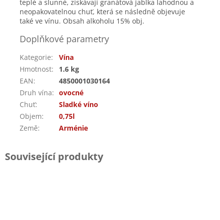
teplé a slunné, získávají granátová jablka lahodnou a
neopakovatelnou chuť, která se následně objevuje
také ve vínu.
O
bsah alkoholu 15% obj.
Doplňkové parametry
Kategorie
:
Vína
Hmotnost
:
1.6 kg
EAN
:
4850001030164
Druh vína
:
ovocné
Chuť
:
Sladké víno
Objem
:
0,75l
Země
:
Arménie
Související produkty