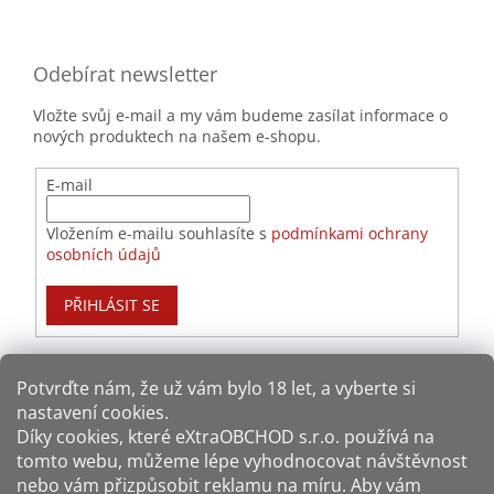
Odebírat newsletter
Vložte svůj e-mail a my vám budeme zasílat informace o
nových produktech na našem e-shopu.
E-mail
Vložením e-mailu souhlasíte s
podmínkami ochrany
osobních údajů
PŘIHLÁSIT SE
Potvrďte nám​​, že už vám bylo 18 let, a vyberte si
nastavení cookies.
Způsoby platby:
Díky cookies, které
eXtraOBCHOD s.r.o.
používá na
tomto webu, můžeme lépe vyhodnocovat návštěvnost
Způsoby dopravy:
nebo vám přizpůsobit reklamu na míru. Aby vám