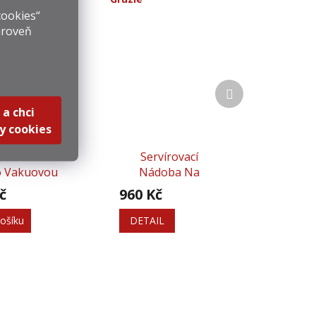
cookies“
ároveň
Další
produkt
 a chci
y cookies
radní Zátka
Servírovací
o Vakuovou
Nádoba Na
pičku - 2 Ks
Šampaňské
č
960 Kč
ošíku
DETAIL