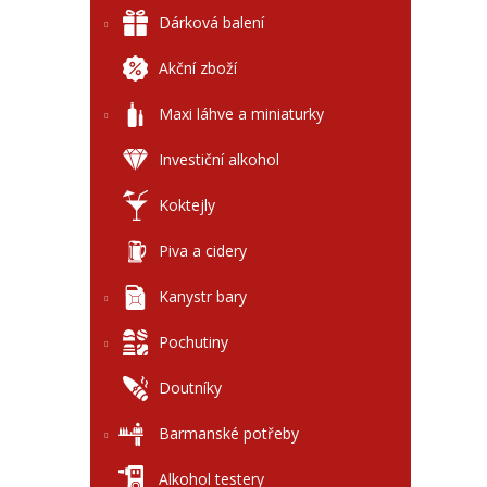
l
Dárková balení
Akční zboží
Maxi láhve a miniaturky
Investiční alkohol
Koktejly
Piva a cidery
Kanystr bary
Pochutiny
Doutníky
Barmanské potřeby
Alkohol testery