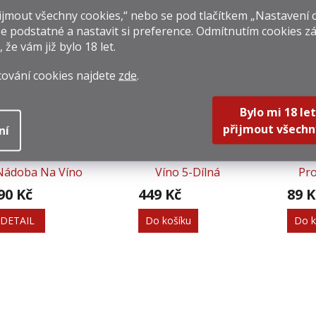
jmout všechny cookies,“ nebo se pod tlačítkem „Nastavení 
e podstatné a nastavit si preference. Odmítnutím cookies z
isející produkty
, že vám již
bylo 18 let
.
cování cookies najdete
zde
.
Bylo mi 18 let
přijmout všechn
ní
Servírovací
Dárková Sada Na
Náh
Nádoba Na Víno
Víno 5-Dílná
Pr
Pum
90 Kč
449 Kč
89 K
DETAIL
Do košíku
Do k