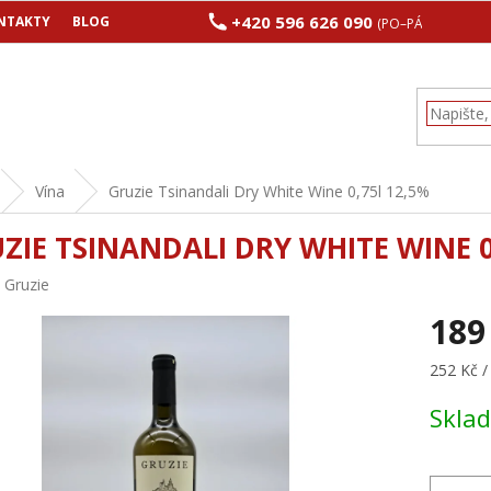
+420 596 626 090
NTAKTY
BLOG
(PO–PÁ 8:00–17:00
Vína
Gruzie Tsinandali Dry White Wine 0,75l 12,5%
ZIE TSINANDALI DRY WHITE WINE 0
:
Gruzie
189
Měrná
252 Kč / 
cena:
Skla