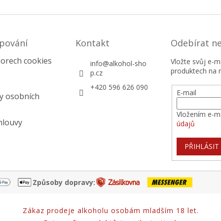
pování
Kontakt
Odebírat n
orech cookies
Vložte svůj e-
info
@
alkohol-sho
produktech na 
p.cz
+420 596 626 090
E-mail
y osobních
Vložením e-ma
mlouvy
údajů
PŘIHLÁSIT
Způsoby dopravy:
Zákaz prodeje alkoholu osobám mladším 18 let.