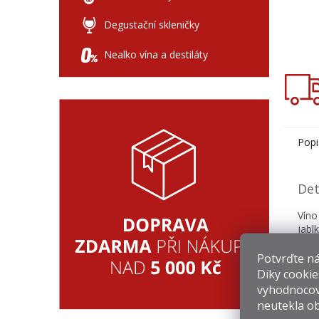
Degustační skleničky
Nealko vína a destiláty
Popi
Det
Víno
jabl
Dopo
Potvrďte nám
Díky cookie
vyhodnocov
neutekla ob