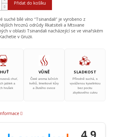
Přidat do košíku
 suché bílé víno “Tsinandali” je vyrobeno z
tnějších hroznů odrůdy Rkatsiteli a Mtsvane
ých v oblasti Tsinandali nacházející se ve vinařském
achetie v Gruzii.
CHUŤ
VŮNĚ
SLADKOST
trusová chuť,
Čisté aroma lučních
Přírodně suchá, s
ch jablek a
květů, limetkové kůry
vyváženou kyselinkou
ých hrušek
a žlutého ovoce
bez pocitu
zbytkového cukru
 informace
4.9