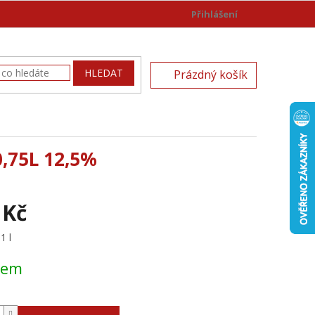
Přihlášení
)
NÁKUPNÍ
HLEDAT
Prázdný košík
KOŠÍK
,75L 12,5%
 Kč
1 l
dem