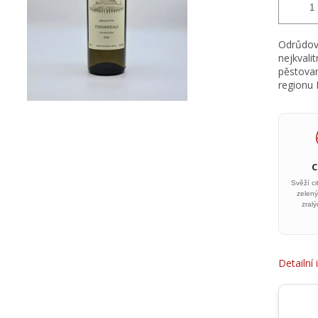
Odrůdové
nejkvali
pěstovan
regionu K
Svěží ci
zelený
zral
Detailní