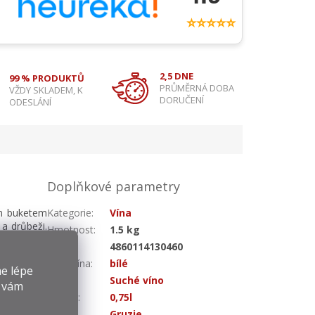
⭐⭐⭐⭐⭐
2,5 DNE
99 % PRODUKTŮ
PRŮMĚRNÁ DOBA
VŽDY SKLADEM, K
DORUČENÍ
ODESLÁNÍ
Doplňkové parametry
ým buketem
Kategorie
:
Vína
a drůbeži.
Hmotnost
:
1.5 kg
– 20 ̊C.
EAN
:
4860114130460
Druh vína
:
bílé
e lépe
Chuť
:
Suché víno
y vám
Objem
:
0,75l
Země
:
Gruzie