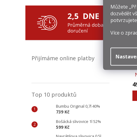
Můžete „Při
dozvědět vš
Souv
potvrzujete
Více o zpra
Nastave
Přijímáme online platby
4
Top 10 produktů
Bumbu Original 0,7l 40%
739 Kč
Bošácká slivovice 1l 52%
599 Kč
Navrátilova slivovica 0,5l