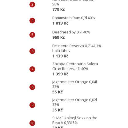
50%
779 Kč
Rammstein Rum 0,7l 40%
1 019 Kč
Deadhead 6y 0,7l 40%
969 Kč
Eminente Reserva 0,7l 41,3%
holá láhev
1 139 Kč
Zacapa Centenario Solera
Gran Reserva 1l 40%
1 399 Kč
Jagermeister Orange 0,04l
33%
55 Kč
Jagermeister Orange 0,02l
33%
35 Kč
SHAKE koktejl Sexx on the
Beach 0,33l 5%
39 Kč