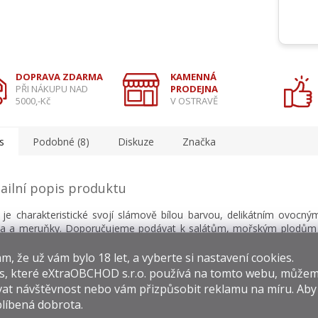
DOPRAVA ZDARMA
KAMENNÁ
PŘI NÁKUPU NAD
PRODEJNA
5000,-Kč
V OSTRAVĚ
s
Podobné (8)
Diskuze
Značka
ailní popis produktu
 je charakteristické svojí slámově bílou barvou, delikátním ovocn
ka a meruňky. Doporučujeme podávat k salátům, mořským plodům 
ručená teplota podávání 10 – 12 ̊C. Doporučená teplota skladování 5 
​​, že už vám bylo 18 let, a vyberte si nastavení cookies.
s, které
eXtraOBCHOD s.r.o.
používá na tomto webu, můžem
at návštěvnost nebo vám přizpůsobit reklamu na míru. Ab
líbená dobrota.