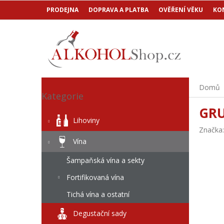
Přejít
PRODEJNA
DOPRAVA A PLATBA
OVĚŘENÍ VĚKU
KO
na
obsah
P
Přeskočit
Domů
o
Kategorie
kategorie
s
GRU
t
Lihoviny
r
Značka
a
Vína
n
n
Šampaňská vína a sekty
í
Fortifikovaná vína
p
a
Tichá vína a ostatní
n
e
Degustační sady