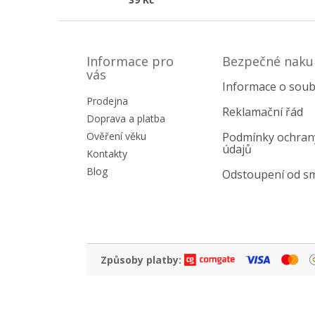
Z
á
p
Informace pro
Bezpečné naku
a
vás
Informace o soub
t
Prodejna
í
Reklamační řád
Doprava a platba
Ověření věku
Podmínky ochran
údajů
Kontakty
Blog
Odstoupení od s
Způsoby platby: