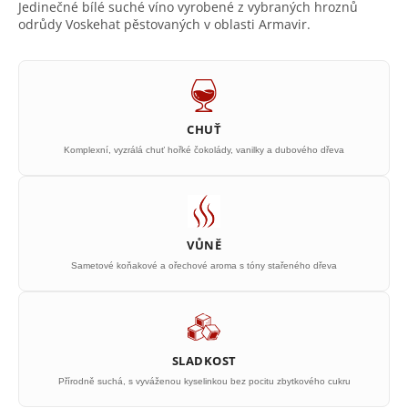
Jedinečné bílé suché víno vyrobené z vybraných hroznů
odrůdy Voskehat pěstovaných v oblasti Armavir.
CHUŤ
Komplexní, vyzrálá chuť hořké čokolády, vanilky a dubového dřeva
VŮNĚ
Sametové koňakové a ořechové aroma s tóny stařeného dřeva
SLADKOST
Přírodně suchá, s vyváženou kyselinkou bez pocitu zbytkového cukru