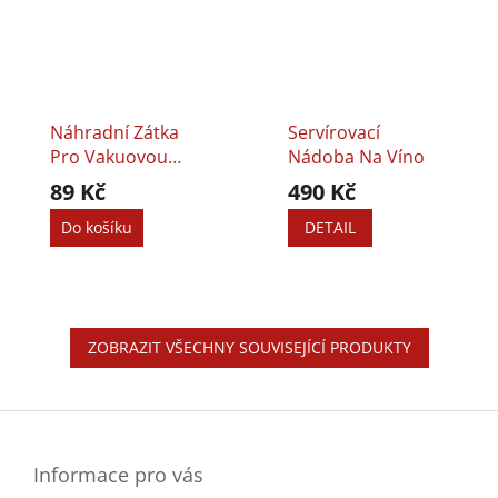
Náhradní Zátka
Servírovací
Pro Vakuovou
Nádoba Na Víno
Pumpičku - 2 Ks
89 Kč
490 Kč
Do košíku
DETAIL
ZOBRAZIT VŠECHNY SOUVISEJÍCÍ PRODUKTY
Z
á
p
a
Informace pro vás
t