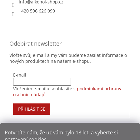
info
@
alkohol-shop.cz
+420 596 626 090
Odebírat newsletter
Vložte svůj e-mail a my vám budeme zasílat informace o
nových produktech na našem e-shopu.
E-mail
Vložením e-mailu souhlasíte s
podmínkami ochrany
osobních údajů
PŘIHLÁSIT SE
Potvrďte nám​​, že už vám bylo 18 let, a vyberte si
nastavení cookies.