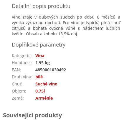
Detailní popis produktu
Víno zraje v dubových sudech po dobu 6 měsíců a
vyniká výraznou dochutí. Pro víno je typická plná chuť
citrusů a bohatá ovocná vůně s nádechem lučních
květin. Obsah alkoholu 13,5% obj.
Doplňkové parametry
Kategorie
:
Vína
Hmotnost
:
1.95 kg
EAN
:
4850001030492
Druh vína
:
bílé
Chuť
:
Suché víno
Objem
:
0,75l
Země
:
Arménie
Související produkty