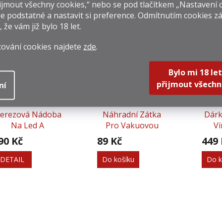
jmout všechny cookies,“ nebo se pod tlačítkem „Nastavení 
e podstatné a nastavit si preference. Odmítnutím cookies z
, že vám již
bylo 18 let
.
isející produkty
cování cookies najdete
zde
.
Bylo mi 18 let
přijmout všechn
ní
erezová Nádoba
Náhradní Zátka
Dárk
Na Led A
Pro Vakuovou
Ví
Servírování Vína
Pumpičku - 2 Ks
90 Kč
89 Kč
449 
DETAIL
Do košíku
Do k