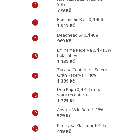
50%
779 Kč
Rammstein Rum 0,7l 40%
1 019 Kč
Deadhead 6y 0,7l 40%
969 Kč
Eminente Reserva 0,7l 41,3%
holá láhev
1 139 Kč
Zacapa Centenario Solera
Gran Reserva 1l 40%
1 399 Kč
Don Papa 0,7l 40% tuba -
stará receptura
1 229 Kč
Absolut Wild Berri 1l 38%
529 Kč
Khortytsa Platinum 1l 40%
419 Kč