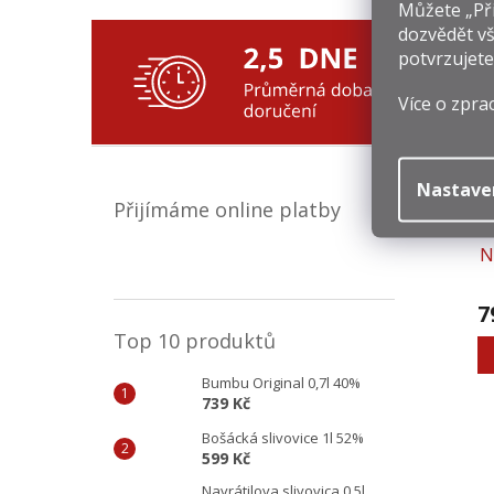
Můžete „Při
dozvědět vš
potvrzujete
Souv
Více o zpra
Nastave
Přijímáme online platby
N
7
Top 10 produktů
Bumbu Original 0,7l 40%
739 Kč
Bošácká slivovice 1l 52%
599 Kč
Navrátilova slivovica 0,5l