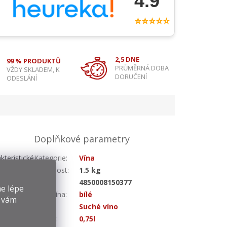
4.9
⭐⭐⭐⭐⭐
2,5 DNE
99 % PRODUKTŮ
PRŮMĚRNÁ DOBA
VŽDY SKLADEM, K
DORUČENÍ
ODESLÁNÍ
Doplňkové parametry
kteristické
Kategorie
:
Vína
ou ovocnou
Hmotnost
:
1.5 kg
 zážitkem.
EAN
:
4850008150377
e lépe
Druh vína
:
bílé
y vám
Chuť
:
Suché víno
Objem
:
0,75l