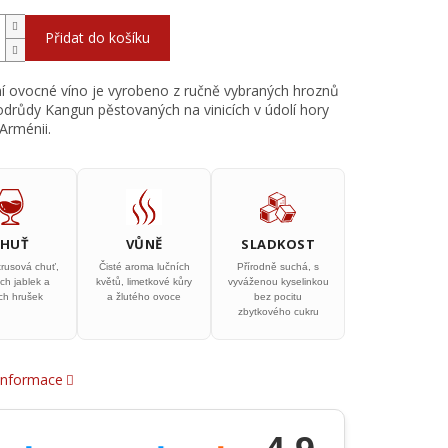
Přidat do košíku
ní ovocné víno je vyrobeno z ručně vybraných hroznů
 odrůdy Kangun pěstovaných na vinicích v údolí hory
 Arménii.
CHUŤ
VŮNĚ
SLADKOST
trusová chuť,
Čisté aroma lučních
Přírodně suchá, s
ch jablek a
květů, limetkové kůry
vyváženou kyselinkou
ých hrušek
a žlutého ovoce
bez pocitu
zbytkového cukru
 informace