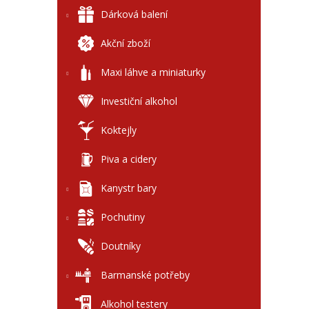
l
Dárková balení
Akční zboží
Maxi láhve a miniaturky
Investiční alkohol
Koktejly
Piva a cidery
Kanystr bary
Pochutiny
Doutníky
Barmanské potřeby
Alkohol testery