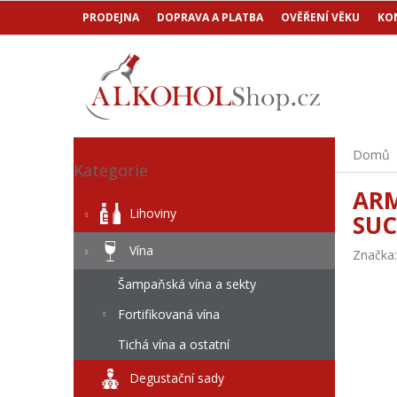
Přejít
PRODEJNA
DOPRAVA A PLATBA
OVĚŘENÍ VĚKU
KO
na
obsah
P
Přeskočit
Domů
o
Kategorie
kategorie
s
ARM
t
Lihoviny
SUC
r
a
Vína
Značka
n
n
Šampaňská vína a sekty
í
Fortifikovaná vína
p
a
Tichá vína a ostatní
n
e
Degustační sady