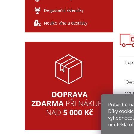
Degustační skleničky
Nealko vína a destiláty
Popi
Det
Výsl
boha
Potvrďte nám
plno
Díky cookie
vyhodnocov
neutekla ob