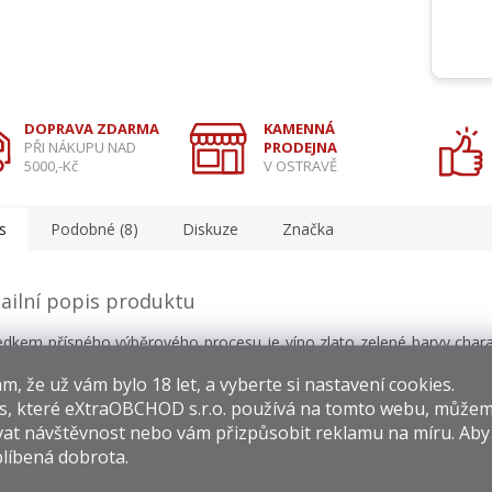
DOPRAVA ZDARMA
KAMENNÁ
PŘI NÁKUPU NAD
PRODEJNA
5000,-Kč
V OSTRAVĚ
s
Podobné (8)
Diskuze
Značka
ailní popis produktu
edkem přísného výběrového procesu je víno zlato zelené barvy chara
tou chutí kdoule a exotického ovoce. Víno se stává svou typick
​​, že už vám bylo 18 let, a vyberte si nastavení cookies.
stí, příjemným květinovým aroma a dlouhotrvající dochutí jedinečným
s, které
eXtraOBCHOD s.r.o.
používá na tomto webu, můžem
at návštěvnost nebo vám přizpůsobit reklamu na míru. Ab
líbená dobrota.