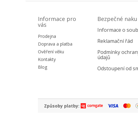
Z
á
p
Informace pro
Bezpečné naku
a
vás
Informace o soub
t
Prodejna
í
Reklamační řád
Doprava a platba
Ověření věku
Podmínky ochran
údajů
Kontakty
Blog
Odstoupení od s
Způsoby platby: