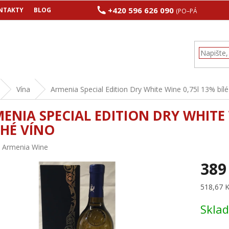
+420 596 626 090
NTAKTY
BLOG
(PO–PÁ 8:00–17:00
Vína
Armenia Special Edition Dry White Wine 0,75l 13% bílé
ENIA SPECIAL EDITION DRY WHITE 
HÉ VÍNO
:
Armenia Wine
389
Měrná
518,67 Kč
cena:
Skla