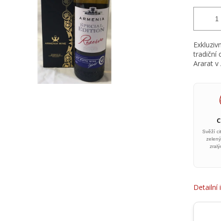
Exkluziv
tradiční
Ararat v
Svěží ci
zelený
zral
Detailní