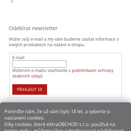
Odebírat newsletter
Vložte svůj e-mail a my vám budeme zasílat informace o
nových produktech na našem e-shopu.
E-mail
Vložením e-mailu souhlasíte s
podmínkami ochrany
osobních údajů
PŘIHLÁSIT SE
Potvrďte nám​​, že už vám bylo 18 let, a vyberte si
nastavení cookies.
Způsoby platby:
Díky cookies, které
eXtraOBCHOD s.r.o.
používá na
tomto webu, můžeme lépe vyhodnocovat návštěvnost