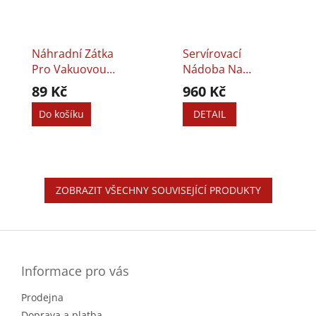
Náhradní Zátka
Servírovací
Pro Vakuovou
Nádoba Na
Pumpičku - 2 Ks
Šampaňské
89 Kč
960 Kč
Do košíku
DETAIL
ZOBRAZIT VŠECHNY SOUVISEJÍCÍ PRODUKTY
Z
á
p
a
Informace pro vás
t
Prodejna
í
Doprava a platba