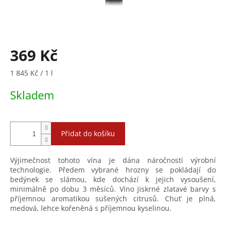
369 Kč
Měrná
1 845 Kč / 1 l
cena:
Skladem
Přidat do košíku
Výjimečnost tohoto vína je dána náročností výrobní
technologie. Předem vybrané hrozny se pokládají do
bedýnek se slámou, kde dochází k jejich vysoušení,
minimálně po dobu 3 měsíců. Víno jiskrné zlatavé barvy s
příjemnou aromatikou sušených citrusů. Chuť je plná,
medová, lehce kořeněná s příjemnou kyselinou.