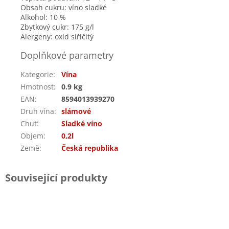
Obsah cukru: víno sladké
Alkohol: 10 %
Zbytkový cukr: 175 g/l
Alergeny: oxid siřičitý
Doplňkové parametry
Kategorie
:
Vína
Hmotnost
:
0.9 kg
EAN
:
8594013939270
Druh vína
:
slámové
Chuť
:
Sladké víno
Objem
:
0,2l
Země
:
Česká republika
Související produkty