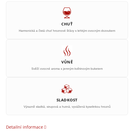
CHUŤ
Harmonická a čistá chuť hroznové šťávy s lehkým ovocným dozvukem
VŮNĚ
Svěží ovocné aroma s jemným květinovým buketem
SLADKOST
Výrazně sladká, sirupová a hutná, vyvážená kyselinkou hroznů
Detailní informace