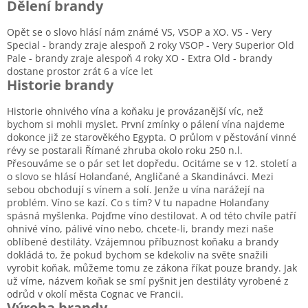
Dělení brandy
Opět se o slovo hlásí nám známé VS, VSOP a XO. VS - Very
Special - brandy zraje alespoň 2 roky VSOP - Very Superior Old
Pale - brandy zraje alespoň 4 roky XO - Extra Old - brandy
dostane prostor zrát 6 a více let
Historie brandy
Historie ohnivého vína a koňaku je provázanější víc, než
bychom si mohli myslet. První zmínky o pálení vína najdeme
dokonce již ze starověkého Egypta. O průlom v pěstování vinné
révy se postarali Římané zhruba okolo roku 250 n.l.
Přesouváme se o pár set let dopředu. Ocitáme se v 12. století a
o slovo se hlásí Holanďané, Angličané a Skandinávci. Mezi
sebou obchodují s vínem a solí. Jenže u vína narážejí na
problém. Víno se kazí. Co s tím? V tu napadne Holanďany
spásná myšlenka. Pojďme víno destilovat. A od této chvíle patří
ohnivé víno, pálivé víno nebo, chcete-li, brandy mezi naše
oblíbené destiláty. Vzájemnou příbuznost koňaku a brandy
dokládá to, že pokud bychom se kdekoliv na světe snažili
vyrobit koňak, můžeme tomu ze zákona říkat pouze brandy. Jak
už víme, názvem koňak se smí pyšnit jen destiláty vyrobené z
odrůd v okolí města Cognac ve Francii.
Výroba brandy