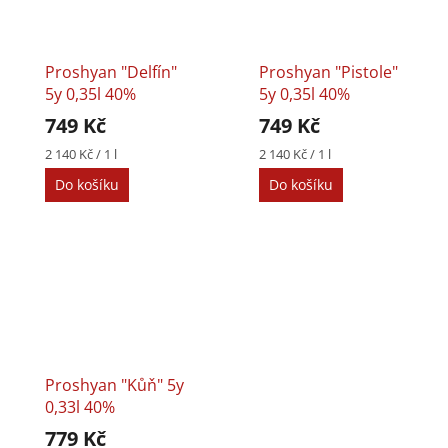
Proshyan "Delfín"
Proshyan "Pistole"
5y 0,35l 40%
5y 0,35l 40%
749 Kč
749 Kč
Měrná
Měrná
2 140 Kč / 1 l
2 140 Kč / 1 l
cena:
cena:
Do košíku
Do košíku
Proshyan "Kůň" 5y
0,33l 40%
779 Kč