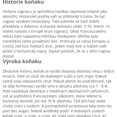
Historie koňaku
Historie cognacu je opředena rouškou tajemství (stejně jako
absinth). Historické jazýčky vah se přiklánějí k tomu, že byl
cognac vyroben Holanďany. Tato pálenka se totiž dobře
převážela a dokonce snižovala daňovou zátěž. V 70. letech 19.
století nastala v Evropě krize cognacu. Okolí francouzského
města bylo napadeno mšičkou révokazem. Mšička byla
naneštěstí velmi proaktivní tvor. Prohnala se celou Evropou a
zničila 240 tisíc hektarů vinic. Jeden malý tvor a málem svět
přišel o fantastický nápoj. Zaplať pánbůh, že se z toho Cognac
dostal!
Výroba koňaku
Zkráceně řečeno, koňak se vyrábí dvojitou destilací vína z bílých
hroznů. Poté se uloží do dubových sudů a tam zraje. Dokud
nemá svoji impozantní chuť. Pokud jdeme do podrobností, tak
se díky fermentaci vyrobí víno o obsahu alkoholu cca 7 - 8 %.
Poté následuje destilace v měděných destilačních zařízeních,
což je podloženo francouzským zákonem. Voila! Máme tu
bezbarvý destilát, jež má 70 % alkoholu. Teď přichází velká
chvíle zrání v sudech. A pochopitelně promlouvá taky onen les
part des anges. Neboli andělský podíl. V dubových sudech
koňak zraje, a zraje, a zraje. Až získá svoji obvyklou chuť. Až