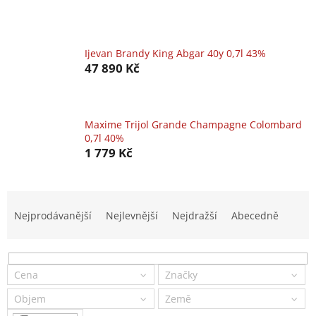
Ijevan Brandy King Abgar 40y 0,7l 43%
47 890 Kč
Maxime Trijol Grande Champagne Colombard
0,7l 40%
1 779 Kč
Ř
a
Nejprodávanější
Nejlevnější
Nejdražší
Abecedně
z
e
n
í
Cena
Značky
p
Objem
Země
r