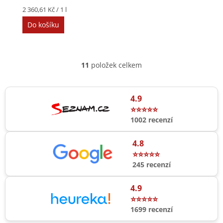
Měrná
2 360,61 Kč / 1 l
cena:
Do košíku
11
položek celkem
O
v
l
á
4.9
d
⭐⭐⭐⭐⭐
a
1002 recenzí
c
í
4.8
p
r
⭐⭐⭐⭐⭐
v
245 recenzí
k
y
4.9
v
⭐⭐⭐⭐⭐
ý
p
1699 recenzí
i