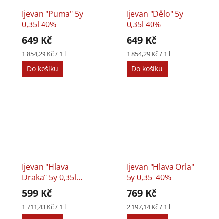
3l
1
Ijevan "Puma" 5y
Ijevan "Dělo" 5y
0,35l 40%
0,35l 40%
649 Kč
649 Kč
Měrná
Měrná
1 854,29 Kč / 1 l
1 854,29 Kč / 1 l
cena:
cena:
Do košíku
Do košíku
Ijevan "Hlava
Ijevan "Hlava Orla"
Draka" 5y 0,35l
5y 0,35l 40%
40%
599 Kč
769 Kč
Měrná
Měrná
1 711,43 Kč / 1 l
2 197,14 Kč / 1 l
cena:
cena: