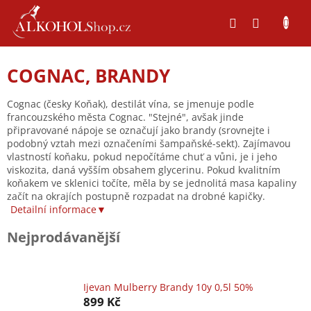
Přejít
na
obsah
COGNAC, BRANDY
Cognac (česky Koňak), destilát vína, se jmenuje podle
francouzského města Cognac. "Stejné", avšak jinde
připravované nápoje se označují jako brandy (srovnejte i
podobný vztah mezi označeními šampaňské-sekt). Zajímavou
vlastností koňaku, pokud nepočítáme chuť a vůni, je i jeho
viskozita, daná vyšším obsahem glycerinu. Pokud kvalitním
koňakem ve sklenici točíte, měla by se jednolitá masa kapaliny
začít na okrajích postupně rozpadat na drobné kapičky.
Detailní informace▼
Nejprodávanější
Ijevan Mulberry Brandy 10y 0,5l 50%
899 Kč