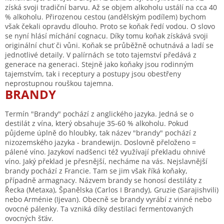
získá svoji tradiční barvu. Až se objem alkoholu ustálí na cca 40
% alkoholu. Přirozenou cestou (andělským podílem) bychom
však čekali opravdu dlouho. Proto se koňak ředí vodou. O slovo
se nyní hlásí míchání cognacu. Díky tomu koňak získává svoji
originální chuť či vůni. Koňak se průběžně ochutnává a ladí se
jednotlivé detaily. V palírnách se toto tajemství předává z
generace na generaci. Stejně jako koňaky jsou rodinným
tajemstvím, tak i receptury a postupy jsou obestřeny
neprostupnou rouškou tajemna.
BRANDY
Termín "Brandy" pochází z anglického jazyka. Jedná se o
destilát z vína, který obsahuje 35-60 % alkoholu. Pokud
půjdeme úplně do hloubky, tak název "brandy" pochází z
nizozemského jazyka - brandewijn. Doslovně přeloženo =
pálené víno. Jazykoví nadšenci též využívají překladu ohnivé
víno. Jaký překlad je přesnější, necháme na vás. Nejslavnější
brandy pochází z Francie. Tam se jim však říká koňaky,
případně armagnacy. Názvem brandy se honosí destiláty z
Řecka (Metaxa), Španělska (Carlos I Brandy), Gruzie (Sarajishvili)
nebo Arménie (Ijevan). Obecně se brandy vyrábí z vinné nebo
ovocné pálenky. Ta vzniká díky destilaci fermentovaných
ovocných šťáv.