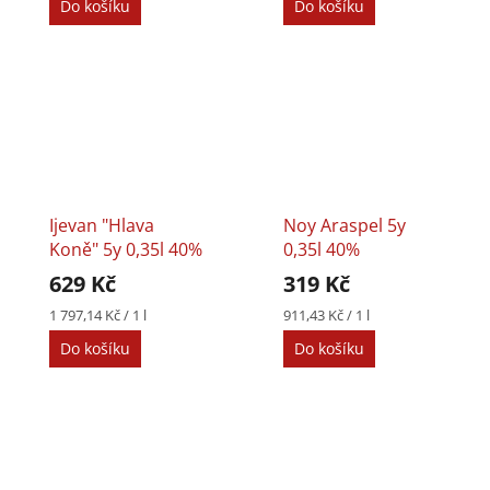
Do košíku
Do košíku
Ijevan "Hlava
Noy Araspel 5y
Koně" 5y 0,35l 40%
0,35l 40%
629 Kč
319 Kč
Měrná
Měrná
1 797,14 Kč / 1 l
911,43 Kč / 1 l
cena:
cena:
Do košíku
Do košíku