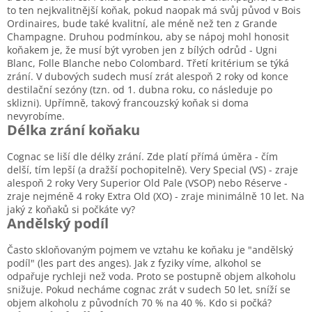
to ten nejkvalitnější koňak, pokud naopak má svůj původ v Bois
Ordinaires, bude také kvalitní, ale méně než ten z Grande
Champagne. Druhou podmínkou, aby se nápoj mohl honosit
koňakem je, že musí být vyroben jen z bílých odrůd - Ugni
Blanc, Folle Blanche nebo Colombard. Třetí kritérium se týká
zrání. V dubových sudech musí zrát alespoň 2 roky od konce
destilační sezóny (tzn. od 1. dubna roku, co následuje po
sklizni). Upřímně, takový francouzský koňak si doma
nevyrobíme.
Délka zrání koňaku
Cognac se liší dle délky zrání. Zde platí přímá úměra - čím
delší, tím lepší (a dražší pochopitelně). Very Special (VS) - zraje
alespoň 2 roky Very Superior Old Pale (VSOP) nebo Réserve -
zraje nejméně 4 roky Extra Old (XO) - zraje minimálně 10 let. Na
jaký z koňaků si počkáte vy?
Andělský podíl
Často skloňovaným pojmem ve vztahu ke koňaku je "andělský
podíl" (les part des anges). Jak z fyziky víme, alkohol se
odpařuje rychleji než voda. Proto se postupně objem alkoholu
snižuje. Pokud necháme cognac zrát v sudech 50 let, sníží se
objem alkoholu z původních 70 % na 40 %. Kdo si počká?