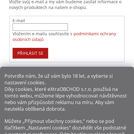
Vložte svůj e-mail a my vám budeme zasílat informace o
nových produktech na našem e-shopu.
E-mail
Vložením e-mailu souhlasíte s
podmínkami ochrany
osobních údajů
PŘIHLÁSIT SE
Potvrďte nám​​, že už vám bylo 18 let, a vyberte si
nastavení cookies.
Způsoby platby:
Díky cookies, které
eXtraOBCHOD s.r.o.
používá na
tomto webu, můžeme lépe vyhodnocovat návštěvnost
Způsoby dopravy:
nebo vám přizpůsobit reklamu na míru. Aby vám
neutekla oblíbená dobrota.
Sledujte nás na sítích:
Můžete „Přijmout všechny cookies,“ nebo se pod
tlačítkem „Nastavení cookies“ dozvědět vše podstatné