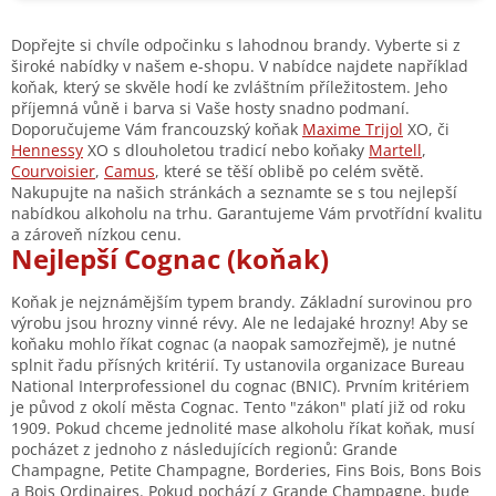
s
u
Dopřejte si chvíle odpočinku s lahodnou brandy. Vyberte si z
široké nabídky v našem e-shopu. V nabídce najdete například
koňak, který se skvěle hodí ke zvláštním příležitostem. Jeho
příjemná vůně i barva si Vaše hosty snadno podmaní.
Doporučujeme Vám francouzský koňak
Maxime Trijol
XO, či
Hennessy
XO s dlouholetou tradicí nebo koňaky
Martell
,
Courvoisier
,
Camus
, které se těší oblibě po celém světě.
Nakupujte na našich stránkách a seznamte se s tou nejlepší
nabídkou alkoholu na trhu. Garantujeme Vám prvotřídní kvalitu
a zároveň nízkou cenu.
Nejlepší Cognac (koňak)
Koňak je nejznámějším typem brandy. Základní surovinou pro
výrobu jsou hrozny vinné révy. Ale ne ledajaké hrozny! Aby se
koňaku mohlo říkat cognac (a naopak samozřejmě), je nutné
splnit řadu přísných kritérií. Ty ustanovila organizace Bureau
National Interprofessionel du cognac (BNIC). Prvním kritériem
je původ z okolí města Cognac. Tento "zákon" platí již od roku
1909. Pokud chceme jednolité mase alkoholu říkat koňak, musí
pocházet z jednoho z následujících regionů: Grande
Champagne, Petite Champagne, Borderies, Fins Bois, Bons Bois
a Bois Ordinaires. Pokud pochází z Grande Champagne, bude