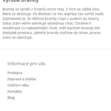
Brandy se vyrábí z hroznů vinné révy. Z nich se udělá víno,
které se destiluje. Po destilaci se mu dopřeje čas uvnitř sudů.
Zajímavostí je, že většina brandy zraje v sudech po sharry.
Doba zrání velmi ovlivňuje výslednou chuť. Chceme-li
dosáhnout co nejkvalitnější chuti, měli bychom brandy dát
dostatek prostoru. Jakmile brandy stočíme do lahve, proces
zrání se ukončuje.
Z
á
p
a
Informace pro vás
t
Prodejna
í
Doprava a platba
Ověření věku
Kontakty
Blog