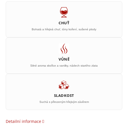
CHUŤ
Bohatá a hřejivá chuť, tóny koření, sušené plody
VŮNĚ
Silné aroma skořice a vanilky, nádech starého zlata
SLADKOST
Suchá s přirozeným hřejivým závěrem
Detailní informace