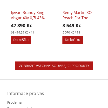
Ijevan Brandy King
Rémy Martin XO
Abgar 40y 0,7l 43%
Reach For The
Stars 0,7l 40%
47 890 Kč
3 549 Kč
Limited Edition
Měrná
Měrná
68 414,29 Kč / 1 l
5 070 Kč / 1 l
cena:
cena:
Do košíku
Do košíku
ZOBRAZIT VŠECHNY SOUVISEJÍCÍ PRODUKTY
Z
á
p
a
Informace pro vás
t
Prodejna
í