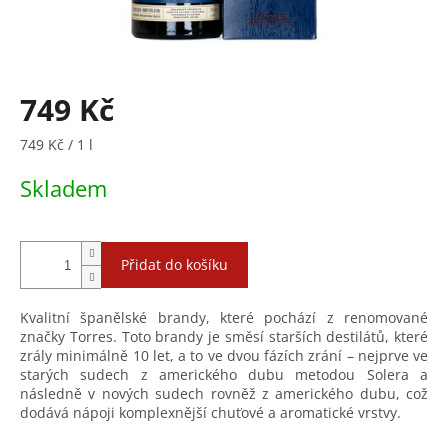
749 Kč
Měrná
749 Kč / 1 l
cena:
Skladem
Přidat do košíku
Kvalitní španělské brandy, které pochází z renomované
značky Torres. Toto brandy je směsí starších destilátů, které
zrály minimálně 10 let, a to ve dvou fázích zrání – nejprve ve
starých sudech z amerického dubu metodou Solera a
následně v nových sudech rovněž z amerického dubu, což
dodává nápoji komplexnější chuťové a aromatické vrstvy.