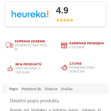
4.9
⭐⭐⭐⭐⭐
DOPRAVA ZDARMA
KAMENNÁ PRODEJNA
PŘI NÁKUPU NAD 5000,-
V OSTRAVĚ
Kč
2,5 DNE
99 % PRODUKTŮ
PRŮMĚRNÁ DOBA
VŽDY SKLADEM, K
DORUČENÍ
ODESLÁNÍ
Popis
Podobné (8)
Diskuze
Značka
Detailní popis produktu
Brandy má hlubokou a bohatou barvu, zlatavou až