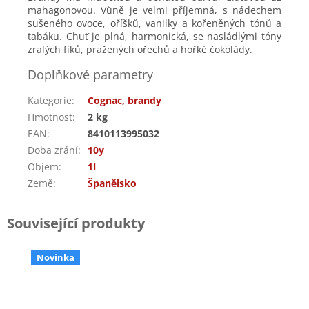
mahagonovou. Vůně je velmi příjemná, s nádechem
sušeného ovoce, oříšků, vanilky a kořeněných tónů a
tabáku. Chuť je plná, harmonická, se nasládlými tóny
zralých fíků, pražených ořechů a hořké čokolády.
Doplňkové parametry
Kategorie
:
Cognac, brandy
Hmotnost
:
2 kg
EAN
:
8410113995032
Doba zrání
:
10y
Objem
:
1l
Země
:
Španělsko
Související produkty
Novinka