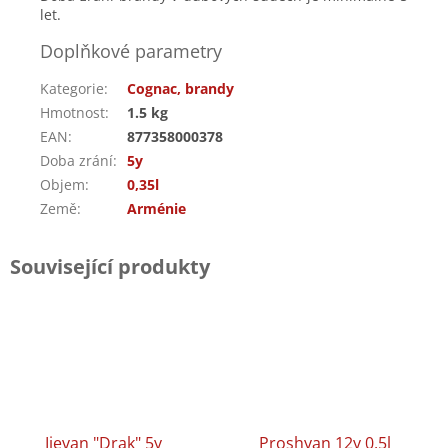
let.
Doplňkové parametry
Kategorie
:
Cognac, brandy
Hmotnost
:
1.5 kg
EAN
:
877358000378
Doba zrání
:
5y
Objem
:
0,35l
Země
:
Arménie
Související produkty
Ijevan "Drak" 5y
Proshyan 12y 0,5l