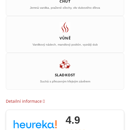
CHUŤ
Jemná vanilka, pražené ořechy, vliv dubového dřeva
VŮNĚ
Vanilkový nádech, mandlový podtón, vyzrálý dub
SLADKOST
Suchá s přirozeným hřejivým závěrem
Detailní informace
4.9