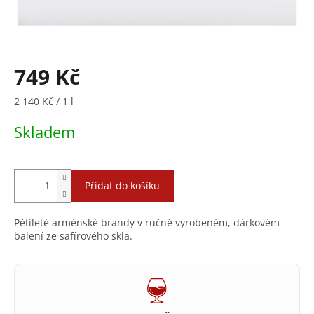
749 Kč
Měrná
2 140 Kč / 1 l
cena:
Skladem
Přidat do košíku
Pětileté arménské brandy v ručně vyrobeném, dárkovém
balení ze safírového skla.