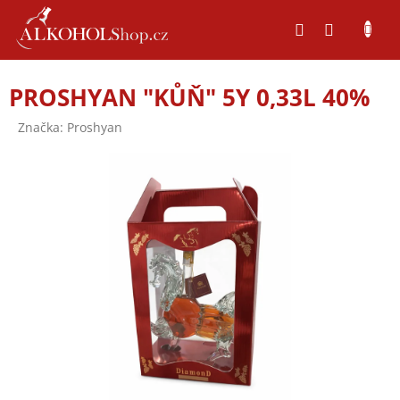
Přejít
na
obsah
PROSHYAN "KŮŇ" 5Y 0,33L 40%
Značka:
Proshyan