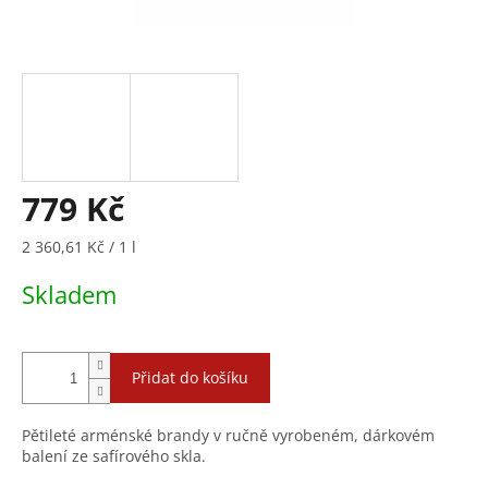
779 Kč
Měrná
2 360,61 Kč / 1 l
cena:
Skladem
Přidat do košíku
Pětileté arménské brandy v ručně vyrobeném, dárkovém
balení ze safírového skla.