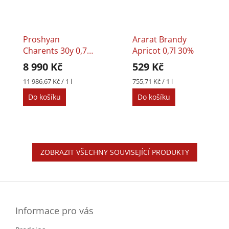
Proshyan
Ararat Brandy
Charents 30y 0,75l
Apricot 0,7l 30%
40%
8 990 Kč
529 Kč
Měrná
Měrná
11 986,67 Kč / 1 l
755,71 Kč / 1 l
cena:
cena:
Do košíku
Do košíku
ZOBRAZIT VŠECHNY SOUVISEJÍCÍ PRODUKTY
Z
á
p
a
Informace pro vás
t