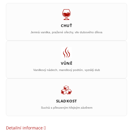
CHUŤ
Jemná vanilka, pražené ořechy, vliv dubového dřeva
VŮNĚ
Vanilkový nádech, mandlový podtón, vyzrálý dub
SLADKOST
Suchá s přirozeným hřejivým závěrem
Detailní informace