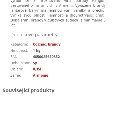
Vyrábí se z hroznového vína odrůdy Kangun
pěstovaného na vinicích v Arménii.
Vyvážené brandy
jantarové barvy má jemnou vůni vanilky a ořechů.
Vyniká svou plností, jemností a dlouhotrvající chutí.
Doba zrání brandy v dubových sudech je minimálně 5
let.
Doplňkové parametry
Kategorie
:
Cognac, brandy
Hmotnost
:
1 kg
EAN
:
4850025630852
Doba zrání
:
5y
Objem
:
0,35l
Země
:
Arménie
Související produkty