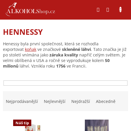
Přejít
na
obsah
HENNESSY
Henessy byla první společnost, která se rozhodla
exportovat
koňak
ve značkové
skleněné láhvi
. Tato značka je již
po století vnímána jako
záruka kvality
napříč celým světem. Je
velmi oblíbená v USA a ročně se vyprodukuje kolem
50
milionů
láhví. Vznikla roku
1756
ve Francii.
Ř
a
Nejprodávanější
Nejlevnější
Nejdražší
Abecedně
z
e
V
n
Náš tip
ý
í