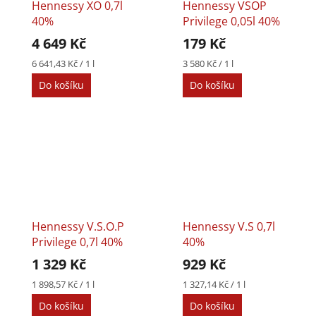
Hennessy XO 0,7l
Hennessy VSOP
40%
Privilege 0,05l 40%
4 649 Kč
179 Kč
Měrná
Měrná
6 641,43 Kč / 1 l
3 580 Kč / 1 l
cena:
cena:
Do košíku
Do košíku
Hennessy V.S.O.P
Hennessy V.S 0,7l
Privilege 0,7l 40%
40%
1 329 Kč
929 Kč
Měrná
Měrná
1 898,57 Kč / 1 l
1 327,14 Kč / 1 l
cena:
cena:
Do košíku
Do košíku