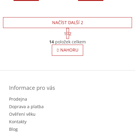
NAČÍST DALŠÍ 2
S
1
2
t
O
r
14
položek celkem
v
á
l
NAHORU
n
á
k
o
d
v
Z
a
á
c
á
n
í
p
í
p
a
Informace pro vás
r
t
v
Prodejna
í
k
Doprava a platba
y
v
Ověření věku
ý
Kontakty
p
Blog
i