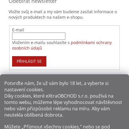
Odebírat newsletter
Vložte svůj e-mail a my vám budeme zasílat informace o
nových produktech na našem e-shopu.
E-mail
Vložením e-mailu souhlasíte s
podmínkami ochrany
osobních údajů
PŘIHLÁSIT SE
Potvrďte nám​​, že už vám bylo 18 let, a vyberte si
nastavení cookies.
Způsoby platby:
Díky cookies, které
eXtraOBCHOD s.r.o.
používá na
tomto webu, můžeme lépe vyhodnocovat návštěvnost
Způsoby dopravy:
nebo vám přizpůsobit reklamu na míru. Aby vám
neutekla oblíbená dobrota.
Sledujte nás na sítích:
Můžete „Přijmout všechny cookies,“ nebo se pod