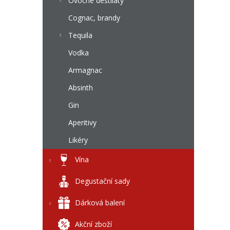
l
Ovocné destiláty
Cognac, brandy
Tequila
Vodka
Armagnac
Absinth
Gin
Aperitivy
Likéry
Vína
Degustační sady
Dárková balení
Akční zboží