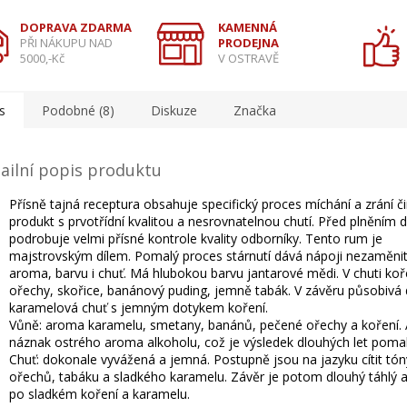
DOPRAVA ZDARMA
KAMENNÁ
PŘI NÁKUPU NAD
PRODEJNA
5000,-Kč
V OSTRAVĚ
s
Podobné (8)
Diskuze
Značka
ailní popis produktu
Přísně tajná receptura obsahuje specifický proces míchání a zrání č
produkt s prvotřídní kvalitou a nesrovnatelnou chutí. Před plněním d
podrobuje velmi přísné kontrole kvality odborníky. Tento rum je
majstrovským dílem. Pomalý proces stárnutí dává nápoji nezaměni
aroma, barvu i chuť. Má hlubokou barvu jantarové mědi. V chuti ko
ořechy, skořice, banánový puding, jemně tabák. V závěru působivá
karamelová chuť s jemným dotykem koření.
Vůně: aroma karamelu, smetany, banánů, pečené ořechy a koření. 
náznak ostrého aroma alkoholu, což je výsledek dlouhých let pomal
Chuť: dokonale vyvážená a jemná. Postupně jsou na jazyku cítit tón
ořechů, tabáku a sladkého karamelu. Závěr je potom dlouhý táhlý a 
po sladkém koření a karamelu.