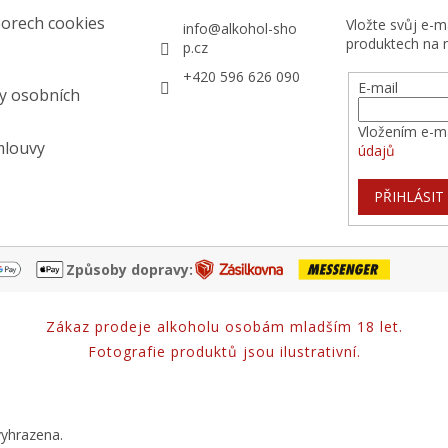
orech cookies
Vložte svůj e-
info
@
alkohol-sho
produktech na 
p.cz
+420 596 626 090
E-mail
y osobních
Vložením e-ma
mlouvy
údajů
PŘIHLÁSIT
Způsoby dopravy:
Zákaz prodeje alkoholu osobám mladším 18 let.
Fotografie produktů jsou ilustrativní.
vyhrazena.