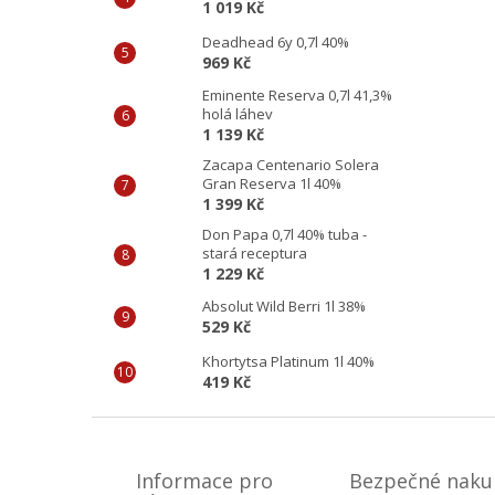
1 019 Kč
Deadhead 6y 0,7l 40%
969 Kč
Eminente Reserva 0,7l 41,3%
holá láhev
1 139 Kč
Zacapa Centenario Solera
Gran Reserva 1l 40%
1 399 Kč
Don Papa 0,7l 40% tuba -
stará receptura
1 229 Kč
Absolut Wild Berri 1l 38%
529 Kč
Khortytsa Platinum 1l 40%
419 Kč
Z
á
p
Informace pro
Bezpečné naku