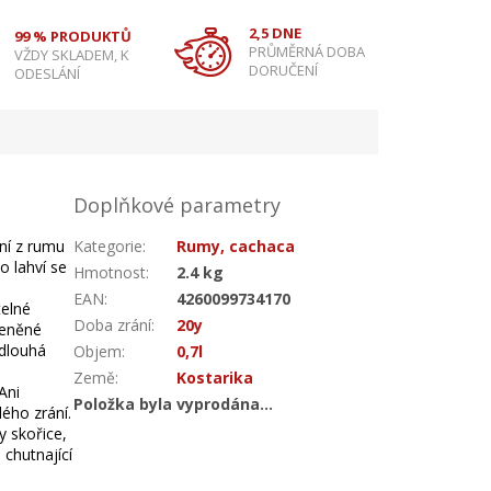
2,5 DNE
99 % PRODUKTŮ
PRŮMĚRNÁ DOBA
VŽDY SKLADEM, K
DORUČENÍ
ODESLÁNÍ
Doplňkové parametry
iní z rumu
Kategorie
:
Rumy, cachaca
o lahví se
Hmotnost
:
2.4 kg
EAN
:
4260099734170
telné
Doba zrání
:
20y
řeněné
 dlouhá
Objem
:
0,7l
Země
:
Kostarika
Ani
Položka byla vyprodána…
ého zrání.
y skořice,
chutnající