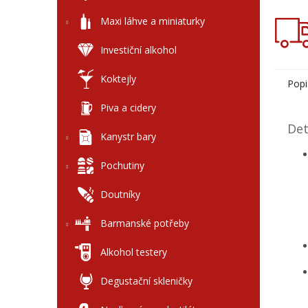
Maxi láhve a miniaturky
Investiční alkohol
Koktejly
Popi
Piva a cidery
Det
Kanystr bary
Pochutiny
Doutníky
Barmanské potřeby
Alkohol testery
Degustační skleničky