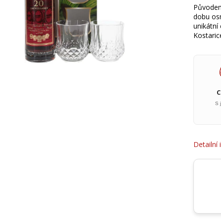
Původem 
dobu osm
unikátní
Kostaric
S 
Detailní