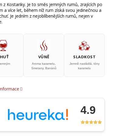
z Kostariky. Je to směs jemných rumů, zrajících po
 a více let, během níž rum získá svou jedinečnou a
 chuť. Je jedním z nejoblíbenějších rumů, nejen v
e.
CHUŤ
VŮNĚ
SLADKOST
jemným
Aroma karamelu,
Jemně nasládlá, tóny
Smetany, Banánů
karamelu
 informace
4.9
⭐⭐⭐⭐⭐