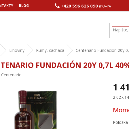
+420 596 626 090
NTAKTY
BLOG
(PO–PÁ 8:00–17:00
Lihoviny
Rumy, cachaca
Centenario Fundación 20y 0,
TENARIO FUNDACIÓN 20Y 0,7L 40%
:
Centenario
1 4
Měrná
2 027,14 
cena:
Mome
Položka