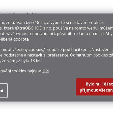
isející produkty
​​, že už vám bylo 18 let, a vyberte si nastavení cookies.
s, které
eXtraOBCHOD s.r.o.
používá na tomto webu, můžem
at návštěvnost nebo vám přizpůsobit reklamu na míru. Ab
líbená dobrota.
jmout všechny cookies,“ nebo se pod tlačítkem „Nastavení 
e podstatné a nastavit si preference. Odmítnutím cookies z
El Ron Prohibido
Don Papa
Old
, že vám již
bylo 18 let
.
ran Reserva 15y
Masskara Wild
Ad
0,7l 40%
Edition 0,7l 40%
Pre
69 Kč
999 Kč
1 07
cování cookies najdete
zde
.
Tuba
Rum
rná
Měrná
Měrná
098,57 Kč / 1 l
1 427,14 Kč / 1 l
1 541,4
na:
cena:
cena:
Bylo mi 18 let
Do košíku
Do košíku
Do k
přijmout všechn
ní