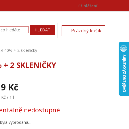
Přihlášení
)
NÁKUPNÍ
HLEDAT
Prázdný košík
KOŠÍK
7l 40% + 2 skleničky
 + 2 SKLENIČKY
19 Kč
Kč / 1 l
ntálně nedostupné
 byla vyprodána…