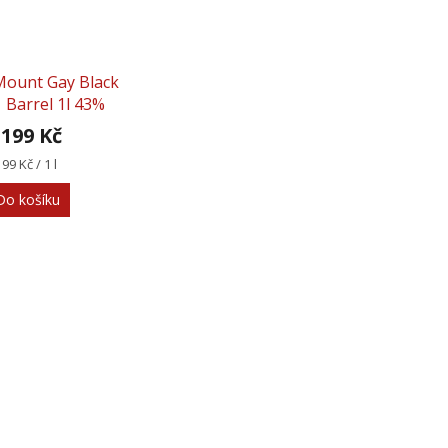
Mount Gay Black
Barrel 1l 43%
 199 Kč
rná
199 Kč / 1 l
na:
Do košíku