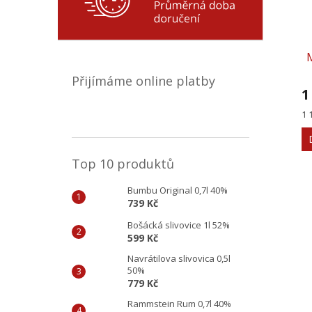
Přijímáme online platby
1
Mě
1 
ce
Top 10 produktů
Bumbu Original 0,7l 40%
739 Kč
Bošácká slivovice 1l 52%
599 Kč
Navrátilova slivovica 0,5l
50%
779 Kč
Rammstein Rum 0,7l 40%