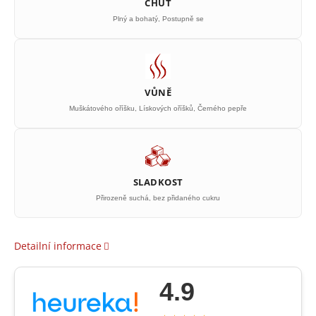
CHUŤ
Plný a bohatý, Postupně se
VŮNĚ
Muškátového oříšku, Lískových oříšků, Černého pepře
SLADKOST
Přirozeně suchá, bez přidaného cukru
Detailní informace
4.9