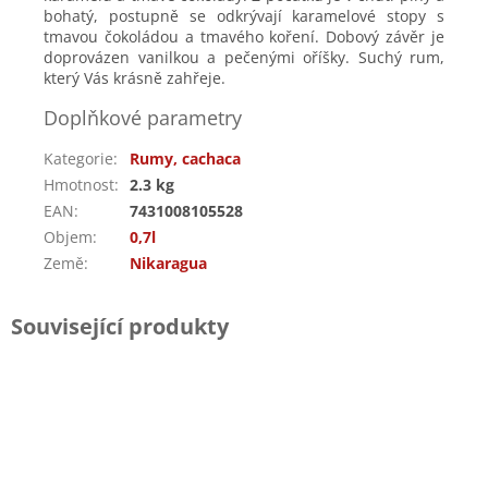
bohatý, postupně se odkrývají karamelové stopy s
tmavou čokoládou a tmavého koření. Dobový závěr je
doprovázen vanilkou a pečenými oříšky. Suchý rum,
který Vás krásně zahřeje.
Doplňkové parametry
Kategorie
:
Rumy, cachaca
Hmotnost
:
2.3 kg
EAN
:
7431008105528
Objem
:
0,7l
Země
:
Nikaragua
Související produkty