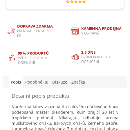
⭐⭐⭐⭐⭐
DOPRAVA ZDARMA
KAMENNÁ PRODEJNA
PŘI NÁKUPU NAD 5000,-
V OSTRAVĚ
Kč
2,5 DNE
99 % PRODUKTŮ
PRŮMĚRNÁ DOBA
VŽDY SKLADEM, K
DORUČENÍ
ODESLÁNÍ
Popis
Podobné (8)
Diskuze
Značka
Detailní popis produktu
Nádherná láhev vsazená do fialového dárkového boxu
podepsaná master blenderem. Rum zrající 20 let v
tropickém podnebí Nikaragui odhaluje aroma
muškátového oříšku, lískových oříšků, černého pepře,
karamelu a tmavé čokolády. Z počátku je v chuti plný a