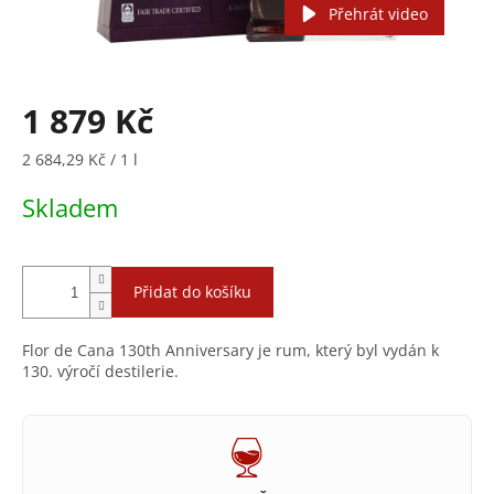
Přehrát video
1 879 Kč
Měrná
2 684,29 Kč / 1 l
cena:
Skladem
Přidat do košíku
Flor de Cana 130th Anniversary je rum, který byl vydán k
130. výročí destilerie.