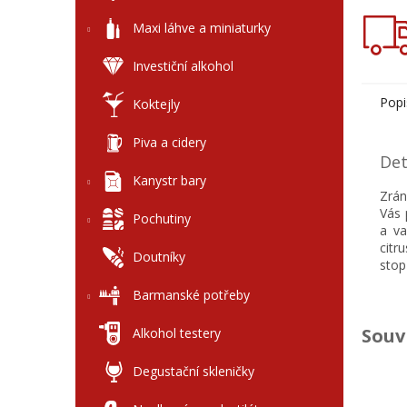
Maxi láhve a miniaturky
Investiční alkohol
Popi
Koktejly
Piva a cidery
Det
Kanystr bary
Zrán
Vás 
Pochutiny
a va
citr
Doutníky
stop
Barmanské potřeby
Souv
Alkohol testery
Degustační skleničky