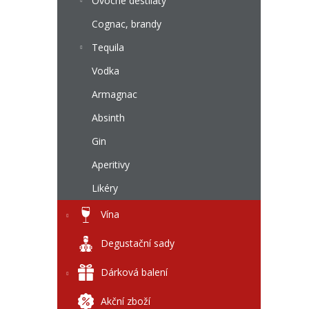
l
Ovocné destiláty
Cognac, brandy
Tequila
Vodka
Armagnac
Absinth
Gin
Aperitivy
Likéry
Vína
Degustační sady
Dárková balení
Akční zboží