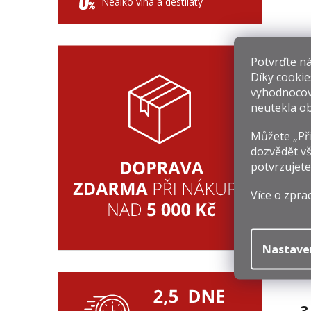
Nealko vína a destiláty
Potvrďte nám
Díky cookie
vyhodnocov
1
neutekla ob
Mě
1 
ce
Můžete „Při
dozvědět vš
potvrzujete
N
Více o zpra
Nastave
D
3