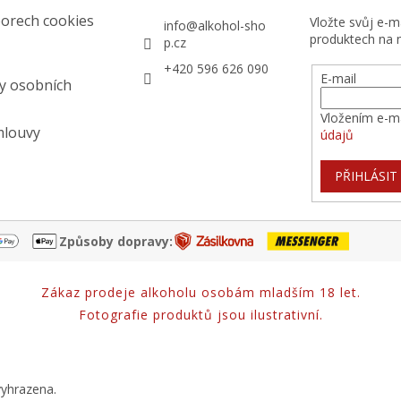
orech cookies
Vložte svůj e-
info
@
alkohol-sho
produktech na 
p.cz
+420 596 626 090
E-mail
y osobních
Vložením e-ma
mlouvy
údajů
PŘIHLÁSIT
Způsoby dopravy:
Zákaz prodeje alkoholu osobám mladším 18 let.
Fotografie produktů jsou ilustrativní.
vyhrazena.