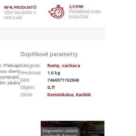
2,5 DNE
99 % PRODUKTŮ
PRŮMĚRNÁ DOBA
VŽDY SKLADEM, K
DORUČENÍ
ODESLÁNÍ
Doplňkové parametry
. Překvapí
Kategorie
:
Rumy, cachaca
pou sherry
Hmotnost
:
1.6 kg
- pomeranč,
EAN
:
7466871102848
mém závěru
Objem
:
0,7l
Země
:
Dominikána
,
Karibik