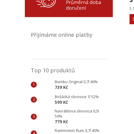
Mě
5 
ce
Přijímáme online platby
Top 10 produktů
Bumbu Original 0,7l 40%
739 Kč
Bošácká slivovice 1l 52%
599 Kč
Navrátilova slivovica 0,5l
50%
779 Kč
Rammstein Rum 0,7l 40%