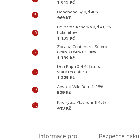
1 019 Kč
Deadhead 6y 0,7l 40%
969 Kč
Eminente Reserva 0,7l 41,3%
holá láhev
1 139 Kč
Zacapa Centenario Solera
Gran Reserva 1l 40%
1 399 Kč
Don Papa 0,7l 40% tuba -
stará receptura
1 229 Kč
Absolut Wild Berri 1l 38%
529 Kč
Khortytsa Platinum 1l 40%
419 Kč
Z
á
p
Informace pro
Bezpečné naku