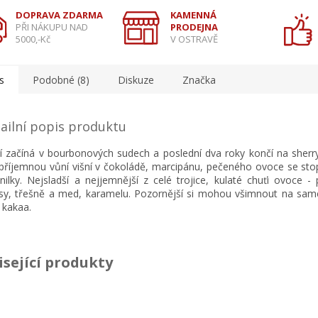
DOPRAVA ZDARMA
KAMENNÁ
PŘI NÁKUPU NAD
PRODEJNA
5000,-Kč
V OSTRAVĚ
s
Podobné (8)
Diskuze
Značka
ailní popis produktu
í začíná v bourbonových sudech a poslední dva roky končí na sherry
příjemnou vůní višní v čokoládě, marcipánu, pečeného ovoce se sto
nilky. Nejsladší a nejjemnější z celé trojice, kulaté chuťi ovoce 
usy, třešně a med, karamelu. Pozornější si mohou všimnout na sa
 kakaa.
isející produkty