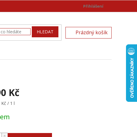
Přihlášení
)
NÁKUPNÍ
HLEDAT
Prázdný košík
KOŠÍK
90 Kč
Kč / 1 l
dem