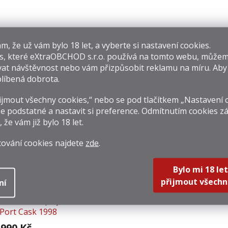
Old St. Croix XO
Planteray Original
Don
​​, že už vám bylo 18 let, a vyberte si nastavení cookies.
Haakon Royal
Dark 0,7l 40%
s, které
eXtraOBCHOD s.r.o.
používá na tomto webu, můžem
Reserve 0,7l 42%
at návštěvnost nebo vám přizpůsobit reklamu na míru. Ab
 289 Kč
479 Kč
969 
líbená dobrota.
rná
Měrná
Měrná
841,43 Kč / 1 l
684,29 Kč / 1 l
1 384,2
na:
cena:
cena:
jmout všechny cookies,“ nebo se pod tlačítkem „Nastavení 
Do košíku
Do košíku
Do k
e podstatné a nastavit si preference. Odmítnutím cookies z
, že vám již
bylo 18 let
.
áš tip
cování cookies najdete
zde
.
Z
ZDARMA
D
A
Bylo mi 18 let
R
přijmout všechn
ní
M
ictador Bosquejo
A
Port Cask 1998
0,7l 44%
 990 Kč