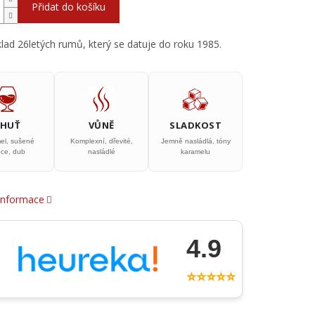
Přidat do košíku
klad 26letých rumů, který se datuje do roku 1985.
CHUŤ
VŮNĚ
SLADKOST
el, sušené
Komplexní, dřevité,
Jemně nasládlá, tóny
oce, dub
nasládlé
karamelu
 informace
4.9
⭐⭐⭐⭐⭐