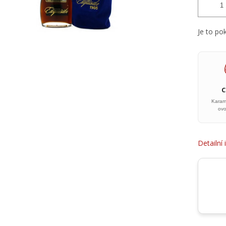
Je to po
Karam
ov
Detailní