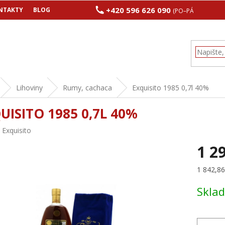
+420 596 626 090
NTAKTY
BLOG
(PO–PÁ 8:00–17:00
Lihoviny
Rumy, cachaca
Exquisito 1985 0,7l 40%
UISITO 1985 0,7L 40%
:
Exquisito
1 2
Měrná
1 842,86 
cena:
Skla