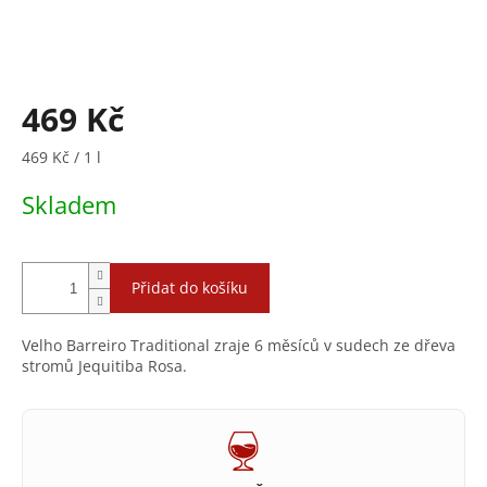
469 Kč
Měrná
469 Kč / 1 l
cena:
Skladem
Přidat do košíku
Velho Barreiro Traditional zraje 6 měsíců v sudech ze dřeva
stromů Jequitiba Rosa.