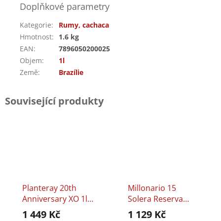
Doplňkové parametry
Kategorie
:
Rumy, cachaca
Hmotnost
:
1.6 kg
EAN
:
7896050200025
Objem
:
1l
Země
:
Brazílie
Související produkty
Planteray 20th
Millonario 15
Anniversary XO 1l
Solera Reserva
40%
Especial 0,7l 40%
1 449 Kč
1 129 Kč