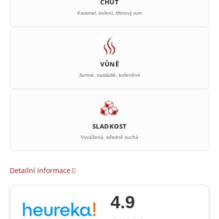
CHUŤ
Karamel, koření, třtinový rum
VŮNĚ
Jemné, nasládlé, kořeněné
SLADKOST
Vyvážená, středně suchá
Detailní informace
4.9