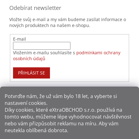
Odebírat newsletter
Vložte svůj e-mail a my vám budeme zasílat informace o
nových produktech na našem e-shopu.
E-mail
Vložením e-mailu souhlasíte s
podmínkami ochrany
osobních údajů
PŘIHLÁSIT SE
Potvrďte nám​​, že už vám bylo 18 let, a vyberte si
nastavení cookies.
Způsoby platby:
Díky cookies, které
eXtraOBCHOD s.r.o.
používá na
tomto webu, můžeme lépe vyhodnocovat návštěvnost
Způsoby dopravy:
nebo vám přizpůsobit reklamu na míru. Aby vám
neutekla oblíbená dobrota.
Sledujte nás na sítích: