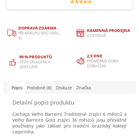
⭐⭐⭐⭐⭐
DOPRAVA ZDARMA
KAMENNÁ PRODEJNA
PŘI NÁKUPU NAD 5000,-
V OSTRAVĚ
Kč
2,5 DNE
99 % PRODUKTŮ
PRŮMĚRNÁ DOBA
VŽDY SKLADEM, K
DORUČENÍ
ODESLÁNÍ
Popis
Podobné (8)
Diskuze
Značka
Detailní popis produktu
Cachaça Velho Barreiro Traditional zrající 6 měsíců a
Velho Barreiro Gold zrající 36 měsíců jsou převážně
používány jako základ pro tradiční brazilský koktejl
caipirinha.