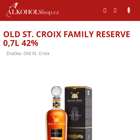
Přejít
na
obsah
OLD ST. CROIX FAMILY RESERVE
0,7L 42%
Značka:
Old St. Croix