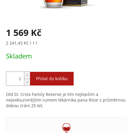
1 569 Kč
Měrná
2 241,43 Kč / 1 l
cena:
Skladem
Přidat do košíku
Old St. Croix Family Reserve je tím nejlepším a
nejexkluzivnějším rumem lékárníka pana Riise s průměrnou
dobou zrání 25 let.