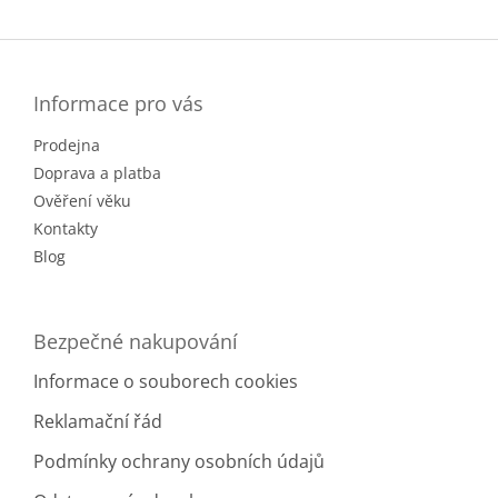
Z
á
p
a
Informace pro vás
t
Prodejna
í
Doprava a platba
Ověření věku
Kontakty
Blog
Bezpečné nakupování
Informace o souborech cookies
Reklamační řád
Podmínky ochrany osobních údajů