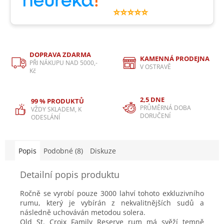
⭐⭐⭐⭐⭐
DOPRAVA ZDARMA
KAMENNÁ PRODEJNA
PŘI NÁKUPU NAD 5000,-
V OSTRAVĚ
Kč
2,5 DNE
99 % PRODUKTŮ
PRŮMĚRNÁ DOBA
VŽDY SKLADEM, K
DORUČENÍ
ODESLÁNÍ
Popis
Podobné (8)
Diskuze
Detailní popis produktu
Ročně se vyrobí pouze 3000 lahví tohoto exkluzivního
rumu, který je vybírán z nekvalitnějších sudů a
následně uchováván metodou solera.
Old St. Croix Family Reserve rum má svěží temně