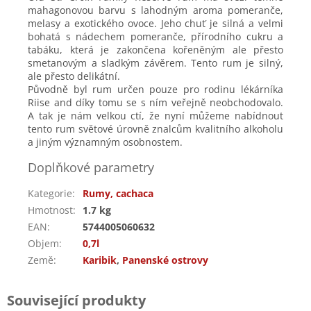
mahagonovou barvu s lahodným aroma pomeranče,
melasy a exotického ovoce. Jeho chuť je silná a velmi
bohatá s nádechem pomeranče, přírodního cukru a
tabáku, která je zakončena kořeněným ale přesto
smetanovým a sladkým závěrem. Tento rum je silný,
ale přesto delikátní.
Původně byl rum určen pouze pro rodinu lékárníka
Riise and díky tomu se s ním veřejně neobchodovalo.
A tak je nám velkou ctí, že nyní můžeme nabídnout
tento rum světové úrovně znalcům kvalitního alkoholu
a jiným významným osobnostem.
Doplňkové parametry
Kategorie
:
Rumy, cachaca
Hmotnost
:
1.7 kg
EAN
:
5744005060632
Objem
:
0,7l
Země
:
Karibik
,
Panenské ostrovy
Související produkty