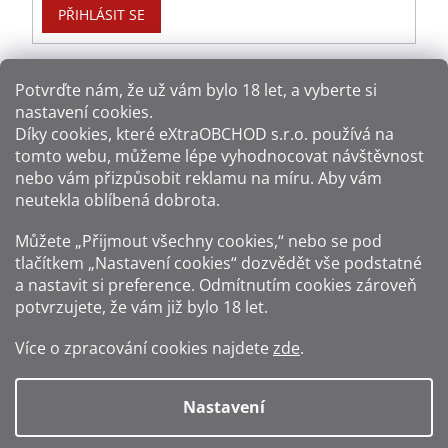
PŘIHLÁSIT SE
Potvrďte nám​​, že už vám bylo 18 let, a vyberte si
nastavení cookies.
Způsoby platby:
Díky cookies, které
eXtraOBCHOD s.r.o.
používá na
tomto webu, můžeme lépe vyhodnocovat návštěvnost
Způsoby dopravy:
nebo vám přizpůsobit reklamu na míru. Aby vám
neutekla oblíbená dobrota.
Sledujte nás na sítích:
Můžete „Přijmout všechny cookies,“ nebo se pod
tlačítkem „Nastavení cookies“ dozvědět vše podstatné
a nastavit si preference. Odmítnutím cookies zároveň
potvrzujete, že vám již
bylo 18 let
.
Zákaz prodeje alkoholu osobám mladším 18 let.
Více o zpracování cookies najdete
zde
.
Fotografie produktů jsou ilustrativní.
Nastavení