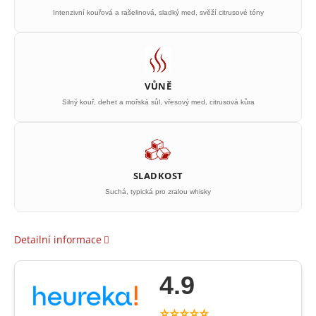
Intenzivní kouřová a rašelinová, sladký med, svěží citrusové tóny
VŮNĚ
Silný kouř, dehet a mořská sůl, vřesový med, citrusová kůra
SLADKOST
Suchá, typická pro zralou whisky
Detailní informace
4.9
⭐⭐⭐⭐⭐