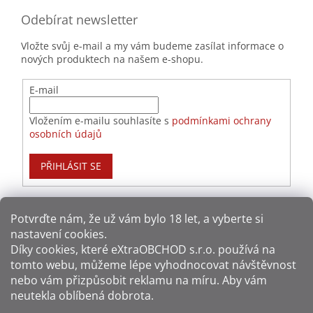
Odebírat newsletter
Vložte svůj e-mail a my vám budeme zasílat informace o
nových produktech na našem e-shopu.
E-mail
Vložením e-mailu souhlasíte s
podmínkami ochrany
osobních údajů
PŘIHLÁSIT SE
Potvrďte nám​​, že už vám bylo 18 let, a vyberte si
nastavení cookies.
Způsoby platby:
Díky cookies, které
eXtraOBCHOD s.r.o.
používá na
tomto webu, můžeme lépe vyhodnocovat návštěvnost
Způsoby dopravy:
nebo vám přizpůsobit reklamu na míru. Aby vám
neutekla oblíbená dobrota.
Sledujte nás na sítích: