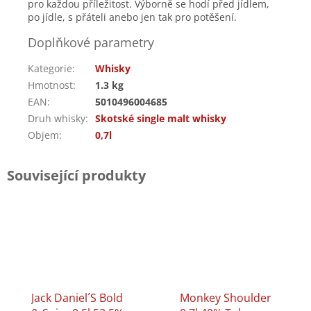
pro každou příležitost. Výborně se hodí před jídlem,
po jídle, s přáteli anebo jen tak pro potěšení.
Doplňkové parametry
Kategorie
:
Whisky
Hmotnost
:
1.3 kg
EAN
:
5010496004685
Druh whisky
:
Skotské single malt whisky
Objem
:
0,7l
Související produkty
Jack Daniel´s Bold
Monkey Shoulder