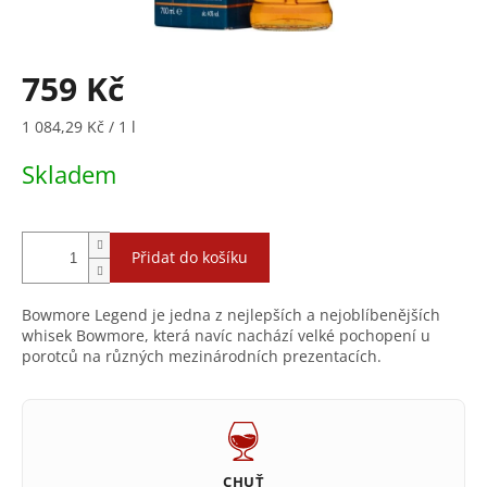
759 Kč
Měrná
1 084,29 Kč / 1 l
cena:
Skladem
Přidat do košíku
Bowmore Legend je jedna z nejlepších a nejoblíbenějších
whisek Bowmore, která navíc nachází velké pochopení u
porotců na různých mezinárodních prezentacích.
CHUŤ