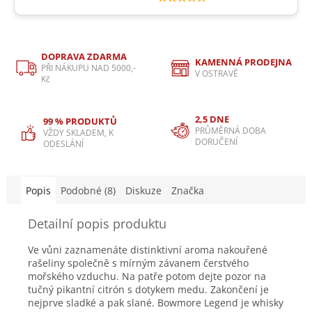
DOPRAVA ZDARMA
KAMENNÁ PRODEJNA
PŘI NÁKUPU NAD 5000,-
V OSTRAVĚ
Kč
2,5 DNE
99 % PRODUKTŮ
PRŮMĚRNÁ DOBA
VŽDY SKLADEM, K
DORUČENÍ
ODESLÁNÍ
Popis
Podobné (8)
Diskuze
Značka
Detailní popis produktu
Ve vůni zaznamenáte distinktivní aroma nakouřené
rašeliny společně s mírným závanem čerstvého
mořského vzduchu. Na patře potom dejte pozor na
tučný pikantní citrón s dotykem medu. Zakončení je
nejprve sladké a pak slané. Bowmore Legend je whisky