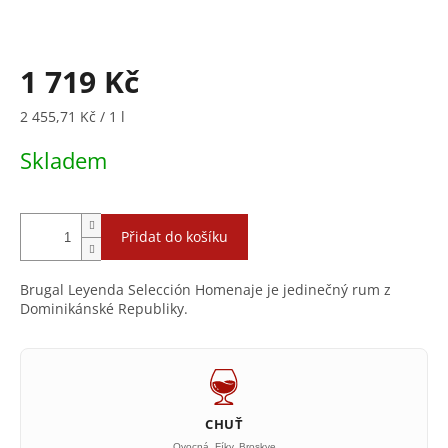
1 719 Kč
Měrná
2 455,71 Kč / 1 l
cena:
Skladem
Přidat do košíku
Brugal Leyenda Selección Homenaje je jedinečný rum z
Dominikánské Republiky.
CHUŤ
Ovocná, Fíky, Broskve