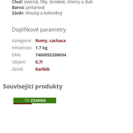
Chuť:
ovocná, fíky, broskve, sherry a dub
Barva:
jantarová
Závěr:
dlouhý a kořeněný
Doplňkové parametry
Kategorie
:
Rumy, cachaca
Hmotnost
:
1.7 kg
EAN
:
7460855208694
Objem
:
0,7l
Země
:
Karibik
Související produkty
ZDARMA
Z
Náš tip
D
A
R
M
A