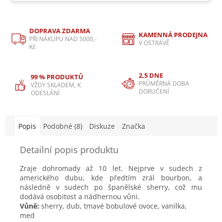
DOPRAVA ZDARMA
KAMENNÁ PRODEJNA
PŘI NÁKUPU NAD 5000,-
V OSTRAVĚ
Kč
2,5 DNE
99 % PRODUKTŮ
PRŮMĚRNÁ DOBA
VŽDY SKLADEM, K
DORUČENÍ
ODESLÁNÍ
Popis
Podobné (8)
Diskuze
Značka
Detailní popis produktu
Zraje dohromady až 10 let. Nejprve v sudech z
amerického dubu, kde předtím zrál bourbon, a
následně v sudech po španělské sherry, což mu
dodává osobitost a nádhernou vůni.
Vůně:
sherry, dub, tmavé bobulové ovoce, vanilka,
med