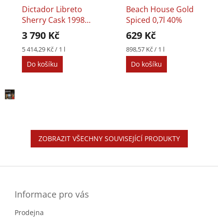
Dictador Libreto
Beach House Gold
Sherry Cask 1998
Spiced 0,7l 40%
0,7l 45%
3 790 Kč
629 Kč
Měrná
Měrná
5 414,29 Kč / 1 l
898,57 Kč / 1 l
cena:
cena:
Do košíku
Do košíku
ZOBRAZIT VŠECHNY SOUVISEJÍCÍ PRODUKTY
Z
á
p
a
Informace pro vás
t
Prodejna
í