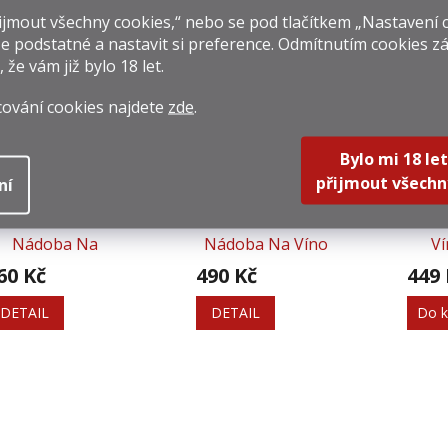
jmout všechny cookies,“ nebo se pod tlačítkem „Nastavení 
e podstatné a nastavit si preference. Odmítnutím cookies z
isející produkty
, že vám již
bylo 18 let
.
cování cookies najdete
zde
.
Bylo mi 18 let
přijmout všechn
ní
Servírovací
Servírovací
Dárk
Nádoba Na
Nádoba Na Víno
Ví
Šampaňské
60 Kč
490 Kč
449 
DETAIL
DETAIL
Do k