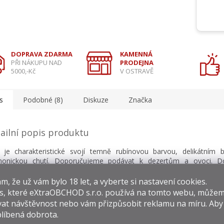
DOPRAVA ZDARMA
KAMENNÁ
PŘI NÁKUPU NAD
PRODEJNA
5000,-Kč
V OSTRAVĚ
s
Podobné (8)
Diskuze
Značka
ailní popis produktu
 je charakteristické svojí temně rubínovou barvou, delikátním
monickou chutí. Doporučujeme podávat k dezertům a ovoci. D
ota podávání 16 ̊C – 19 ̊C. Doporučená teplota skladování 5 ̊C – 20 ̊C.
​​, že už vám bylo 18 let, a vyberte si nastavení cookies.
s, které
eXtraOBCHOD s.r.o.
používá na tomto webu, můžem
at návštěvnost nebo vám přizpůsobit reklamu na míru. Ab
líbená dobrota.