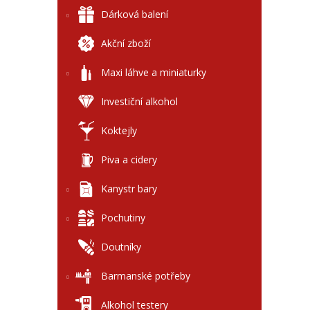
l
Dárková balení
Akční zboží
Maxi láhve a miniaturky
Investiční alkohol
Koktejly
Piva a cidery
Kanystr bary
Pochutiny
Doutníky
Barmanské potřeby
Alkohol testery