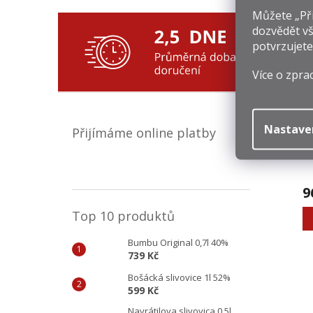
Můžete „Při
dozvědět vš
Souv
potvrzujete
Více o zpra
Nastave
Přijímáme online platby
9
Top 10 produktů
Bumbu Original 0,7l 40%
739 Kč
Bošácká slivovice 1l 52%
599 Kč
Navrátilova slivovica 0,5l