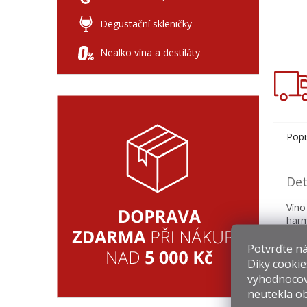
Degustační skleničky
Nealko vína a destiláty
Popi
Det
Víno
har
tepl
Potvrďte nám
Díky cookie
vyhodnocov
neutekla ob