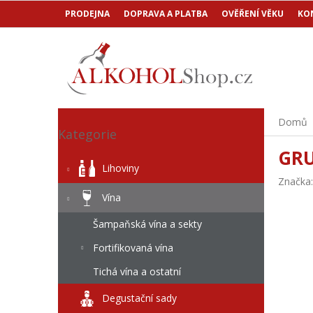
Přejít
PRODEJNA
DOPRAVA A PLATBA
OVĚŘENÍ VĚKU
KO
na
obsah
P
Přeskočit
Domů
o
Kategorie
kategorie
s
GRU
t
Lihoviny
r
Značka
a
Vína
n
n
Šampaňská vína a sekty
í
Fortifikovaná vína
p
a
Tichá vína a ostatní
n
e
Degustační sady