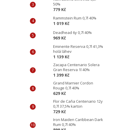
50%
779 Kč
Rammstein Rum 0,7l 40%
1 019 Kč
Deadhead 6y 0,7l 40%
969 Kč
Eminente Reserva 0,7l 41,3%
holá láhev
1 139 Kč
Zacapa Centenario Solera
Gran Reserva 1l 40%
1 399 Kč
Grand Marnier Cordon
Rouge 0,7l 40%
629 Kč
Flor de Caňa Centenario 12y
0,7l 37,5% karton
729 Kč
Iron Maiden Caribbean Dark
Rum 0,7l 40%
899 Kč