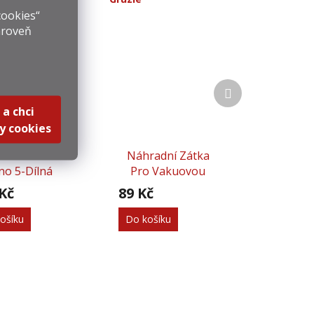
cookies“
ároveň
Další
produkt
 a chci
y cookies
ová Sada Na
Náhradní Zátka
no 5-Dílná
Pro Vakuovou
Pumpičku - 2 Ks
Kč
89 Kč
ošíku
Do košíku