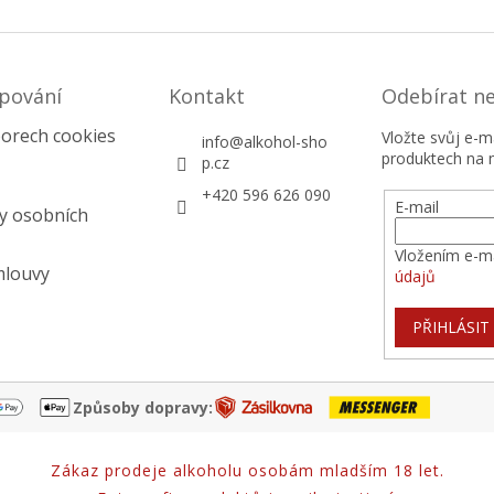
pování
Kontakt
Odebírat n
orech cookies
Vložte svůj e-
info
@
alkohol-sho
produktech na 
p.cz
+420 596 626 090
E-mail
y osobních
Vložením e-ma
mlouvy
údajů
PŘIHLÁSIT
Způsoby dopravy:
Zákaz prodeje alkoholu osobám mladším 18 let.