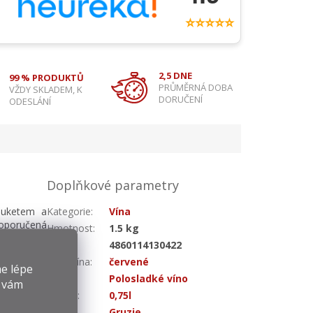
⭐⭐⭐⭐⭐
2,5 DNE
99 % PRODUKTŮ
PRŮMĚRNÁ DOBA
VŽDY SKLADEM, K
DORUČENÍ
ODESLÁNÍ
Doplňkové parametry
 buketem a
Kategorie
:
Vína
oporučená
Hmotnost
:
1.5 kg
EAN
:
4860114130422
Druh vína
:
červené
e lépe
Chuť
:
Polosladké víno
y vám
Objem
:
0,75l
Země
:
Gruzie