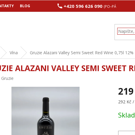
+420 596 626 090
NTAKTY
BLOG
(PO–PÁ 8:00–17:00
Vína
Gruzie Alazani Valley Semi Sweet Red Wine 0,75l 12%
ZIE ALAZANI VALLEY SEMI SWEET R
:
Gruzie
219
Měrná
292 Kč / 
cena:
Skla