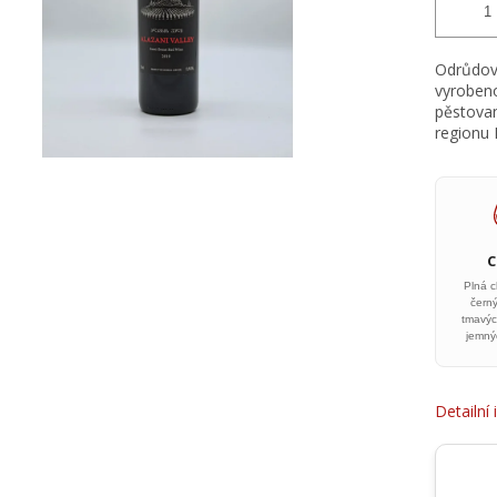
Odrůdové
vyrobeno
pěstovan
regionu K
Plná c
černý
tmavýc
jemnýc
Detailní