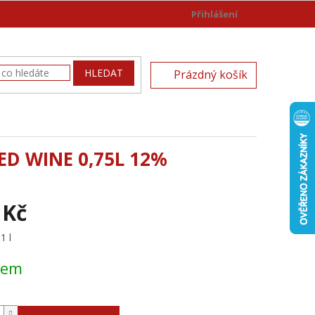
Přihlášení
)
NÁKUPNÍ
HLEDAT
Prázdný košík
KOŠÍK
ED WINE 0,75L 12%
 Kč
1 l
dem