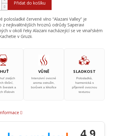
Přidat do košíku
 polosladké červené víno “Alazani Valley” je
 z nejkvalitnějších hroznů odrůdy Saperavi
ých v okolí řeky Alazani nacházející se ve vinařském
achetie v Gruzii.
CHUŤ
VŮNĚ
SLADKOST
huť zralých
Intenzivní ovocné
Polosladká,
ch třešní,
aroma ostružin,
harmonická s
h švestek a
borůvek a lékořice
příjemně ovocnou
h tříslovin
texturou
 informace
4.9