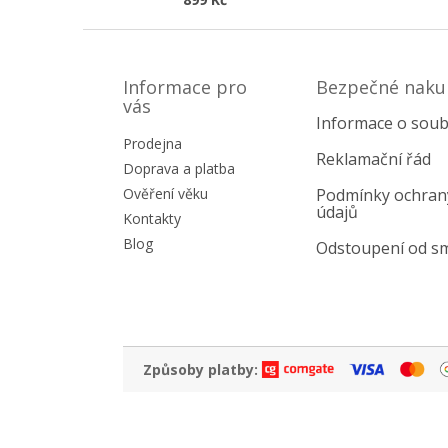
Z
á
p
Informace pro
Bezpečné naku
a
vás
Informace o soub
t
Prodejna
í
Reklamační řád
Doprava a platba
Ověření věku
Podmínky ochran
údajů
Kontakty
Blog
Odstoupení od s
Způsoby platby: