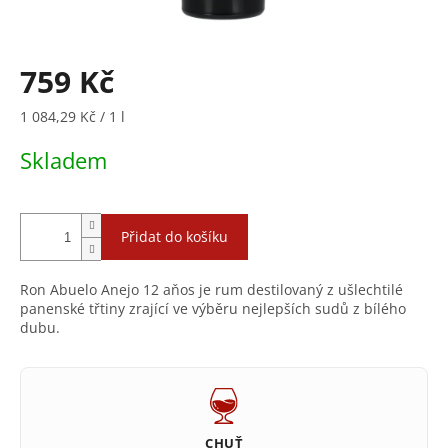
759 Kč
Měrná
1 084,29 Kč / 1 l
cena:
Skladem
Přidat do košíku
Ron Abuelo Anejo 12 aňos je rum destilovaný z ušlechtilé
panenské třtiny zrající ve výběru nejlepších sudů z bílého
dubu.
CHUŤ