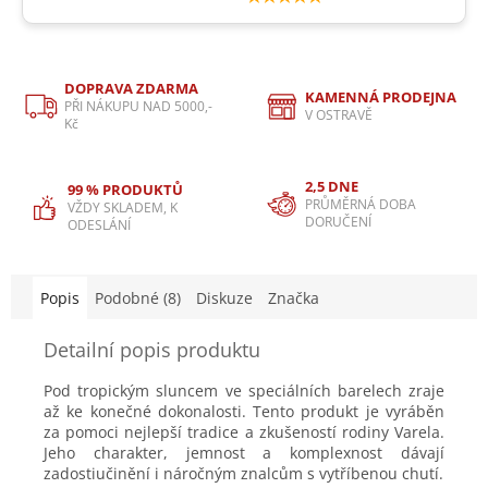
DOPRAVA ZDARMA
KAMENNÁ PRODEJNA
PŘI NÁKUPU NAD 5000,-
V OSTRAVĚ
Kč
2,5 DNE
99 % PRODUKTŮ
PRŮMĚRNÁ DOBA
VŽDY SKLADEM, K
DORUČENÍ
ODESLÁNÍ
Popis
Podobné (8)
Diskuze
Značka
Detailní popis produktu
Pod tropickým sluncem ve speciálních barelech zraje
až ke konečné dokonalosti. Tento produkt je vyráběn
za pomoci nejlepší tradice a zkušeností rodiny Varela.
Jeho charakter, jemnost a komplexnost dávají
zadostiučinění i náročným znalcům s vytříbenou chutí.