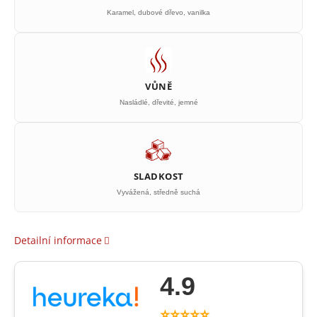
Karamel, dubové dřevo, vanilka
VŮNĚ
Nasládlé, dřevité, jemné
SLADKOST
Vyvážená, středně suchá
Detailní informace
4.9
⭐⭐⭐⭐⭐