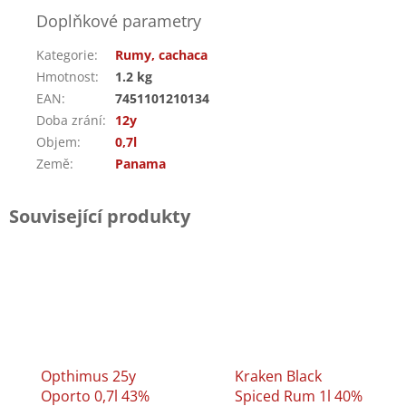
Doplňkové parametry
Kategorie
:
Rumy, cachaca
Hmotnost
:
1.2 kg
EAN
:
7451101210134
Doba zrání
:
12y
Objem
:
0,7l
Země
:
Panama
Související produkty
Opthimus 25y
Kraken Black
Oporto 0,7l 43%
Spiced Rum 1l 40%