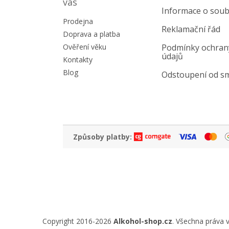
a
vás
Informace o soub
t
Prodejna
í
Reklamační řád
Doprava a platba
Ověření věku
Podmínky ochran
údajů
Kontakty
Blog
Odstoupení od s
Způsoby platby:
Copyright 2016-2026
Alkohol-shop.cz
. Všechna práva 