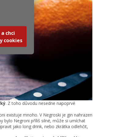
 a chci
y cookies
řký
. Z toho důvodu nesedne napoprvé
groni existuje mnoho. V Negroski je gin nahrazen
by bylo Negroni příliš silné, může si umíchat
ipravit jako long drink, nebo zkrátka odlehčit,