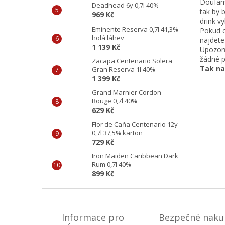
Doufáme
Deadhead 6y 0,7l 40%
tak by 
969 Kč
drink vy
Eminente Reserva 0,7l 41,3%
Pokud c
holá láhev
najdete
1 139 Kč
Upozorň
žádné p
Zacapa Centenario Solera
Tak na
Gran Reserva 1l 40%
1 399 Kč
Grand Marnier Cordon
Rouge 0,7l 40%
629 Kč
Flor de Caňa Centenario 12y
0,7l 37,5% karton
729 Kč
Iron Maiden Caribbean Dark
Rum 0,7l 40%
899 Kč
Z
á
p
Informace pro
Bezpečné naku