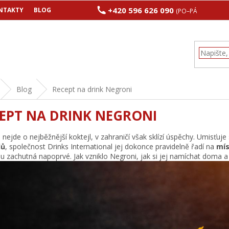
+420 596 626 090
NTAKTY
BLOG
(PO–PÁ 8:00–17:00
Blog
Recept na drink Negroni
EPT NA DRINK NEGRONI
 nejde o nejběžnější koktejl, v zahraničí však sklízí úspěchy. Umisťuj
lů
, společnost Drinks International jej dokonce pravidelně řadí na
mís
 zachutná napoprvé. Jak vzniklo Negroni, jak si jej namíchat doma a j