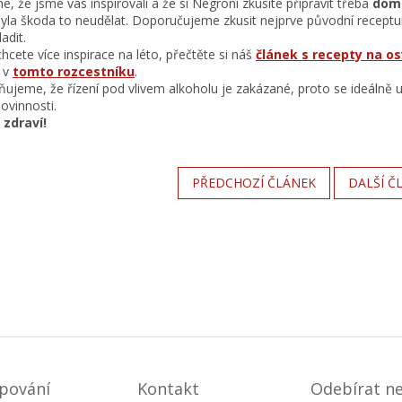
, že jsme vás inspirovali a že si Negroni zkusíte připravit třeba
dom
byla škoda to neudělat. Doporučujeme zkusit nejprve původní receptu
ladit.
hcete více inspirace na léto, přečtěte si náš
článek s recepty na os
 v
tomto rozcestníku
.
ujeme, že řízení pod vlivem alkoholu je zakázané, proto se ideálně u
ovinnosti.
 zdraví!
PŘEDCHOZÍ ČLÁNEK
DALŠÍ Č
pování
Kontakt
Odebírat n