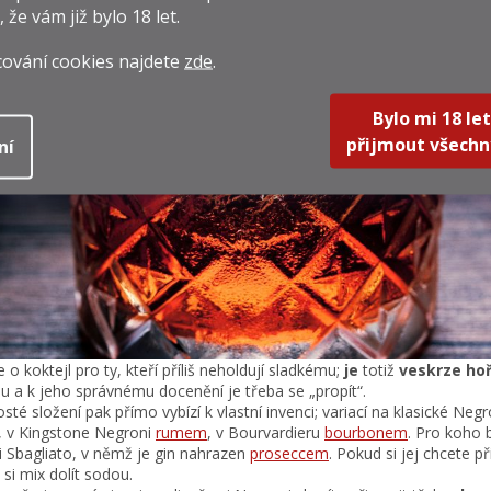
, že vám již
bylo 18 let
.
cování cookies najdete
zde
.
Bylo mi 18 let
přijmout všechn
ní
 o koktejl pro ty, kteří příliš neholdují sladkému;
je
totiž
veskrze ho
 a k jeho správnému docenění je třeba se „propít“.
osté složení pak přímo vybízí k vlastní invenci; variací na klasické Ne
, v Kingstone Negroni
rumem
, v Bourvardieru
bourbonem
. Pro koho 
 Sbagliato, v němž je gin nahrazen
proseccem
. Pokud si jej chcete př
si mix dolít sodou.