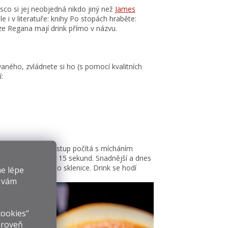
o si jej neobjedná nikdo jiný než
James
e i v literatuře: knihy Po stopách hraběte:
ze Regana mají drink přímo v názvu.
aného, zvládnete si ho (s pomocí kvalitních
:
tin. Originální postup počítá s mícháním
ioned), a to po dobu 15 sekund. Snadnější a dnes
es sítko vlijete do sklenice. Drink se hodí
e lépe
y vám
cookies“
ároveň