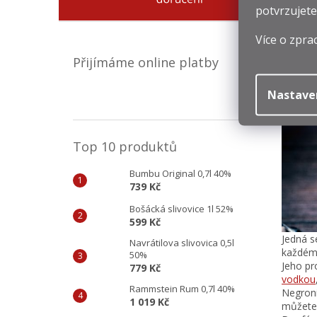
potvrzujete
Více o zpra
Přijímáme online platby
Nastave
Top 10 produktů
Bumbu Original 0,7l 40%
739 Kč
Bošácká slivovice 1l 52%
599 Kč
Jedná se
Navrátilova slivovica 0,5l
každému
50%
Jeho pr
779 Kč
vodkou
Rammstein Rum 0,7l 40%
Negroni
1 019 Kč
můžete 