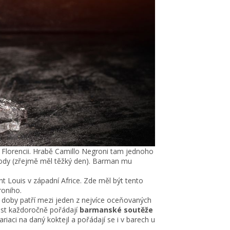
e Florencii. Hrabě Camillo Negroni tam jednoho
 sody (zřejmě měl těžký den). Barman mu
nt Louis v západní Africe. Zde měl být tento
roniho.
té doby patří mezi jeden z nejvíce oceňovaných
čest každoročně pořádají
barmanské soutěže
riaci na daný koktejl a pořádají se i v barech u