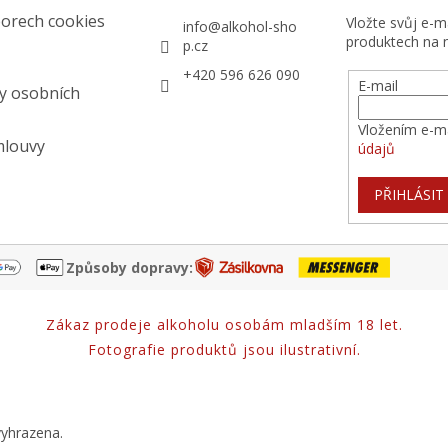
orech cookies
Vložte svůj e-
info
@
alkohol-sho
produktech na 
p.cz
+420 596 626 090
E-mail
y osobních
Vložením e-ma
mlouvy
údajů
PŘIHLÁSIT
Způsoby dopravy:
Zákaz prodeje alkoholu osobám mladším 18 let.
Fotografie produktů jsou ilustrativní.
vyhrazena.