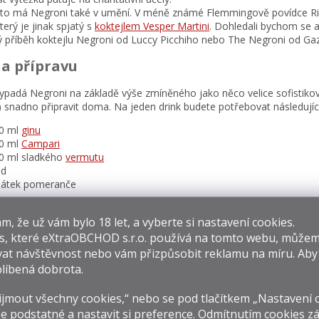
to má Negroni také v umění. V méně známé Flemmingově povídce Risc
který je jinak spjatý s
koktejlem Vesper Martini
. Dohledali bychom se al
ý příběh koktejlu Negroni od Luccy Picchiho nebo The Negroni od Ga
na přípravu
vypadá Negroni na základě výše zmíněného jako něco velice sofistikov
) snadno připravit doma. Na jeden drink budete potřebovat následující
0 ml
ginu
0 ml
Campari
0 ml sladkého
vermutu
ed
látek pomeranče
nice dáte několik kostek ledu a následně nalijete odměřené dávky teku
​​, že už vám bylo 18 let, a vyberte si nastavení cookies.
 servírovací sklenici (ideální je pro tento účel sklenice typu old fash
jší je však použití shakeru, v němž jednoduše vše smísíte a následně př
s, které
eXtraOBCHOD s.r.o.
používá na tomto webu, můžem
t plátkem pomeranče, případně citronu.
at návštěvnost nebo vám přizpůsobit reklamu na míru. Ab
líbená dobrota.
jmout všechny cookies,“ nebo se pod tlačítkem „Nastavení 
e podstatné a nastavit si preference. Odmítnutím cookies z