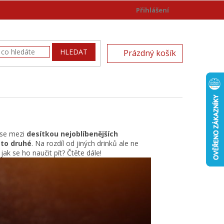
Přihlášení
)
NÁKUPNÍ
HLEDAT
Prázdný košík
KOŠÍK
e se mezi
desítkou nejoblíbenějších
to druhé
. Na rozdíl od jiných drinků ale ne
ak se ho naučit pít? Čtěte dále!