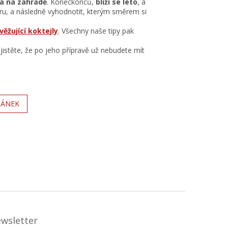
a na zahradě
. Koneckonců,
blíží se léto
, a
ru, a následně vyhodnotit, kterým směrem si
věžující koktejly
. Všechny naše tipy pak
jistěte, že po jeho přípravě už nebudete mít
LÁNEK
ewsletter