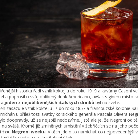
ířenější historka řadí vznik koktejlu do roku 1919 a kavárny Casoni v
šel a poprosil o svůj oblíbený drink Americano, avšak s ginem místo
l a
jeden z nejoblíbenějších italských drinků
byl na světě.
íběh zasazuje vznik koktejlu již do roku 1857 a francouzské kolonie Sai
amíchán u příležitosti svatby korsického generála Pascala Olivera Neg
bylo doopravdy, už se nejspíš nedozvíme. Jisté ale je, že Negroni od 
ů na světě. Kromě již zmíněných umístění v žebříčcích se na jeho po
i tzv. Negroni weeku
. V těch jde o to namíchat co nejpovedenější va
t výtěžku putuje na charitativní účely.