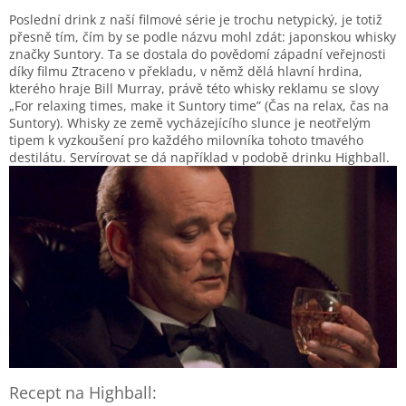
Poslední drink z naší filmové série je trochu netypický, je totiž
přesně tím, čím by se podle názvu mohl zdát: japonskou whisky
značky Suntory. Ta se dostala do povědomí západní veřejnosti
díky filmu Ztraceno v překladu, v němž dělá hlavní hrdina,
kterého hraje Bill Murray, právě této whisky reklamu se slovy
„For relaxing times, make it Suntory time” (Čas na relax, čas na
Suntory). Whisky ze země vycházejícího slunce je neotřelým
tipem k vyzkoušení pro každého milovníka tohoto tmavého
destilátu. Servírovat se dá například v podobě drinku Highball.
Recept na Highball: