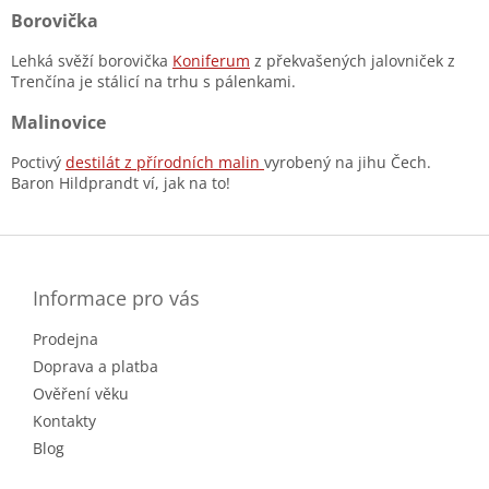
Borovička
Lehká svěží borovička
Koniferum
z překvašených jalovniček z
Trenčína je stálicí na trhu s pálenkami.
Malinovice
Poctivý
destilát z přírodních malin
vyrobený na jihu Čech.
Baron Hildprandt ví, jak na to!
Z
á
p
a
Informace pro vás
t
Prodejna
í
Doprava a platba
Ověření věku
Kontakty
Blog