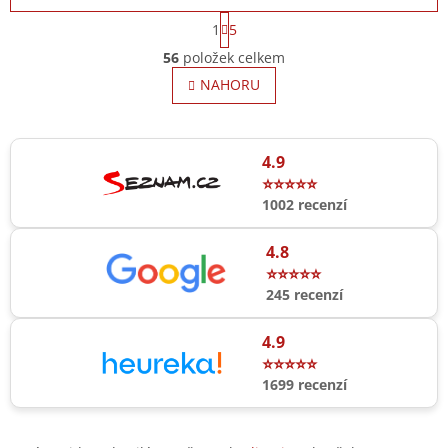
S
1
5
t
O
r
56
položek celkem
v
á
l
NAHORU
n
á
k
o
d
v
a
á
c
4.9
n
í
⭐⭐⭐⭐⭐
í
p
1002 recenzí
r
v
4.8
k
y
⭐⭐⭐⭐⭐
v
245 recenzí
ý
p
4.9
i
⭐⭐⭐⭐⭐
s
1699 recenzí
u