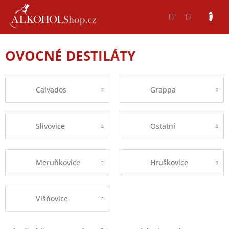
Přejít
na
obsah
OVOCNÉ DESTILÁTY
Calvados
Grappa
Slivovice
Ostatní
Meruňkovice
Hruškovice
Višňovice