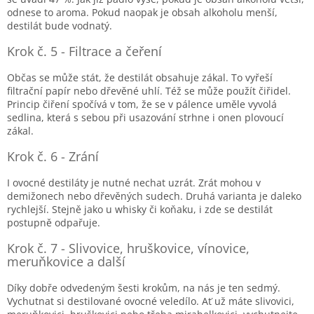
odnese to aroma. Pokud naopak je obsah alkoholu menší,
destilát bude vodnatý.
Krok č. 5 - Filtrace a čeření
Občas se může stát, že destilát obsahuje zákal. To vyřeší
filtrační papír nebo dřevěné uhlí. Též se může použít čiřidel.
Princip čiření spočívá v tom, že se v pálence uměle vyvolá
sedlina, která s sebou při usazování strhne i onen plovoucí
zákal.
Krok č. 6 - Zrání
I ovocné destiláty je nutné nechat uzrát. Zrát mohou v
demižonech nebo dřevěných sudech. Druhá varianta je daleko
rychlejší. Stejně jako u whisky či koňaku, i zde se destilát
postupně odpařuje.
Krok č. 7 - Slivovice, hruškovice, vínovice,
meruňkovice a další
Díky dobře odvedeným šesti krokům, na nás je ten sedmý.
Vychutnat si destilované ovocné veledílo. Ať už máte slivovici,