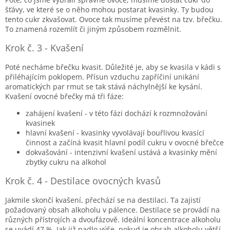
šťávy, ve které se o něho mohou postarat kvasinky. Ty budou
tento cukr zkvašovat. Ovoce tak musíme převést na tzv. břečku.
To znamená rozemlít či jiným způsobem rozmělnit.
Krok č. 3 - Kvašení
Poté necháme břečku kvasit. Důležité je, aby se kvasila v kádi s
přiléhajícím poklopem. Přísun vzduchu zapříčiní unikání
aromatických par rmut se tak stává náchylnější ke kysání.
Kvašení ovocné břečky má tři fáze:
zahájení kvašení - v této fázi dochází k rozmnožování
kvasinek
hlavní kvašení - kvasinky vyvolávají bouřlivou kvasící
činnost a začíná kvasit hlavní podíl cukru v ovocné břečce
dokvašování - intenzivní kvašení ustává a kvasinky mění
zbytky cukru na alkohol
Krok č. 4 - Destilace ovocných kvasů
Jakmile skončí kvašení, přechází se na destilaci. Ta zajistí
požadovaný obsah alkoholu v pálence. Destilace se provádí na
různých přístrojích a dvoufázově. Ideální koncentrace alkoholu
se uvádí 47 %. Jak již padlo výše, pokud je obsah alkoholu větší,