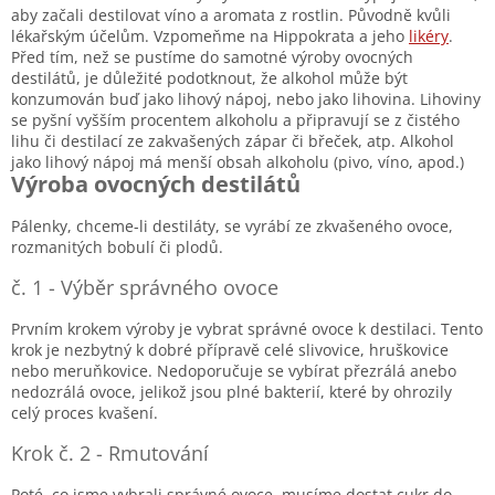
aby začali destilovat víno a aromata z rostlin. Původně kvůli
lékařským účelům. Vzpomeňme na Hippokrata a jeho
likéry
.
Před tím, než se pustíme do samotné výroby ovocných
destilátů, je důležité podotknout, že alkohol může být
konzumován buď jako lihový nápoj, nebo jako lihovina. Lihoviny
se pyšní vyšším procentem alkoholu a připravují se z čistého
lihu či destilací ze zakvašených zápar či břeček, atp. Alkohol
jako lihový nápoj má menší obsah alkoholu (pivo, víno, apod.)
Výroba ovocných destilátů
Pálenky, chceme-li destiláty, se vyrábí ze zkvašeného ovoce,
rozmanitých bobulí či plodů.
č. 1 - Výběr správného ovoce
Prvním krokem výroby je vybrat správné ovoce k destilaci. Tento
krok je nezbytný k dobré přípravě celé slivovice, hruškovice
nebo meruňkovice. Nedoporučuje se vybírat přezrálá anebo
nedozrálá ovoce, jelikož jsou plné bakterií, které by ohrozily
celý proces kvašení.
Krok č. 2 - Rmutování
Poté, co jsme vybrali správné ovoce, musíme dostat cukr do