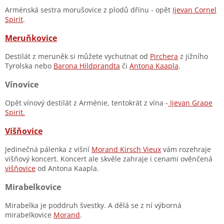
Arménská sestra morušovice z plodů dřínu - opět
Ijevan Cornel
Spirit
.
Meruňkovice
Destilát z meruněk si můžete vychutnat od
Pirchera
z jižního
Tyrolska nebo
Barona Hildprandta
či
Antona Kaapla
.
Vínovice
Opět vínový destilát z Arménie, tentokrát z vína -
Ijevan Grape
Spirit.
Višňovice
Jedinečná pálenka z višní
Morand Kirsch Vieux
vám rozehraje
višňový koncert. Koncert ale skvěle zahraje i cenami ověnčená
višňovice
od Antona Kaapla.
Mirabelkovice
Mirabelka je poddruh švestky. A dělá se z ní výborná
mirabelkovice
Morand
.