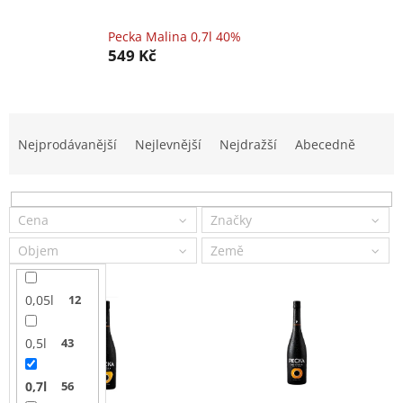
Pecka Malina 0,7l 40%
549 Kč
Ř
a
Nejprodávanější
Nejlevnější
Nejdražší
Abecedně
z
e
n
í
Cena
Značky
p
Objem
Země
r
o
V
d
0,05l
12
ý
u
p
k
0,5l
43
i
t
s
ů
0,7l
56
p