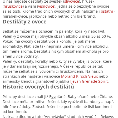
U nás najdete destiláty ze švestek (
slivovice
), hrušek
(
hruškovice
) a višní (
višňovice
). Jedná se o bezchybné ovocné
záležitosti. Kromě tradičních ovocných chutí nabízíme i
ostatní
-
mirabelkovice, jablkovice nebo netradiční bierbrand.
Destiláty z ovoce
Setkat se můžeme s označením pálenky, kořalky nebo kvit.
Pálenky z ovoce mají obvykle obsah alkoholu mezi 30 až 50 %.
Pokud má ovocný destilát více alkoholu, je pak méně
aromatický. Platí zde tak nepřímá úměra - čím více alkoholu,
tím méně aroma. Destilát s nízkým obsahem alkoholu je pro
změnu více vodnatý.
Pálenky, destiláty, kořalky nebo kvity se vyrábějí z ovoce, které
je v daném kraji nejrozšířenější. V České republice se tak
můžeme setkat se slivovicemi či hruškovicemi. Na našich
stránkách ale najdete i višňovice
Morand Kirsch Vieux
nebo
arménský klenot z granátového jablka
Ijevan Grenade Spirit
.
Historie ovocných destilátů
Principy destilace znali již Egypťané, Babyloňané nebo Číňané.
Destilace měla primitivní řešení, kdy využívali bambusy a např.
hliněné nádoby. Způsob řešení se pochopitelně lišil kontinent
od kontinentu.
Netrvalo dlouho a tuto "vychytávku" si od nich vypůjčili Řekové,