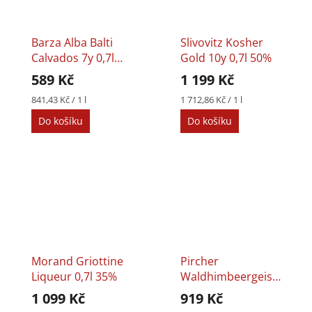
Barza Alba Balti
Slivovitz Kosher
Calvados 7y 0,7l
Gold 10y 0,7l 50%
40%
589 Kč
1 199 Kč
Měrná
Měrná
841,43 Kč / 1 l
1 712,86 Kč / 1 l
cena:
cena:
Do košíku
Do košíku
Morand Griottine
Pircher
Liqueur 0,7l 35%
Waldhimbeergeist
0,7l 40%
1 099 Kč
919 Kč