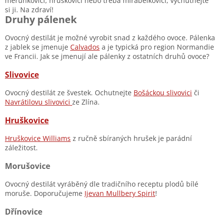
meruňkovici, hruškovici nebo třeba mirabelkovici, vychutnejte
si ji. Na zdraví!
Druhy pálenek
Ovocný destilát je možné vyrobit snad z každého ovoce. Pálenka
z jablek se jmenuje
Calvados
a je typická pro region Normandie
ve Francii. Jak se jmenují ale pálenky z ostatních druhů ovoce?
Slivovice
Ovocný destilát ze švestek. Ochutnejte
Bošáckou slivovici
či
Navrátilovu slivovici
ze Zlína.
Hruškovice
Hruškovice Williams
z ručně sbíraných hrušek je parádní
záležitost.
Morušovice
Ovocný destilát vyráběný dle tradičního receptu plodů bílé
moruše. Doporučujeme
Ijevan Mullbery Spirit
!
Dřínovice