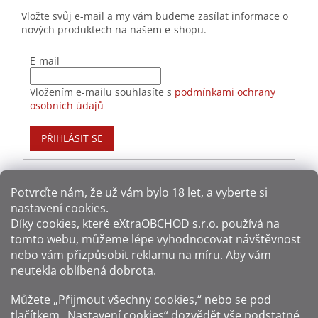
Vložte svůj e-mail a my vám budeme zasílat informace o
nových produktech na našem e-shopu.
E-mail
Vložením e-mailu souhlasíte s
podmínkami ochrany
osobních údajů
PŘIHLÁSIT SE
Potvrďte nám​​, že už vám bylo 18 let, a vyberte si
nastavení cookies.
Způsoby platby:
Díky cookies, které
eXtraOBCHOD s.r.o.
používá na
tomto webu, můžeme lépe vyhodnocovat návštěvnost
Způsoby dopravy:
nebo vám přizpůsobit reklamu na míru. Aby vám
neutekla oblíbená dobrota.
Sledujte nás na sítích:
Můžete „Přijmout všechny cookies,“ nebo se pod
tlačítkem „Nastavení cookies“ dozvědět vše podstatné