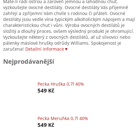
Máte-li rádi ostrou a zároveň jemnou a lahodnou chuť,
vyzkoušejte ovocné destiláty. Ovocné destiláty Vás příjemně
zahřejí a zpříjemní Vám chvíle s rodinou či přáteli. Ovocné
destiláty jsou vedle vína typickým alkoholickým nápojem a mají
charakteristickou chuť i vůni. Výroba ovocných destilátů je
složitý a dlouhý proces, ovšem výsledný produkt je ohromující.
Vyzkoušejte některý z ovocných destilátů, ať už slivovici nebo
pálenky máslové hrušky odrůdy Williams. Spokojenost je
zaručena!
Detailní informace▼
Nejprodávanější
Pecka Hruška 0,7l 40%
549 Kč
Pecka Meruňka 0,7l 40%
549 Kč