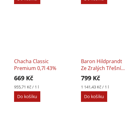
Chacha Classic
Baron Hildprandt
Premium 0,7l 43%
Ze Zralých Třešní
0,7l 40%
669 Kč
799 Kč
Měrná
Měrná
955,71 Kč / 1 l
1 141,43 Kč / 1 l
cena:
cena:
Do košíku
Do košíku