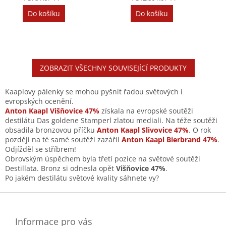
cena:
cena:
Do košíku
Do košíku
ZOBRAZIT VŠECHNY SOUVISEJÍCÍ PRODUKTY
Kaaplovy pálenky se mohou pyšnit řadou světových i
evropských ocenění.
Anton Kaapl Višňovice 47%
získala na evropské soutěži
destilátu Das goldene Stamperl zlatou mediali. Na téže soutěži
obsadila bronzovou příčku
Anton Kaapl Slivovice 47%
. O rok
později na té samé soutěži zazářil
Anton Kaapl Bierbrand 47%
.
Odjížděl se stříbrem!
Obrovským úspěchem byla třetí pozice na světové soutěži
Destillata. Bronz si odnesla opět
Višňovice 47%
.
Po jakém destilátu světové kvality sáhnete vy?
Z
á
p
a
Informace pro vás