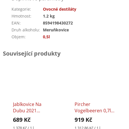
Kategorie
:
Ovocné destiláty
Hmotnost
:
1.2 kg
EAN
:
8594198430272
Druh alkoholu
:
Meruňkovice
Objem
:
0,5l
Související produkty
Jablkovice Na
Pircher
Dubu 2021
Vogelbeeren 0,7l
Kuželov 0,5l 50%
40%
689 Kč
919 Kč
Měrná
Měrná
1 378 Kč / 1 l
1 312,86 Kč / 1 l