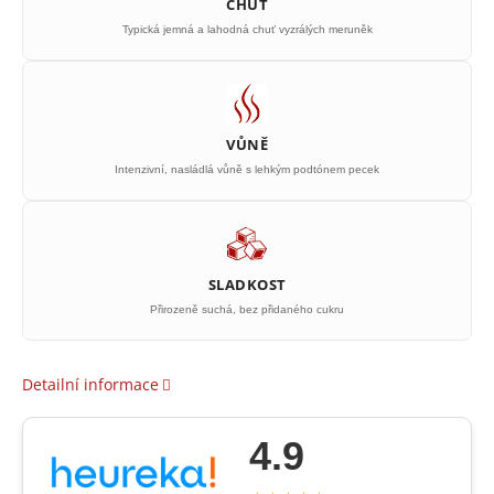
CHUŤ
Typická jemná a lahodná chuť vyzrálých meruněk
VŮNĚ
Intenzivní, nasládlá vůně s lehkým podtónem pecek
SLADKOST
Přirozeně suchá, bez přidaného cukru
Detailní informace
4.9