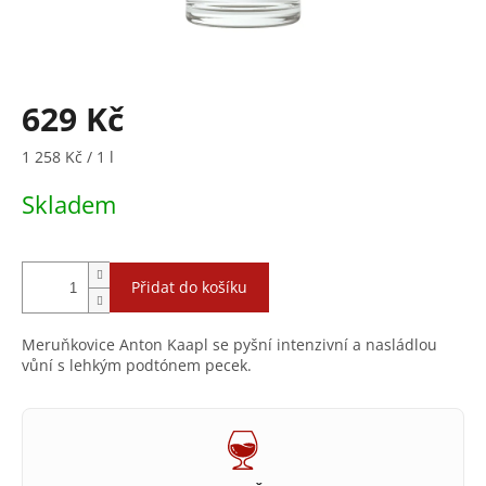
629 Kč
Měrná
1 258 Kč / 1 l
cena:
Skladem
Přidat do košíku
Meruňkovice Anton Kaapl se pyšní intenzivní a nasládlou
vůní s lehkým podtónem pecek.