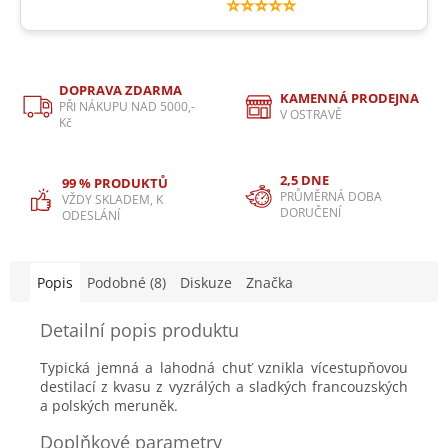
⭐⭐⭐⭐⭐
DOPRAVA ZDARMA
KAMENNÁ PRODEJNA
PŘI NÁKUPU NAD 5000,-
V OSTRAVĚ
Kč
2,5 DNE
99 % PRODUKTŮ
PRŮMĚRNÁ DOBA
VŽDY SKLADEM, K
DORUČENÍ
ODESLÁNÍ
Popis
Podobné (8)
Diskuze
Značka
Detailní popis produktu
Typická jemná a lahodná chuť vznikla vícestupňovou
destilací z kvasu z vyzrálých a sladkých francouzských
a polských meruněk.
Doplňkové parametry