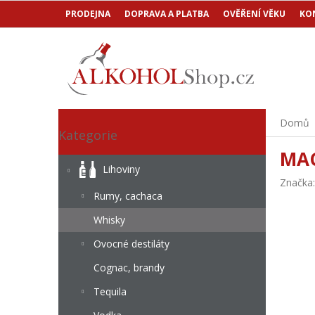
Přejít
PRODEJNA
DOPRAVA A PLATBA
OVĚŘENÍ VĚKU
KO
na
obsah
P
Přeskočit
Domů
o
Kategorie
kategorie
s
MAC
t
Lihoviny
r
Značka
a
Rumy, cachaca
n
Whisky
n
í
Ovocné destiláty
p
a
Cognac, brandy
n
Tequila
e