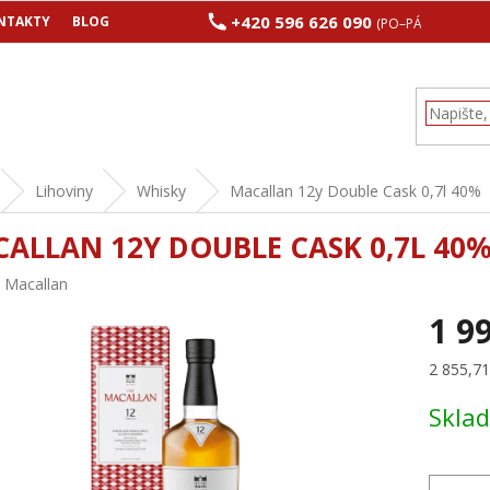
+420 596 626 090
NTAKTY
BLOG
(PO–PÁ 8:00–17:00
Lihoviny
Whisky
Macallan 12y Double Cask 0,7l 40%
ALLAN 12Y DOUBLE CASK 0,7L 40
:
Macallan
1 9
Měrná
2 855,71 
cena:
Skla