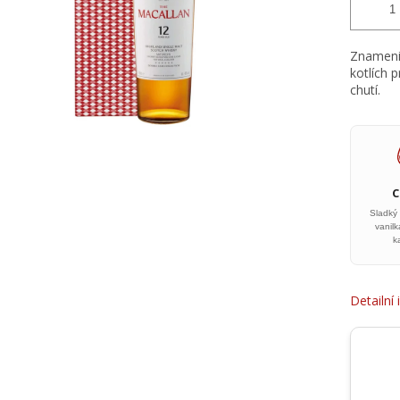
Znamenit
kotlích 
chutí.
Sladký
vanil
k
Detailní