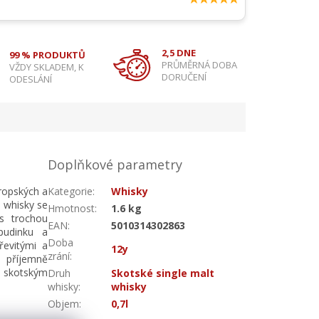
2,5 DNE
99 % PRODUKTŮ
PRŮMĚRNÁ DOBA
VŽDY SKLADEM, K
DORUČENÍ
ODESLÁNÍ
Doplňkové parametry
vropských a
Kategorie
:
Whisky
 whisky se
Hmotnost
:
1.6 kg
 s trochou
EAN
:
5010314302863
pudinku a
Doba
evitými a
12y
zrání
:
e příjemně
m skotským
Druh
Skotské single malt
whisky
:
whisky
Objem
:
0,7l