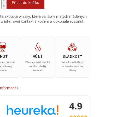
Přidat do košíku
á skotská whisky, která vzniká v malých měděných
pro intenzivní kontakt s kovem a dokonalé rozvinutí
CHUŤ
VŮNĚ
SLADKOST
 med, jemná
Vřesový med, sladká
Jemně nasládlá po
ka, krémový
vanilka, sladký
sušeném ovoci a
aramel
karamel
sherry
 informace
4.9
⭐⭐⭐⭐⭐