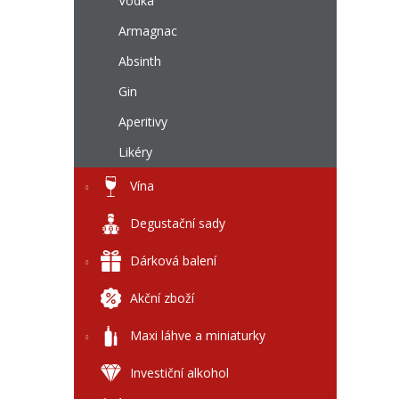
l
Vodka
Armagnac
Absinth
Gin
Aperitivy
Likéry
Vína
Degustační sady
Dárková balení
Akční zboží
Maxi láhve a miniaturky
Investiční alkohol