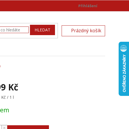
Přihlášení
)
NÁKUPNÍ
HLEDAT
Prázdný košík
KOŠÍK
%
99 Kč
Kč / 1 l
dem