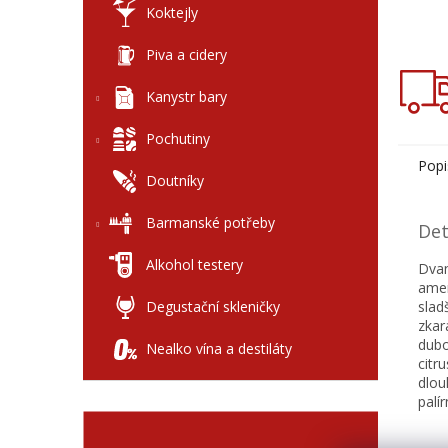
Koktejly
Piva a cidery
Kanystr bary
Pochutiny
Popi
Doutníky
Barmanské potřeby
Det
Alkohol testery
Dvan
amer
Degustační skleničky
slad
zka
dub
Nealko vína a destiláty
citr
dlou
palí