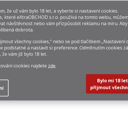
isející produkty
​​, že už vám bylo 18 let, a vyberte si nastavení cookies.
s, které
eXtraOBCHOD s.r.o.
používá na tomto webu, můžem
at návštěvnost nebo vám přizpůsobit reklamu na míru. Ab
Novinka
líbená dobrota.
jmout všechny cookies,“ nebo se pod tlačítkem „Nastavení 
e podstatné a nastavit si preference. Odmítnutím cookies z
, že vám již
bylo 18 let
.
Judas Priest
Cosa Nostra
Kil
Invincible Shield
Tommy Gun 0,7l
Poi
cování cookies najdete
zde
.
0,7l 47%
40%
 549 Kč
1 749 Kč
1 54
Bylo mi 18 let
rná
Měrná
Měrná
212,86 Kč / 1 l
2 498,57 Kč / 1 l
2 212,8
na:
cena:
cena:
přijmout všechn
ní
Do košíku
Do košíku
Do k