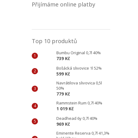
Přijímáme online platby
Top 10 produktů
Bumbu Original 0,7l 40%
739 Kč
Bošácká slivovice 1l 52%
599 Kč
Navrátilova slivovica 0,5l
50%
779 Kč
Rammstein Rum 0,7l 40%
1 019 Kč
Deadhead 6y 0,7l 40%
969 Kč
Eminente Reserva 0,7l 41,3%