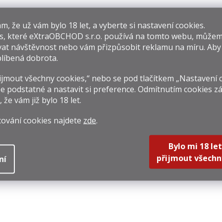
isející produkty
​​, že už vám bylo 18 let, a vyberte si nastavení cookies.
s, které
eXtraOBCHOD s.r.o.
používá na tomto webu, můžem
at návštěvnost nebo vám přizpůsobit reklamu na míru. Ab
líbená dobrota.
jmout všechny cookies,“ nebo se pod tlačítkem „Nastavení 
e podstatné a nastavit si preference. Odmítnutím cookies z
, že vám již
bylo 18 let
.
Balvenie 14y
Isle Of Jura Seven
Jack 
Caribbean Cask
Wood 0,7l 42%
& Spi
cování cookies najdete
zde
.
0,7l 43%
 149 Kč
1 299 Kč
849 
Bylo mi 18 let
rná
Měrná
Měrná
070 Kč / 1 l
1 855,71 Kč / 1 l
1 698 Kč
na:
cena:
cena:
přijmout všechn
ní
Do košíku
Do košíku
Do k