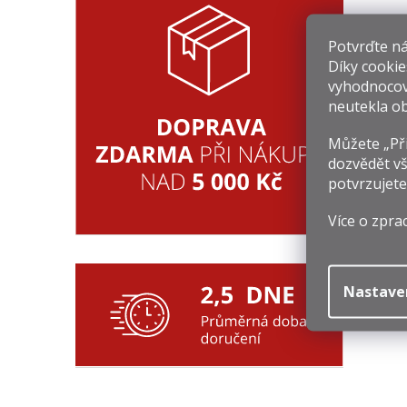
Souv
Potvrďte nám
Díky cookie
vyhodnocov
neutekla ob
Můžete „Při
dozvědět vš
potvrzujete
Více o zpra
2
Mě
3 
ce
Nastave