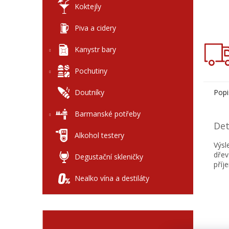
Koktejly
Piva a cidery
Kanystr bary
Pochutiny
Doutníky
Popi
Barmanské potřeby
Det
Alkohol testery
Výsl
dřev
Degustační skleničky
příj
Nealko vína a destiláty