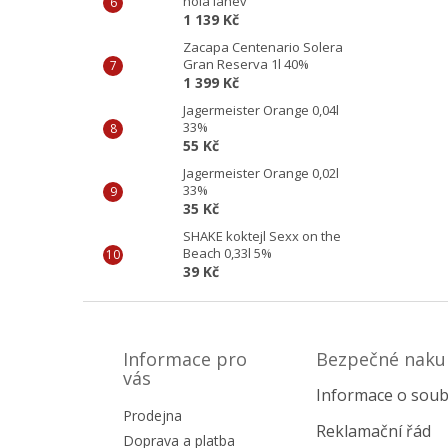
holá láhev
1 139 Kč
Zacapa Centenario Solera
Gran Reserva 1l 40%
1 399 Kč
Jagermeister Orange 0,04l
33%
55 Kč
Jagermeister Orange 0,02l
33%
35 Kč
SHAKE koktejl Sexx on the
Beach 0,33l 5%
39 Kč
Z
á
p
Informace pro
Bezpečné naku
a
vás
Informace o soub
t
Prodejna
í
Reklamační řád
Doprava a platba