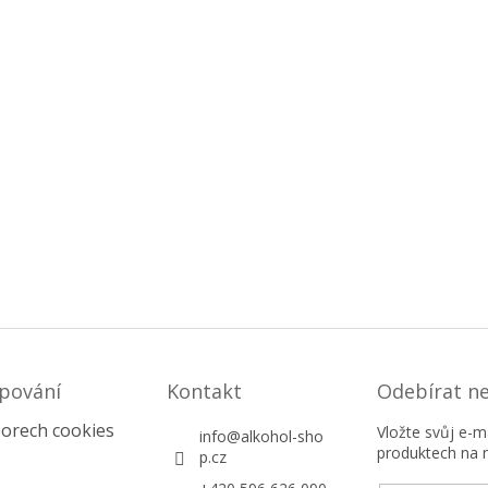
pování
Kontakt
Odebírat n
orech cookies
Vložte svůj e-
info
@
alkohol-sho
produktech na 
p.cz