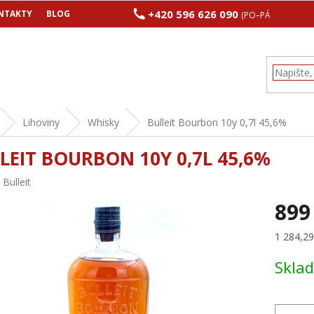
+420 596 626 090
NTAKTY
BLOG
(PO–PÁ 8:00–17:00
Lihoviny
Whisky
Bulleit Bourbon 10y 0,7l 45,6%
LEIT BOURBON 10Y 0,7L 45,6%
:
Bulleit
899
Měrná
1 284,29 
cena:
Skla