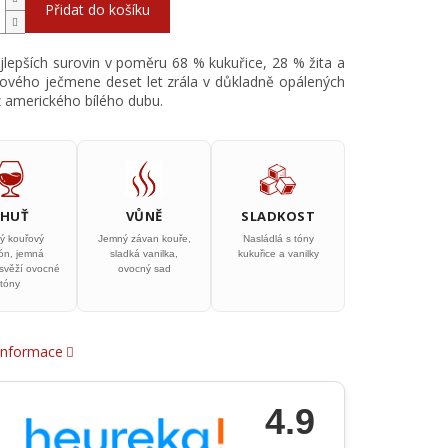
Přidat do košíku
lepších surovin v poměru 68 % kukuřice, 28 % žita a
ového ječmene deset let zrála v důkladně opálených
 amerického bílého dubu.
CHUŤ
VŮNĚ
SLADKOST
ý kouřový
Jemný závan kouře,
Nasládlá s tóny
ón, jemná
sladká vanilka,
kukuřice a vanilky
 svěží ovocné
ovocný sad
tóny
 informace
4.9