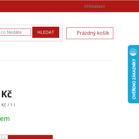
Přihlášení
)
NÁKUPNÍ
HLEDAT
Prázdný košík
KOŠÍK
 Kč
Kč / 1 l
dem