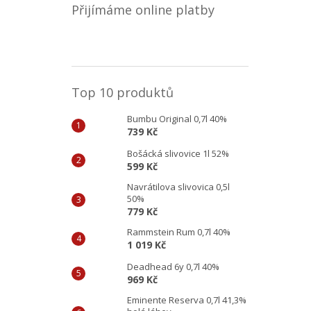
Přijímáme online platby
Top 10 produktů
Bumbu Original 0,7l 40%
739 Kč
Bošácká slivovice 1l 52%
599 Kč
Navrátilova slivovica 0,5l
50%
779 Kč
Rammstein Rum 0,7l 40%
1 019 Kč
Deadhead 6y 0,7l 40%
969 Kč
Eminente Reserva 0,7l 41,3%