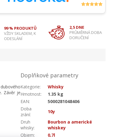
⭐⭐⭐⭐⭐
2,5 DNE
99 % PRODUKTŮ
PRŮMĚRNÁ DOBA
VŽDY SKLADEM, K
DORUČENÍ
ODESLÁNÍ
Doplňkové parametry
ě dubového
Kategorie
:
Whisky
. Závěr je
Hmotnost
:
1.35 kg
EAN
:
5000281048406
Doba
10y
zrání
:
Druh
Bourbon a americké
whisky
:
whiskey
Objem
:
0,7l