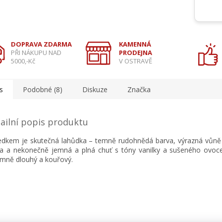
DOPRAVA ZDARMA
KAMENNÁ
PŘI NÁKUPU NAD
PRODEJNA
5000,-Kč
V OSTRAVĚ
s
Podobné (8)
Diskuze
Značka
ailní popis produktu
edkem je skutečná lahůdka – temně rudohnědá barva, výrazná vůn
a a nekonečně jemná a plná chuť s tóny vanilky a sušeného ovoce
emně dlouhý a kouřový.