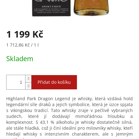
1 199 Kč
Měrná
1 712,86 Kč / 1 l
cena:
Skladem
Přidat do košíku
Highland Park Dragon Legend je whisky, která vzdává hold
legendární síle draků a jejich symbolice, která je úzce spjata
s vikingskou tradicí. Tato whisky zraje v pečlivě vybraných
sudech, které jí dodávají mimořádnou hloubku a
komplexnost. S 43,1 % alkoholu je whisky dostatečně silná,
ale stále hladká, což ji činí ideální pro milovníky whisky, kteří
hledají whisky s intenzivním charakterem, ale s jemným