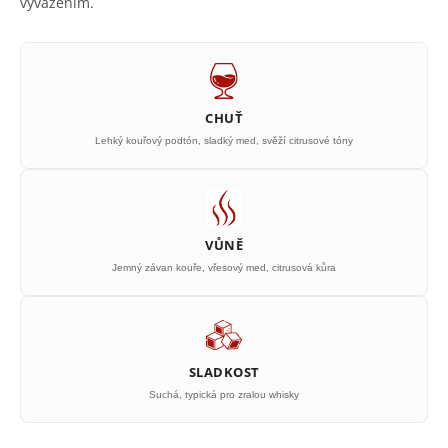
vyvážením.
CHUŤ
Lehký kouřový podtón, sladký med, svěží citrusové tóny
VŮNĚ
Jemný závan kouře, vřesový med, citrusová kůra
SLADKOST
Suchá, typická pro zralou whisky