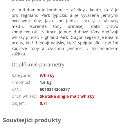
V chuti dominuje kombinace rašeliny a kouře, která je
pro Highland Park typická, a je vyvážena jemnými
ovocnými tóny, jako jsou jablka, citrusy a náznaky
medu. Kořenité tóny přinášejí další vrstvu
komplexnosti, zatímco jemné dubové tóny dodávají
whisky plnost. Highland Park Dragon Legend je ideální
pro ty, kteří hledají whisky, která spojuje sílu, tradiční
kouřové tóny a ovocnou jemnost v harmonickém
zážitku.
Doplňkové parametry
Kategorie
:
Whisky
Hmotnost
:
1.6 kg
EAN
:
5010314305277
Druh whisky
:
Skotské single malt whisky
Objem
:
0,7l
Související produkty