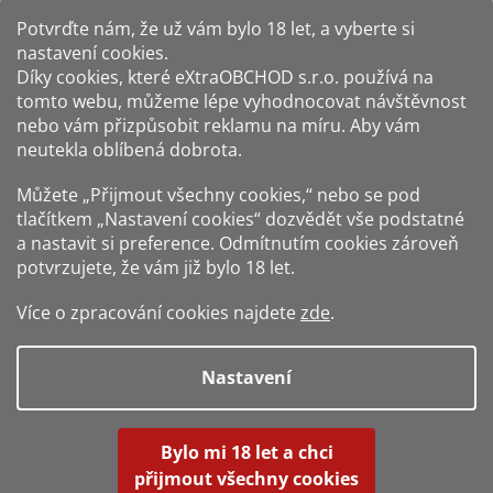
Potvrďte nám​​, že už vám bylo 18 let, a vyberte si
nastavení cookies.
Způsoby platby:
Díky cookies, které
eXtraOBCHOD s.r.o.
používá na
tomto webu, můžeme lépe vyhodnocovat návštěvnost
Způsoby dopravy:
nebo vám přizpůsobit reklamu na míru. Aby vám
neutekla oblíbená dobrota.
Sledujte nás na sítích:
Můžete „Přijmout všechny cookies,“ nebo se pod
tlačítkem „Nastavení cookies“ dozvědět vše podstatné
a nastavit si preference. Odmítnutím cookies zároveň
potvrzujete, že vám již
bylo 18 let
.
Zákaz prodeje alkoholu osobám mladším 18 let.
Více o zpracování cookies najdete
zde
.
Fotografie produktů jsou ilustrativní.
Nastavení
Vytvořil Shoptet
Bylo mi 18 let a chci
přijmout všechny cookies