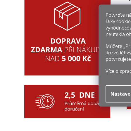
Potvrďte nám
Souv
Díky cookie
vyhodnocov
neutekla ob
Můžete „Při
dozvědět vš
potvrzujete
P
Více o zpra
6
Nastave
Mě
89
ce