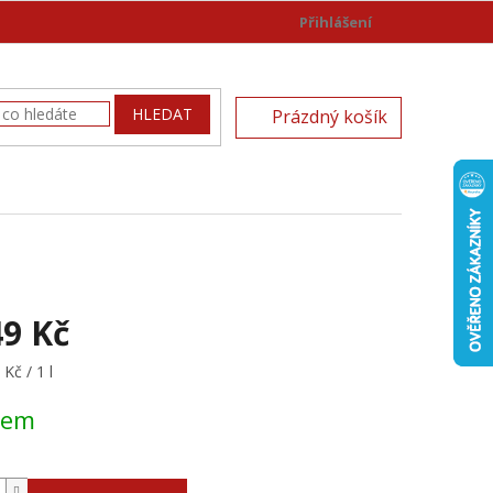
Přihlášení
)
NÁKUPNÍ
HLEDAT
Prázdný košík
KOŠÍK
49 Kč
Kč / 1 l
dem