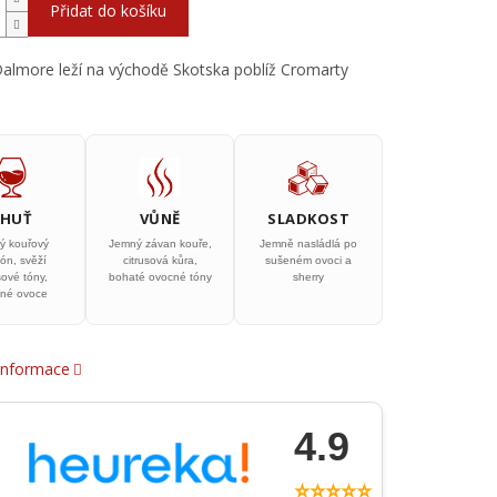
Přidat do košíku
Dalmore leží na východě Skotska poblíž Cromarty
CHUŤ
VŮNĚ
SLADKOST
ý kouřový
Jemný závan kouře,
Jemně nasládlá po
ón, svěží
citrusová kůra,
sušeném ovoci a
sové tóny,
bohaté ovocné tóny
sherry
né ovoce
 informace
4.9
⭐⭐⭐⭐⭐