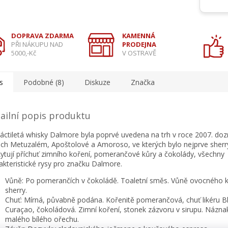
DOPRAVA ZDARMA
KAMENNÁ
PŘI NÁKUPU NAD
PRODEJNA
5000,-Kč
V OSTRAVĚ
s
Podobné (8)
Diskuze
Značka
ailní popis produktu
áctiletá whisky Dalmore byla poprvé uvedena na trh v roce 2007. doz
ch Metuzalém, Apoštolové a Amoroso, ve kterých bylo nejprve sherr
ytují příchuť zimního koření, pomerančové kůry a čokolády, všechny
akteristické rysy pro značku Dalmore.
Vůně: Po pomerančích v čokoládě. Toaletní směs. Vůně ovocného k
sherry.
Chuť: Mírná, půvabně podána. Kořenitě pomerančová, chuť likéru B
Curaçao, čokoládová. Zimní koření, stonek zázvoru v sirupu. Názna
malého bílého ořechu.