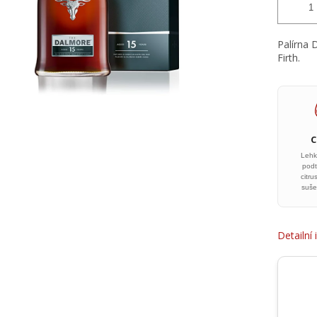
Palírna 
Firth.
Lehk
podt
citru
suše
Detailní