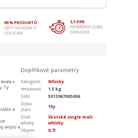
2,5 DNE
99 % PRODUKTŮ
PRŮMĚRNÁ DOBA
VŽDY SKLADEM, K
DORUČENÍ
ODESLÁNÍ
Doplňkové parametry
rávala v
Kategorie
:
Whisky
y. Ty
Hmotnost
:
1.5 kg
EAN
:
5013967005006
Doba
15y
oláče a
zrání
:
Druh
Skotské single malt
lue
whisky
:
whisky
ky anýzu a
Objem
:
0,7l