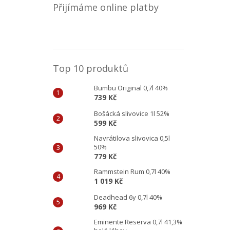
Přijímáme online platby
Top 10 produktů
Bumbu Original 0,7l 40%
739 Kč
Bošácká slivovice 1l 52%
599 Kč
Navrátilova slivovica 0,5l
50%
779 Kč
Rammstein Rum 0,7l 40%
1 019 Kč
Deadhead 6y 0,7l 40%
969 Kč
Eminente Reserva 0,7l 41,3%