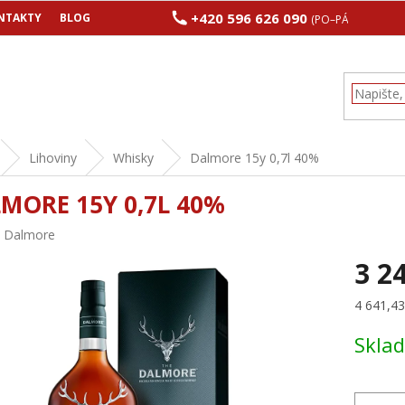
+420 596 626 090
NTAKTY
BLOG
(PO–PÁ 8:00–17:00
Lihoviny
Whisky
Dalmore 15y 0,7l 40%
MORE 15Y 0,7L 40%
:
Dalmore
3 2
Měrná
4 641,43 
cena:
Skla