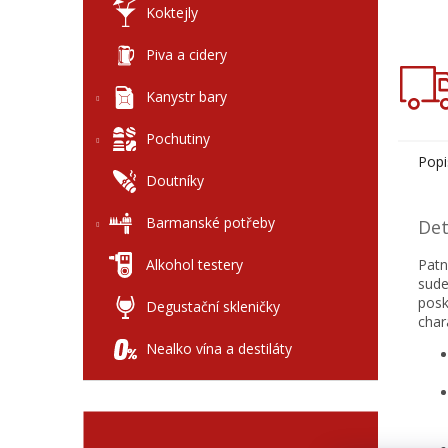
Koktejly
Piva a cidery
Kanystr bary
Pochutiny
Popi
Doutníky
Barmanské potřeby
Det
Alkohol testery
Patn
sude
posk
Degustační skleničky
char
Nealko vína a destiláty