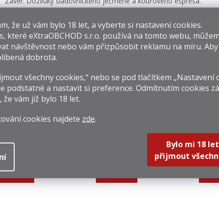
Závěr: Dozvuky sladovnického ječmene a kouřového espresa.
​​, že už vám bylo 18 let, a vyberte si nastavení cookies.
isející produkty
s, které
eXtraOBCHOD s.r.o.
používá na tomto webu, můžem
at návštěvnost nebo vám přizpůsobit reklamu na míru. Ab
líbená dobrota.
jmout všechny cookies,“ nebo se pod tlačítkem „Nastavení 
e podstatné a nastavit si preference. Odmítnutím cookies z
, že vám již
bylo 18 let
.
roclamation Irish
Highland Park
Gl
cování cookies najdete
zde
.
Whiskey 0,7l
Dragon Legend
Lasa
40,7%
0,7l 43,1%
29 Kč
1 199 Kč
1 52
Bylo mi 18 let
přijmout všechn
ní
rná
Měrná
Měrná
8,57 Kč / 1 l
1 712,86 Kč / 1 l
2 184,2
na:
cena:
cena:
Do košíku
Do košíku
Do k