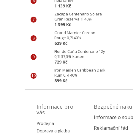
holá láhev
1 139 Kč
Zacapa Centenario Solera
Gran Reserva 1l 40%
1 399 Kč
Grand Marnier Cordon
Rouge 0,7l 40%
629 Kč
Flor de Caňa Centenario 12y
0,7l 37,5% karton
729 Kč
Iron Maiden Caribbean Dark
Rum 0,7l 40%
899 Kč
Z
á
p
Informace pro
Bezpečné naku
a
vás
Informace o soub
t
Prodejna
í
Reklamační řád
Doprava a platba