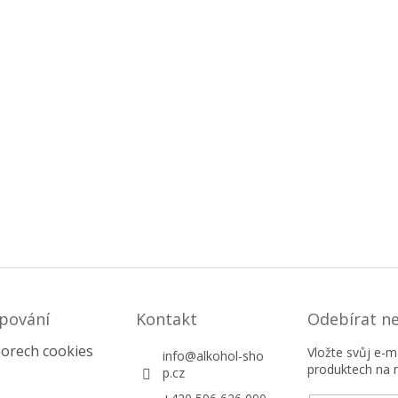
pování
Kontakt
Odebírat n
orech cookies
Vložte svůj e-
info
@
alkohol-sho
produktech na 
p.cz