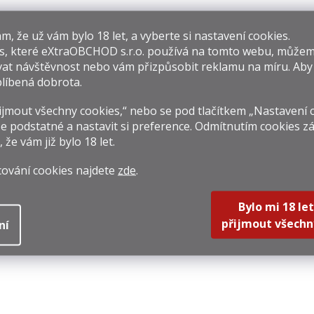
​​, že už vám bylo 18 let, a vyberte si nastavení cookies.
s, které
eXtraOBCHOD s.r.o.
používá na tomto webu, můžem
at návštěvnost nebo vám přizpůsobit reklamu na míru. Ab
líbená dobrota.
Camus VS
Reviseur VSOP 0,7l
HERY
ntensely Aromatic
40%
jmout všechny cookies,“ nebo se pod tlačítkem „Nastavení 
0,7l 40%
49 Kč
1 119 Kč
599 
e podstatné a nastavit si preference. Odmítnutím cookies z
, že vám již
bylo 18 let
.
rná
Měrná
Měrná
212,86 Kč / 1 l
1 598,57 Kč / 1 l
1 198 Kč
na:
cena:
cena:
Do košíku
Do košíku
Do k
cování cookies najdete
zde
.
Bylo mi 18 let
přijmout všechn
ní