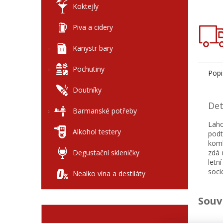
Koktejly
Piva a cidery
Kanystr bary
Pochutiny
Popi
Doutníky
Det
Barmanské potřeby
Lah
Alkohol testery
podt
komb
Degustační skleničky
zdá 
letn
soci
Nealko vína a destiláty
Souv