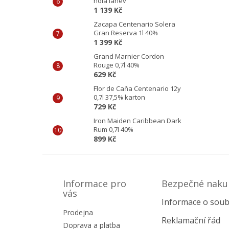
holá láhev
1 139 Kč
Zacapa Centenario Solera
Gran Reserva 1l 40%
1 399 Kč
Grand Marnier Cordon
Rouge 0,7l 40%
629 Kč
Flor de Caňa Centenario 12y
0,7l 37,5% karton
729 Kč
Iron Maiden Caribbean Dark
Rum 0,7l 40%
899 Kč
Z
á
p
Informace pro
Bezpečné naku
a
vás
Informace o soub
t
Prodejna
í
Reklamační řád
Doprava a platba