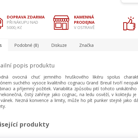
DOPRAVA ZDARMA
KAMENNÁ
PŘI NÁKUPU NAD
PRODEJNA
5000,-Kč
V OSTRAVĚ
s
Podobné (8)
Diskuze
Značka
ailní popis produktu
odná ovocná chuť jemného hruškového likéru spolus charakte
ónem suchého vysoce kvalitního cognacu Grand Breuil tvoří neopa
inaci a příjemný požitek. Variabilita způsobu pití tohoto unikátníh
nekonečná, čistý zahřeje jako cognac, na ledu osvěží, v koktejlu je
í vánek. Nezná konvence a limity, může ho pít punker stejně jako d
ety.
isející produkty