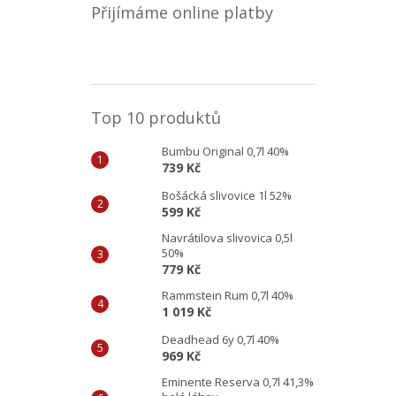
Přijímáme online platby
Top 10 produktů
Bumbu Original 0,7l 40%
739 Kč
Bošácká slivovice 1l 52%
599 Kč
Navrátilova slivovica 0,5l
50%
779 Kč
Rammstein Rum 0,7l 40%
1 019 Kč
Deadhead 6y 0,7l 40%
969 Kč
Eminente Reserva 0,7l 41,3%