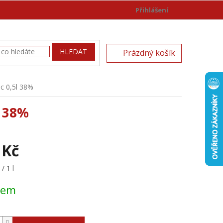
Přihlášení
)
NÁKUPNÍ
HLEDAT
Prázdný košík
KOŠÍK
c 0,5l 38%
 38%
 Kč
/ 1 l
dem