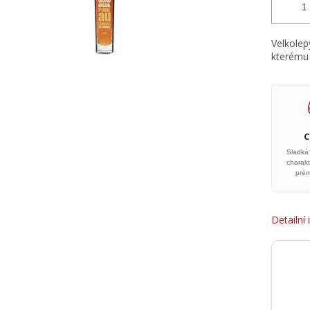
Velkolep
kterému 
Sladká
charakt
prém
Detailní