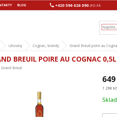
+420 596 626 090
NTAKTY
BLOG
(PO–PÁ 8:00–17:00
Lihoviny
Cognac, brandy
Grand Breuil poire au Cogna
ND BREUIL POIRE AU COGNAC 0,5L
:
Grand Breuil
649
Měrná
1 298 Kč 
cena:
Skla