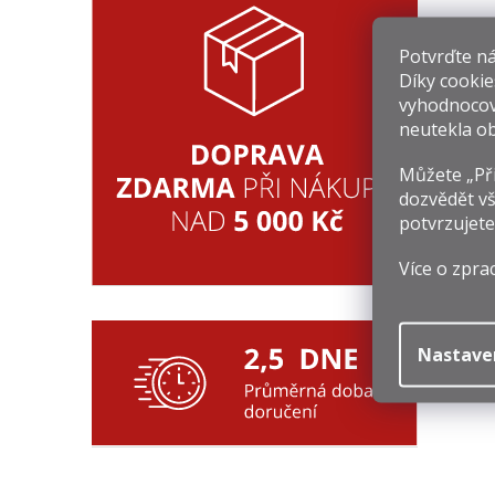
Potvrďte nám
Díky cookie
vyhodnocov
neutekla ob
I
Můžete „Při
8
dozvědět vš
potvrzujete
Mě
1 
ce
Více o zpra
Nastave