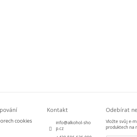
pování
Kontakt
Odebírat n
orech cookies
Vložte svůj e-
info
@
alkohol-sho
produktech na 
p.cz