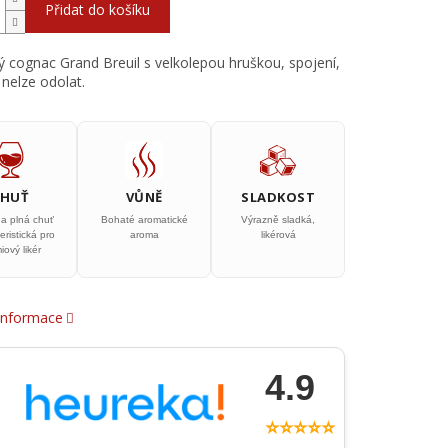
Přidat do košíku
ý cognac Grand Breuil s velkolepou hruškou, spojení,
nelze odolat.
CHUŤ
VŮNĚ
SLADKOST
 a plná chuť
Bohaté aromatické
Výrazně sladká,
eristická pro
aroma
likérová
iový likér
 informace
4.9
⭐⭐⭐⭐⭐