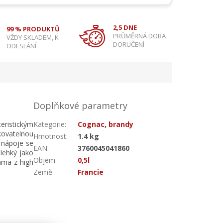
2,5 DNE
99 % PRODUKTŮ
PRŮMĚRNÁ DOBA
VŽDY SKLADEM, K
DORUČENÍ
ODESLÁNÍ
Doplňkové parametry
ristickým
Kategorie
:
Cognac, brandy
kovatelnou
Hmotnost
:
1.4 kg
o nápoje se
EAN
:
3760045041860
 lehký jako
Objem
:
0,5l
áma z high
Země
:
Francie