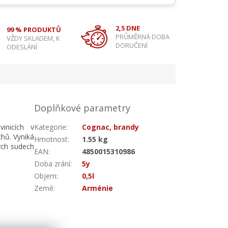
2,5 DNE
99 % PRODUKTŮ
PRŮMĚRNÁ DOBA
VŽDY SKLADEM, K
DORUČENÍ
ODESLÁNÍ
Doplňkové parametry
inicích v
Kategorie
:
Cognac, brandy
hů. Vyniká
Hmotnost
:
1.55 kg
vých sudech
EAN
:
4850015310986
Doba zrání
:
5y
Objem
:
0,5l
Země
:
Arménie