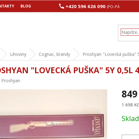
+420 596 626 090
NTAKTY
BLOG
(PO–PÁ 8:00–17:00
Lihoviny
Cognac, brandy
Proshyan "Lovecká puška" 5
SHYAN "LOVECKÁ PUŠKA" 5Y 0,5L 
:
Proshyan
849
Měrná
1 698 Kč 
cena:
Skla