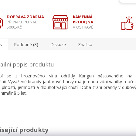
DOPRAVA ZDARMA
KAMENNÁ
PŘI NÁKUPU NAD
PRODEJNA
5000,-Kč
V OSTRAVĚ
s
Podobné (8)
Diskuze
Značka
ailní popis produktu
ábí se z hroznového vína odrůdy Kangun pěstovaného na v
nii.
Vyvážené brandy jantarové barvy má jemnou vůni vanilky a ořec
 plností, jemností a dlouhotrvající chutí. Doba zrání brandy v dubo
inimálně 5 let.
isející produkty