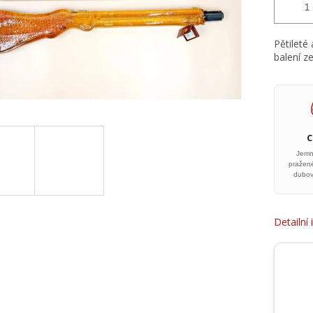
Pětileté
balení ze
Jemn
pražené
dubov
Detailní