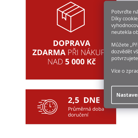
Potvrďte nám
Díky cookie
vyhodnocov
neutekla ob
Můžete „Při
dozvědět vš
C
potvrzujete
8
Mě
11
Více o zpra
ce
Nastave