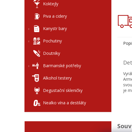
Koktejly
Piva a cidery
Kanystr bary
Pochutiny
Popi
Doutníky
Det
Barmanské potřeby
Vyr
Alkohol testery
Armé
svou
Degustační skleničky
je m
Nealko vína a destiláty
Souv