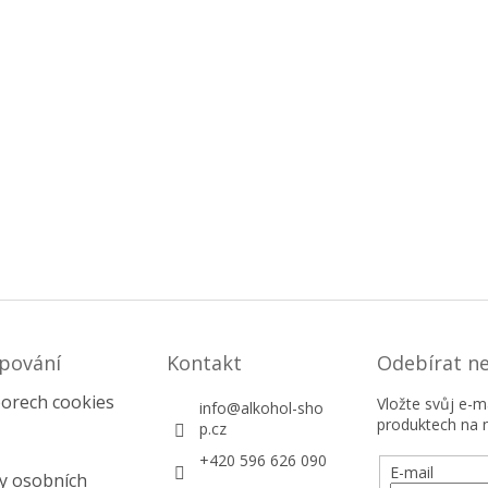
pování
Kontakt
Odebírat n
orech cookies
Vložte svůj e-
info
@
alkohol-sho
produktech na 
p.cz
+420 596 626 090
E-mail
y osobních