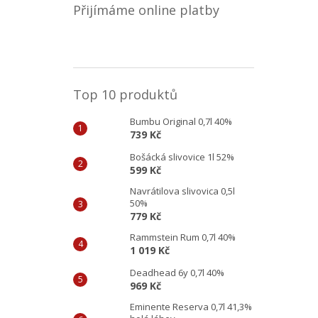
Přijímáme online platby
Top 10 produktů
Bumbu Original 0,7l 40%
739 Kč
Bošácká slivovice 1l 52%
599 Kč
Navrátilova slivovica 0,5l
50%
779 Kč
Rammstein Rum 0,7l 40%
1 019 Kč
Deadhead 6y 0,7l 40%
969 Kč
Eminente Reserva 0,7l 41,3%