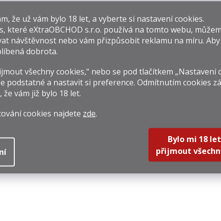
​​, že už vám bylo 18 let, a vyberte si nastavení cookies.
s, které
eXtraOBCHOD s.r.o.
používá na tomto webu, můžem
at návštěvnost nebo vám přizpůsobit reklamu na míru. Ab
líbená dobrota.
jmout všechny cookies,“ nebo se pod tlačítkem „Nastavení 
Proshyan
Meukow 1862
Ij
e podstatné a nastavit si preference. Odmítnutím cookies z
harents 30y 0,75l
Esprit De Famille
Koně"
, že vám již
bylo 18 let
.
40%
0,7l 40%
 990 Kč
14 990 Kč
629 
rná
Měrná
Měrná
 986,67 Kč / 1 l
21 414,29 Kč / 1 l
1 797,1
cování cookies najdete
zde
.
na:
cena:
cena:
Do košíku
DETAIL
Do k
Bylo mi 18 let
přijmout všechn
ní