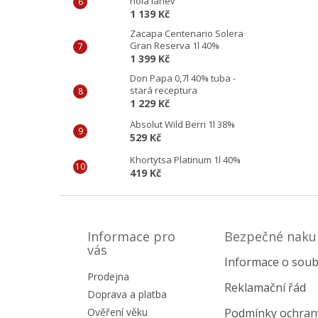
holá láhev
1 139 Kč
Zacapa Centenario Solera
Gran Reserva 1l 40%
1 399 Kč
Don Papa 0,7l 40% tuba -
stará receptura
1 229 Kč
Absolut Wild Berri 1l 38%
529 Kč
Khortytsa Platinum 1l 40%
419 Kč
Z
á
p
Informace pro
Bezpečné naku
a
vás
Informace o soub
t
Prodejna
í
Reklamační řád
Doprava a platba
Ověření věku
Podmínky ochran