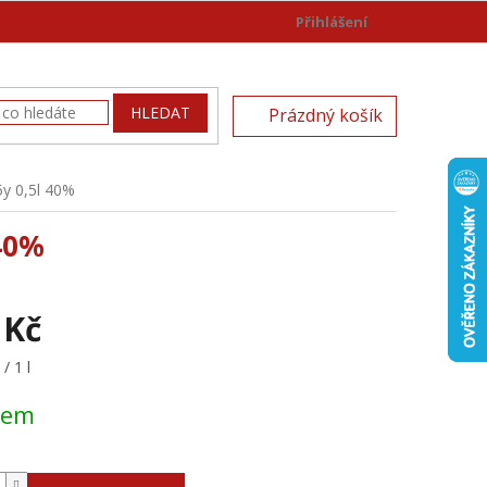
Přihlášení
)
NÁKUPNÍ
HLEDAT
Prázdný košík
KOŠÍK
y 0,5l 40%
40%
 Kč
/ 1 l
dem