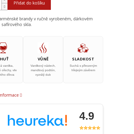
Přidat do košíku
 arménské brandy v ručně vyrobeném, dárkovém
 safírového skla.
CHUŤ
VŮNĚ
SLADKOST
á vanilka,
Vanilkový nádech,
Suchá s přirozeným
 ořechy, vliv
mandlový podtón,
hřejivým závěrem
ého dřeva
vyzrálý dub
 informace
4.9
⭐⭐⭐⭐⭐