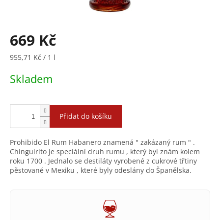
669 Kč
Měrná
955,71 Kč / 1 l
cena:
Skladem
Přidat do košíku
Prohibido El Rum Habanero znamená " zakázaný rum " .
Chinguirito je speciální druh rumu , který byl znám kolem
roku 1700 . Jednalo se destiláty vyrobené z cukrové třtiny
pěstované v Mexiku , které byly odeslány do Španělska.