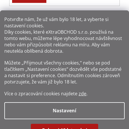
Potvrďte nám​​, že už vám bylo 18 let, a vyberte si
nastavení cookies.
Způsoby platby:
Díky cookies, které
eXtraOBCHOD s.r.o.
používá na
tomto webu, můžeme lépe vyhodnocovat návštěvnost
Způsoby dopravy:
nebo vám přizpůsobit reklamu na míru. Aby vám
neutekla oblíbená dobrota.
Sledujte nás na sítích:
Můžete „Přijmout všechny cookies,“ nebo se pod
tlačítkem „Nastavení cookies“ dozvědět vše podstatné
a nastavit si preference. Odmítnutím cookies zároveň
potvrzujete, že vám již
bylo 18 let
.
Zákaz prodeje alkoholu osobám mladším 18 let.
Více o zpracování cookies najdete
zde
.
Fotografie produktů jsou ilustrativní.
Nastavení
Vytvořil Shoptet