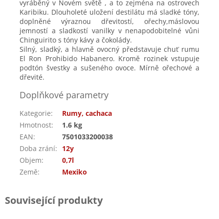
vyráběný v Novém světě , a to zejména na ostrovech
Karibiku. Dlouholeté uložení destilátu má sladké tóny,
doplněné výraznou dřevitostí, ořechy,máslovou
jemností a sladkostí vanilky v nenapodobitelné vůni
Chinguirito s tóny kávy a čokolády.
Silný, sladký, a hlavně ovocný představuje chuť rumu
El Ron Prohibido Habanero. Kromě rozinek vstupuje
podtón švestky a sušeného ovoce. Mírně ořechové a
dřevité.
Doplňkové parametry
Kategorie
:
Rumy, cachaca
Hmotnost
:
1.6 kg
EAN
:
7501033200038
Doba zrání
:
12y
Objem
:
0,7l
Země
:
Mexiko
Související produkty