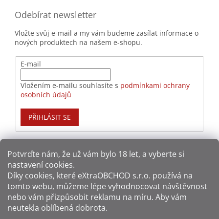
Odebírat newsletter
Vložte svůj e-mail a my vám budeme zasílat informace o
nových produktech na našem e-shopu.
E-mail
Vložením e-mailu souhlasíte s
podmínkami ochrany
osobních údajů
PŘIHLÁSIT SE
Potvrďte nám​​, že už vám bylo 18 let, a vyberte si
nastavení cookies.
Způsoby platby:
Díky cookies, které
eXtraOBCHOD s.r.o.
používá na
tomto webu, můžeme lépe vyhodnocovat návštěvnost
Způsoby dopravy:
nebo vám přizpůsobit reklamu na míru. Aby vám
neutekla oblíbená dobrota.
Sledujte nás na sítích: