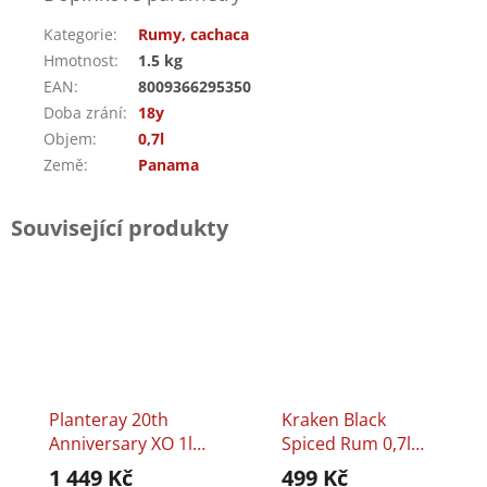
Kategorie
:
Rumy, cachaca
Hmotnost
:
1.5 kg
EAN
:
8009366295350
Doba zrání
:
18y
Objem
:
0,7l
Země
:
Panama
Související produkty
Planteray 20th
Kraken Black
Anniversary XO 1l
Spiced Rum 0,7l
40%
40%
1 449 Kč
499 Kč