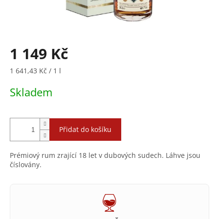
1 149 Kč
Měrná
1 641,43 Kč / 1 l
cena:
Skladem
Přidat do košíku
Prémiový rum zrající 18 let v dubových sudech. Láhve jsou
číslovány.