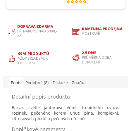
⭐⭐⭐⭐⭐
DOPRAVA ZDARMA
KAMENNÁ PRODEJNA
PŘI NÁKUPU NAD 5000,-
V OSTRAVĚ
Kč
2,5 DNE
99 % PRODUKTŮ
PRŮMĚRNÁ DOBA
VŽDY SKLADEM, K
DORUČENÍ
ODESLÁNÍ
Popis
Podobné (8)
Diskuze
Značka
Detailní popis produktu
Barva: světle jantarová Vůně: tropického ovoce,
rozinek, pečeného koření Chuť: plná, komplexní,
citrusových plodů a pečených ořechů.
Doplňkové parametry