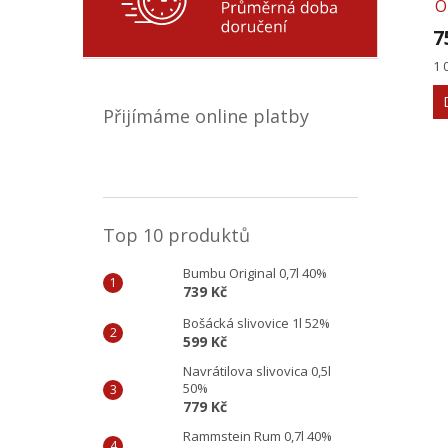
O
7
Mě
1 
ce
Přijímáme online platby
Top 10 produktů
Bumbu Original 0,7l 40%
739 Kč
Bošácká slivovice 1l 52%
599 Kč
Navrátilova slivovica 0,5l
50%
779 Kč
Rammstein Rum 0,7l 40%