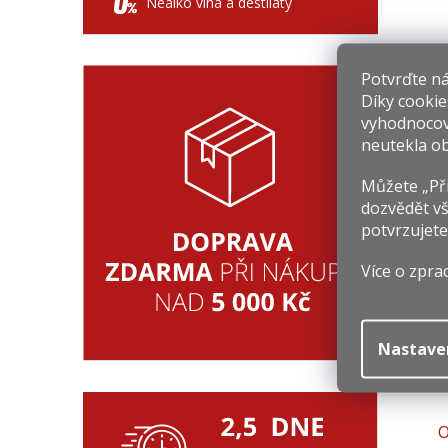
Nealko vína a destiláty
Potvrďte nám
Díky cookie
vyhodnocov
neutekla ob
8
Můžete „Při
dozvědět vš
Mě
1 
ce
potvrzujete
Více o zpra
Nastave
O