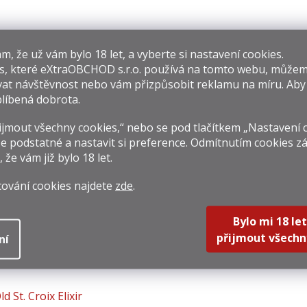
​​, že už vám bylo 18 let, a vyberte si nastavení cookies.
s, které
eXtraOBCHOD s.r.o.
používá na tomto webu, můžem
at návštěvnost nebo vám přizpůsobit reklamu na míru. Ab
Canerock Spiced
Malteco 10y 0,7l
Baca
líbená dobrota.
0,7l 40%
40%
19 Kč
599 Kč
479 
jmout všechny cookies,“ nebo se pod tlačítkem „Nastavení 
e podstatné a nastavit si preference. Odmítnutím cookies z
rná
Měrná
Měrná
170 Kč / 1 l
855,71 Kč / 1 l
479 Kč /
na:
cena:
cena:
, že vám již
bylo 18 let
.
Do košíku
Do košíku
Do k
cování cookies najdete
zde
.
Bylo mi 18 let
přijmout všechn
ní
ld St. Croix Elixir