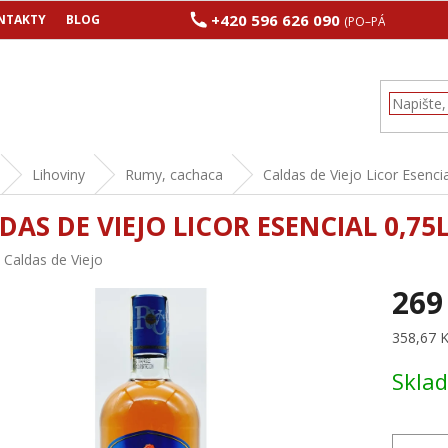
+420 596 626 090
NTAKTY
BLOG
(PO–PÁ 8:00–17:00
Lihoviny
Rumy, cachaca
Caldas de Viejo Licor Esenci
DAS DE VIEJO LICOR ESENCIAL 0,75
:
Caldas de Viejo
269
Měrná
358,67 Kč
cena:
Skla