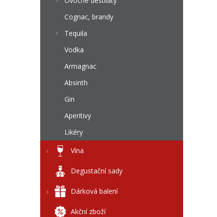
l
Ovocné destiláty
Cognac, brandy
Tequila
Vodka
Armagnac
Absinth
Gin
Aperitivy
Likéry
Vína
Degustační sady
Dárková balení
Akční zboží