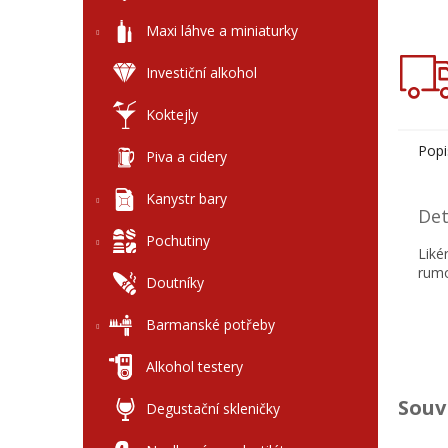
Maxi láhve a miniaturky
Investiční alkohol
Koktejly
Popi
Piva a cidery
Kanystr bary
Det
Pochutiny
Liké
rumo
Doutníky
Barmanské potřeby
Alkohol testery
Souv
Degustační skleničky