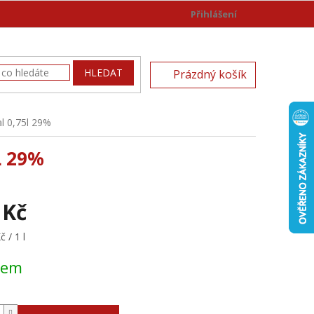
Přihlášení
)
NÁKUPNÍ
HLEDAT
Prázdný košík
KOŠÍK
al 0,75l 29%
L 29%
 Kč
 / 1 l
dem