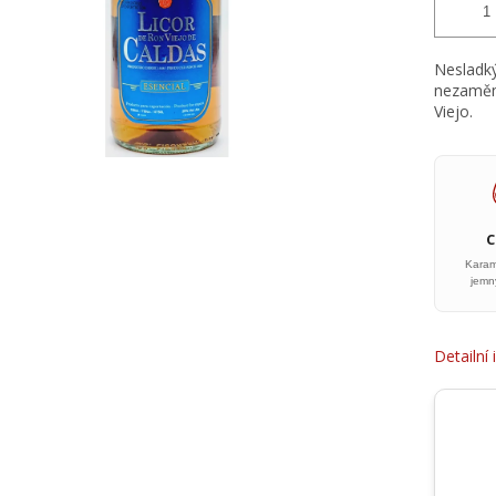
Nesladký
nezaměni
Viejo.
Karam
jemn
Detailní