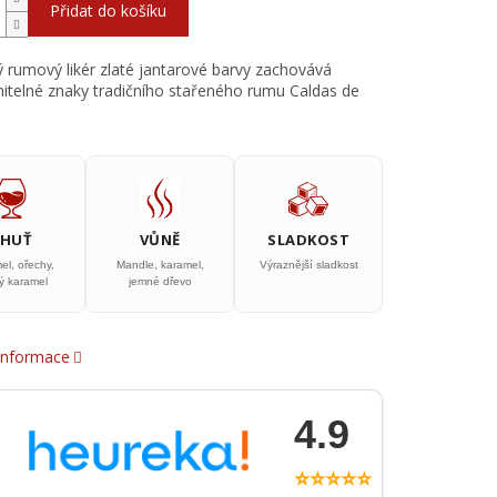
Přidat do košíku
 rumový likér zlaté jantarové barvy zachovává
telné znaky tradičního stařeného rumu Caldas de
CHUŤ
VŮNĚ
SLADKOST
el, ořechy,
Mandle, karamel,
Výraznější sladkost
ý karamel
jemné dřevo
 informace
4.9
⭐⭐⭐⭐⭐