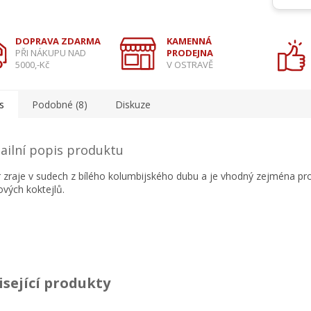
DOPRAVA ZDARMA
KAMENNÁ
PŘI NÁKUPU NAD
PRODEJNA
5000,-Kč
V OSTRAVĚ
s
Podobné (8)
Diskuze
ailní popis produktu
r zraje v sudech z bílého kolumbijského dubu a je vhodný zejména pr
vých koktejlů.
isející produkty