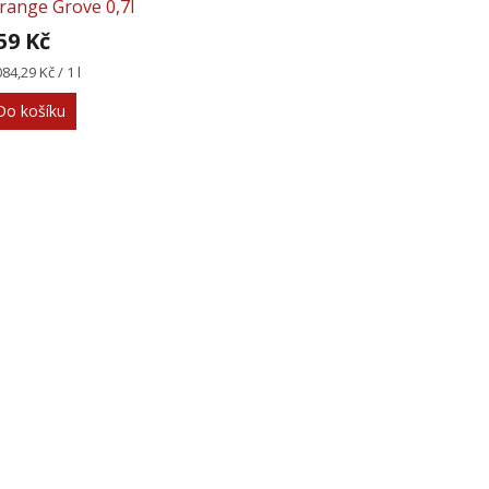
range Grove 0,7l
40%
59 Kč
rná
084,29 Kč / 1 l
na:
Do košíku