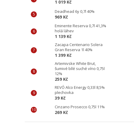
1 019 Kč
Deadhead 6y 0,7l 40%
969 Kč
Eminente Reserva 0,7l 41,3%
holá láhev
1 139 Kč
Zacapa Centenario Solera
Gran Reserva 1l 40%
1 399 Kč
Artemivske White Brut,
šumivé bílé suché víno 0,75l
12%
259 Kč
REVÓ Alco Energy 0,33l 8,5%
plechovka
39 Kč
Cinzano Prosecco 0,75l 11%
269 Kč
Z
á