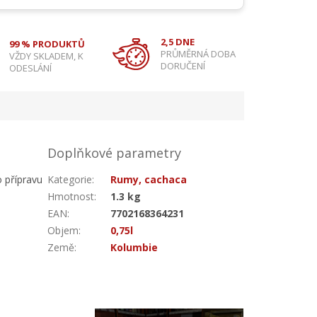
2,5 DNE
99 % PRODUKTŮ
PRŮMĚRNÁ DOBA
VŽDY SKLADEM, K
DORUČENÍ
ODESLÁNÍ
Doplňkové parametry
o přípravu
Kategorie
:
Rumy, cachaca
Hmotnost
:
1.3 kg
EAN
:
7702168364231
Objem
:
0,75l
Země
:
Kolumbie