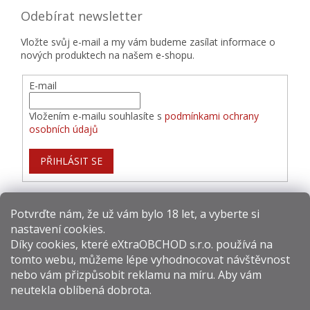
Odebírat newsletter
Vložte svůj e-mail a my vám budeme zasílat informace o
nových produktech na našem e-shopu.
E-mail
Vložením e-mailu souhlasíte s
podmínkami ochrany
osobních údajů
PŘIHLÁSIT SE
Potvrďte nám​​, že už vám bylo 18 let, a vyberte si
nastavení cookies.
Způsoby platby:
Díky cookies, které
eXtraOBCHOD s.r.o.
používá na
tomto webu, můžeme lépe vyhodnocovat návštěvnost
Způsoby dopravy:
nebo vám přizpůsobit reklamu na míru. Aby vám
neutekla oblíbená dobrota.
Sledujte nás na sítích: