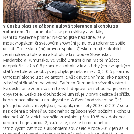
V Česku platí ze zákona nulová tolerance alkoholu za
volantem.
To samé platí také pro cyklisty a vodáky.
Není to zbytečně přísné? Někoho jistě napadne, že v
mezievropském či světovém srovnání je nulová tolerance spíše
unikát. To je skutečně pravda; spolu s Českem mají z okolních
zemí nulovou toleranci alkoholu v krvi pouze Slovensko,
Maďarsko a Rumunsko. Ve Velké Británii či na Maltě můžete
naopak řídit až s 0,8 promile alkoholu v krvi. U zbylých evropských
států se tolerance obvykle pohybuje někde mezi 0,2–0,5 promile.
Omezení alkoholu za volantem je však nutné vnímat jako nástroj
zabránění škodám na zdraví. Zatímco Rumunsko vévodí v rámci
Evropské unie žebříčku smrtelných dopravních nehod na jednoho
obyvatele, Česko se dlouhodobě umisťuje v první desítce žebříčku
konzumace alkoholu na obyvatele. A řízení pod vlivem se Češi i
přes jeho zákaz nevyhýbají, naopak; mezi lety 2007 až 2017 se u
nás odehrálo téměř 60 tisíc nehod způsobených požitím alkoholu;
více než 40 % z nich skončilo zraněním, přes 10 % pak dokonce
úmrtím. To je zhruba 2,5krát více, než je tomu u nehod
“střízlivých”; zatímco s alkoholem souviselo v roce 2017 jen asi 4
% nehod, u nehod se smrtelnými následky to bylo téměř 10 %.