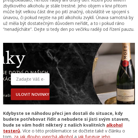
zbytkového alkoholu je stále trestné. Jeho objem v krvi přitom
může být velkou část dne po pití značný, obzvláště ve spojení s
únavou, či pokud nejste na pití alkoholu zvyklí. Únava samotná by
už měla být dostatečným důvodem neřídit, a to i pokud ráno
“nenadýcháte”. Dejte si tedy den po večírku raději od řízení pauzu.
ULOVIT NOVINKY
Kdybyste se náhodou přeci jen dostali do situace, kdy
budete potřebovat řídit a nebudete si jisti svým stavem,
bude se vám hodit některý z našich kvalitních
alkohol
testerů
.
Více o této problematice se dočtete také v článku o
tom,
za jak dlouho vyprchá alkohol
a
jak funguje jeho