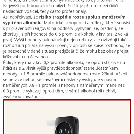
Nejvyšší podíl bourajících opilých řidičů je přitom mezi řidiči
nákladních vozidel, tedy často profesionály.
Asi nepřekvapí, že
riziko tragédie roste spolu s množstvím
vypitého alkoholu
. Motorické schopnosti a reflexy, které souvisí
s připraveností reagovat na podněty (vyhýbání se, brždění), se
zhoršují již při hodnotě do 0,5 promile alkoholu v krvi (asi 2 velká
piva). Vyšší hodnoty pak narušují nejen reflexy, ale ovlivňují také
rozhodnutí přijatá na vyšší úrovni; v opilosti se spíše rozhodnu, že
je bezpečné v dané situaci předjíždět či že mohu bez obav přejet
křižovatku na červenou.
Řidič, který má v krvi 0,8 promile alkoholu, se oproti střízlivému
řidiči až s 2,7krát vyšší pravděpodobností stane účastníkem
nehody, u 1,5 promile pak pravděpodobnost roste 22krát. Ačkoli
se nejvíce nehod se závažnými následky vyskytuje v pásmu
naměřených 0,8 - 1 promile, i nehody s naměřenými méně než
0,3 promile vykazují oproti těm, v němž alkohol roli nehrál,
zvýšenou závažnost.