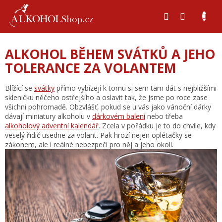
Přejít
na
obsah
ALKOHOL BĚHEM SVÁTKŮ A JEHO
TOLERANCE ZA VOLANTEM
Blížící se
svátky
přímo vybízejí k tomu si sem tam dát s nejbližšími
skleničku něčeho ostřejšího a oslavit tak, že jsme po roce zase
všichni pohromadě. Obzvlášť, pokud se u vás jako vánoční dárky
dávají miniatury alkoholu v
dárkovém balení
nebo třeba
alkoholový adventní kalendář
. Zcela v pořádku je to do chvíle, kdy
veselý řidič usedne za volant. Pak hrozí nejen oplétačky se
zákonem, ale i reálné nebezpečí pro něj a jeho okolí.