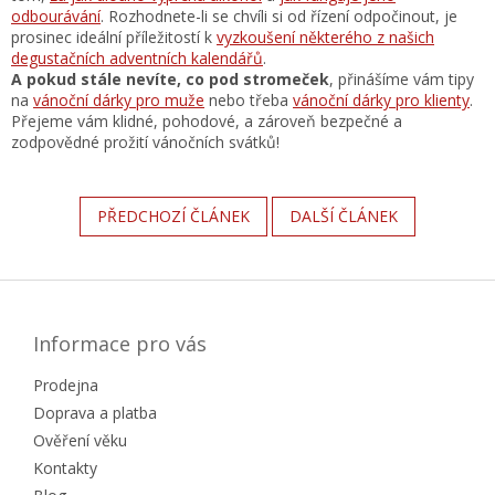
odbourávání
. Rozhodnete-li se chvíli si od řízení odpočinout, je
prosinec ideální příležitostí k
vyzkoušení některého z našich
degustačních adventních kalendářů
.
A pokud stále nevíte, co pod stromeček
, přinášíme vám tipy
na
vánoční dárky pro muže
nebo třeba
vánoční dárky pro klienty
.
Přejeme vám klidné, pohodové, a zároveň bezpečné a
zodpovědné prožití vánočních svátků!
PŘEDCHOZÍ ČLÁNEK
DALŠÍ ČLÁNEK
Z
á
p
a
Informace pro vás
t
Prodejna
í
Doprava a platba
Ověření věku
Kontakty