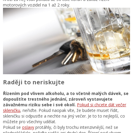
motorových vozidel na 1 až 2 roky.
Raději to neriskujte
Řízením pod vlivem alkoholu, a to včetně malých dávek, se
dopouštíte trestného jednání, zároveň vystavujete
závažnému riziku sebe i své okolí.
Pokud si chcete dát večer
skleničku
, neřiďte. Pokud naopak víte, že budete muset řídit,
skleničku si odpusťte a nechte na jiný večer. Je to to nejlepší, co
můžete pro všechny udělat.
Pokud se
oslavy
protáhly, či byly trochu intenzivnější, než se
předpokládalo, neřiďte raději ani druhý den. Řízení pod vlivem