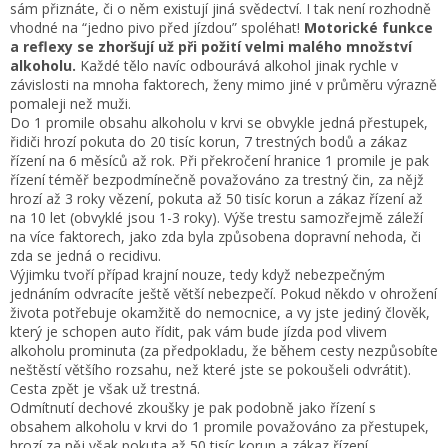
sám přiznáte, či o něm existují jiná svědectví. I tak není rozhodně
vhodné na “jedno pivo před jízdou” spoléhat!
Motorické funkce
a reflexy se zhoršují už při požití velmi malého množství
alkoholu.
Každé tělo navíc odbourává alkohol jinak rychle v
závislosti na mnoha faktorech, ženy mimo jiné v průměru výrazně
pomaleji než muži.
Do 1 promile obsahu alkoholu v krvi se obvykle jedná přestupek,
řidiči hrozí pokuta do 20 tisíc korun, 7 trestných bodů a zákaz
řízení na 6 měsíců až rok. Při překročení hranice 1 promile je pak
řízení téměř bezpodmínečně považováno za trestný čin, za nějž
hrozí až 3 roky vězení, pokuta až 50 tisíc korun a zákaz řízení až
na 10 let (obvyklé jsou 1-3 roky). Výše trestu samozřejmě záleží
na více faktorech, jako zda byla způsobena dopravní nehoda, či
zda se jedná o recidivu.
Výjimku tvoří případ krajní nouze, tedy když nebezpečným
jednáním odvracíte ještě větší nebezpečí. Pokud někdo v ohrožení
života potřebuje okamžitě do nemocnice, a vy jste jediný člověk,
který je schopen auto řídit, pak vám bude jízda pod vlivem
alkoholu prominuta (za předpokladu, že během cesty nezpůsobíte
neštěstí většího rozsahu, než které jste se pokoušeli odvrátit).
Cesta zpět je však už trestná.
Odmítnutí dechové zkoušky je pak podobně jako řízení s
obsahem alkoholu v krvi do 1 promile považováno za přestupek,
hrozí za něj však pokuta až 50 tisíc korun a zákaz řízení