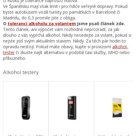
či Rusku je tolerance naprosto nulová.
Ve Španělsku mají však limit i pro řidiče veřejné dopravy. Pokud
byste autobusem vozili turisty po památkách v Barceloně či
Madridu, do 0,3 promile jste z obliga.
O
toleranci alkoholu za volantem
jsme psali článek zde.
Tento článek, ani výpočet vám rozhodně neprozradí, za jak
dlouho z vás vyprchá alkohol. Nikdy nesedejte za volant, pokud si
nejste jistí svým aktuálním stavem. Nikdy. Za těch pár hodin to
opravdu nestojí. Pokud máte obavy, kupte si provizorní
alkohol-
tester
či zkuste najít alternativu v podobě taxi služby, MHD nebo
příbuzného.
Alkohol testery