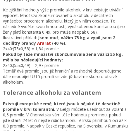
Ke zjištění hodnoty výše promile alkoholu v krvi existuje triviální
výpočet. Množství zkonzumovaného alkoholu v decilitrech
vynásobte procentem alkoholu, který je v něm obsažen. To
následně vydělte svou hmotností, vynásobenou konstantou (pro
ženy platí konstanta 0,49, pro muže naopak 0,58).
Ilustrativní příklad:
Jsem muž, vážím 75 kg a vypil jsem 2
decilitry brandy
Ararat
(40 %).
2x40:(75x0,58) = 1,84 promile.
Pokud by téže množství zkonzumovala žena vážící 55 kg,
měla by následující hodnoty:
2x40:(55x0,49) = 2,97 promile
Téměř dvě promile jsou již hraniční a rozhodně doporučujeme
dále nepopíjet! U tří promilí se zde již bavíme skoro o otravě
alkoholem.
Tolerance alkoholu za volantem
Existují evropské země, které jsou k nějaké té desetině
promile v krvi tolerantní.
V Belgii můžete usednout za volant s
0,5 promile. V Chorvatsku vám téže hodnotu prominou, pokud
jste starší 24 let či nejste řidič kamionu. V Irsku přimhouří oči až k
0,8 promile. Naopak v České republice, na Slovensku, v Rumunsku