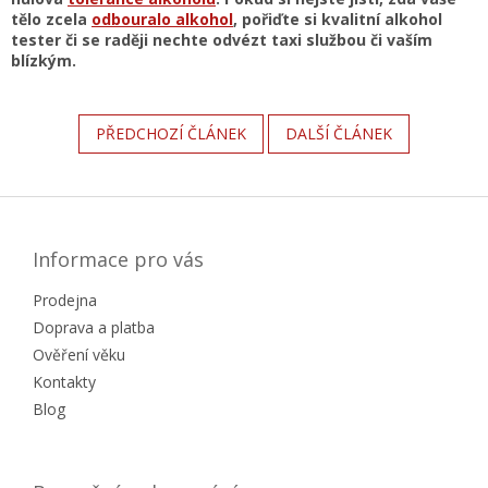
tělo zcela
odbouralo alkohol
, pořiďte si kvalitní alkohol
tester či se raději nechte odvézt taxi službou či vaším
blízkým.
PŘEDCHOZÍ ČLÁNEK
DALŠÍ ČLÁNEK
Z
á
p
a
Informace pro vás
t
Prodejna
í
Doprava a platba
Ověření věku
Kontakty
Blog