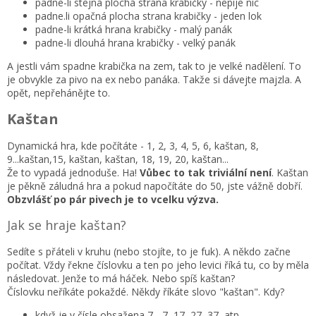
padne-li stejná plochá strana krabičky - nepije nic
padne.li opačná plocha strana krabičky - jeden lok
padne-li krátká hrana krabičky - malý panák
padne-li dlouhá hrana krabičky - velký panák
A jestli vám spadne krabička na zem, tak to je velké nadělení. To
je obvykle za pivo na ex nebo panáka. Takže si dávejte majzla. A
opět, nepřehánějte to.
Kaštan
Dynamická hra, kde počítáte - 1, 2, 3, 4, 5, 6, kaštan, 8,
9...kaštan,15, kaštan, kaštan, 18, 19, 20, kaštan...
Že to vypadá jednoduše. Ha!
Vůbec to tak triviální není
. Kaštan
je pěkně záludná hra a pokud napočítáte do 50, jste vážně dobří.
Obzvlášť po pár pivech je to vcelku výzva.
Jak se hraje kaštan?
Sedíte s přáteli v kruhu (nebo stojíte, to je fuk). A někdo začne
počítat. Vždy řekne číslovku a ten po jeho levici říká tu, co by měla
následovat. Jenže to má háček. Nebo spíš kaštan?
Číslovku neříkáte pokaždé. Někdy říkáte slovo "kaštan". Kdy?
když je v čísle obsažena 7 - 7, 17, 27, 37, atp.