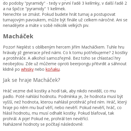
do podoby "pyramidy" - tedy v první řadě 3 kelímky, v další řadě 2
a na špičce "pyramidy" 1 kelímek.
Nenechte se zmást. Pokud budete hrát turnaj a postupovat
turnajovým pavoukem, může být finále už celkem náročné. Ani se
nenadějete a máte v sobě několik velkých piv.
Macháček
Pozor! Neplést s oblíbeným hercem Jiřím Macháčkem. Tuhle hru
hrávaly již generace před námi. Co k tomu potřebujeme? 2 kostky
a protihráče. A alkohol samozřejmě. Bez toho se chlastací hry
neobejdou. Zde už můžeme oproti beerpongu přitvrdit a sáhnout
klidně po
whisky
nebo
koňaku
.
Jak se hraje Macháček?
Hráč vezme dvě kostky a hodí tak, aby nikdo neviděl, co mu
padlo. Poté nahlásí hodnotu. Podmínka je, že hodnota musí být
vyšší, než hodnota, kterou nahlásil protihráč před ním. Hráč, který
hraje po něm mu buď věří, nebo nevěří. Pokud nevěří, hráč, co
hlásil hodnotu, mu musí odhalit kostky. Pokud blafoval, tak
prohrál. A pije! Pokud ne, prohrál ten nevěřící.
Naházené hodnoty se počítají následovně: