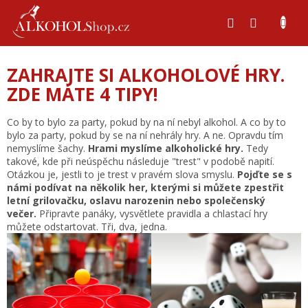
Přejít
na
obsah
ZAHRAJTE SI ALKOHOLOVÉ HRY.
ZDE MÁTE 4 TIPY!
Co by to bylo za party, pokud by na ní nebyl alkohol. A co by to
bylo za party, pokud by se na ní nehrály hry. A ne. Opravdu tím
nemyslíme šachy.
Hrami myslíme alkoholické hry.
Tedy
takové, kde při neúspěchu následuje "trest" v podobě napití.
Otázkou je, jestli to je trest v pravém slova smyslu.
Pojďte se s
námi podívat na několik her, kterými si můžete zpestřit
letní grilovačku, oslavu narozenin nebo společenský
večer.
Připravte panáky, vysvětlete pravidla a chlastací hry
můžete odstartovat. Tři, dva, jedna.