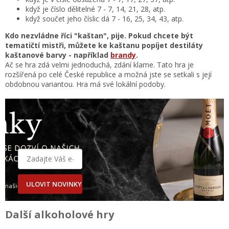
když je číslo dělitelné 7 - 7, 14, 21, 28, atp.
když součet jeho číslic dá 7 - 16, 25, 34, 43, atp.
Kdo nezvládne říci "kaštan", pije. Pokud chcete být
tematičtí mistři, můžete ke kaštanu popíjet destiláty
kaštanové barvy - například
brandy
.
Ač se hra zdá velmi jednoduchá, zdání klame. Tato hra je
rozšířená po celé České republice a možná jste se setkali s její
obdobnou variantou. Hra má své lokální podoby.
ULOVIT NOVINKY
Další alkoholové hry