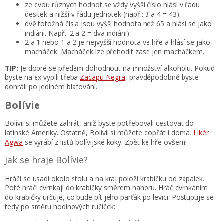
ze dvou různých hodnot se vždy vyšší číslo hlásí v řádu
desítek a nižší v řádu jednotek (např.: 3 a 4 = 43).
dvě totožná čísla jsou vyšší hodnota než 65 a hlásí se jako
indiáni. Např.: 2 a 2 = dva indiáni).
2 a 1 nebo 1 a 2 je nejvyšší hodnota ve hře a hlásí se jako
macháček. Macháček lze přehodit zase jen macháčkem.
TIP:
Je dobré se předem dohodnout na množství alkoholu. Pokud
byste na ex vypili třeba
Zacapu Negra
, pravděpodobně byste
dohráli po jediném blafování.
Bolívie
Bolívii si můžete zahrát, aniž byste potřebovali cestovat do
latinské Ameriky. Ostatně, Bolívii si můžete dopřát i doma.
Likér
Agwa
se vyrábí z listů bolívijské koky. Zpět ke hře ovšem!
Jak se hraje Bolívie?
Hráči se usadí okolo stolu a na kraj položí krabičku od zápalek.
Poté hráči cvrnkají do krabičky směrem nahoru. Hráč cvrnkáním
do krabičky určuje, co bude pít jeho parťák po levici. Postupuje se
tedy po směru hodinových ručiček: