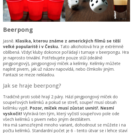
Beerpong
Jasně.
Klasika, kterou známe z amerických filmů se těší
velké popularitě i v Česku.
Tato alkoholová hra je extrémně
oblíbená. Vždyť kluby dokonce pořádají i turnaje v beerpongu. Hra
je naprosto triviální. Potřebujete pouze stůl (ideálně
pingpongový), pingpongový míček a kelímky. Kelímky můžete
naplnit pivem, jak už název napovídá, nebo čímkoliv jiným.
Fantazii se meze nekladou.
Jak se hraje beerpong?
Tradičně proti sobě hrají 2 páry. Hází pingpongový míček do
soupeřových kelímků a pokud se strefí, soupeř musí obsah
kelímku vypít.
Pozor, míček musí zůstat uvnitř. Nesmí
vyskočit!
Vyhrává ten tým, který vyčistí soupeřovo pole ode
všech kelímků s pivem nebo jiným destilátem.
Hra má samozřejmě mnoho variant, dohodnout se můžete i na
počtu kelímků. Standardní počet je 6 - tento útvar se i lehce staví