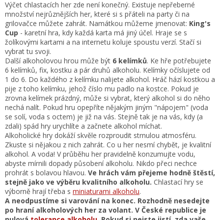
Výčet chlastacích her zde není konečný. Existuje nepřeberné
množství nejrůznějších her, které si s přáteli na party či na
grilovačce můžete zahrát. Namátkou můžeme jmenovat:
King's
Cup
- karetní hra, kdy každá karta má jiný účel. Hraje se s
žolíkovými kartami a na internetu koluje spoustu verzí. Stačí si
vybrat tu svoji.
Další alkoholovou hrou může být
6 kelímků
. Ke hře potřebujete
6 kelímků, fix, kostku a pár druhů alkoholu. Kelímky očíslujete od
1 do 6. Do každého z kelímku nalijete alkohol. Hráč hází kostkou a
pije z toho kelímku, jehož číslo mu padlo na kostce. Pokud je
zrovna kelímek prázdný, může si vybrat, který alkohol si do něho
nechá nalít. Pokud hru opepříte nějakým jiným "nápojem" (voda
se solí, voda s octem) je již na vás. Stejně tak je na vás, kdy (a
zdali) spád hry urychlíte a začnete alkohol míchat.
Alkoholické hry dokáží skvěle rozproudit strnulou atmosféru.
Zkuste si nějakou z nich zahrát. Co u her nesmí chybět, je kvalitní
alkohol. A voda! V průběhu her pravidelně konzumujte vodu,
abyste mírnili dopady působení alkoholu. Nikdo přeci nechce
prohrát s bolavou hlavou.
Ve hrách vám přejeme hodně štěstí,
stejně jako ve výběru kvalitního alkoholu.
Chlastací hry se
výborně hrají třeba s
miniaturami alkoholu
.
A neodpustíme si varování na konec. Rozhodně nesedejte
po hraní alkoholových her za volant. V České republice je
nulová
tolerance alkoholu
. Pokud si nejste jistí, zda vaše