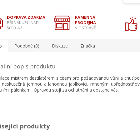
DOPRAVA ZDARMA
KAMENNÁ
PŘI NÁKUPU NAD
PRODEJNA
5000,-Kč
V OSTRAVĚ
s
Podobné (8)
Diskuze
Značka
ailní popis produktu
ilace mistrem destilatérem s citem pro požadovanou vůni a chuť po 
 neskutečně jemnou a lahodnou jablkovici, mnohými upřednostňo
tními pálenkami. Opravdu stojí za ochutnání a dostane vás.
isející produkty