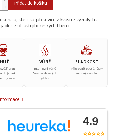
Přidat do košíku
konalá, klasická jablkovice z kvasu z vyzrálých a
 jablek z oblasti jihočeských Lhenic.
CHUŤ
VŮNĚ
SLADKOST
 svěží chuť
Intenzivní vůně
Přirozeně suchá, čistý
ních jablek,
čerstvě drcených
ovocný destilát
ná a jemná
jablek
 informace
4.9
⭐⭐⭐⭐⭐