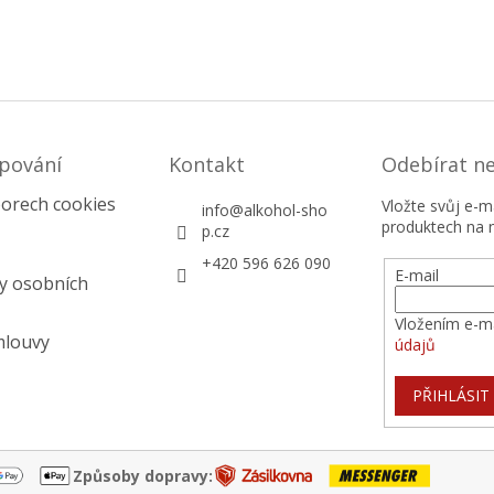
pování
Kontakt
Odebírat n
orech cookies
Vložte svůj e-
info
@
alkohol-sho
produktech na 
p.cz
+420 596 626 090
E-mail
y osobních
Vložením e-ma
mlouvy
údajů
PŘIHLÁSIT
Způsoby dopravy: