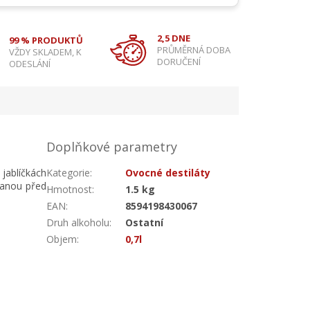
2,5 DNE
99 % PRODUKTŮ
PRŮMĚRNÁ DOBA
VŽDY SKLADEM, K
DORUČENÍ
ODESLÁNÍ
Doplňkové parametry
jablíčkách
Kategorie
:
Ovocné destiláty
vanou před
Hmotnost
:
1.5 kg
EAN
:
8594198430067
Druh alkoholu
:
Ostatní
Objem
:
0,7l