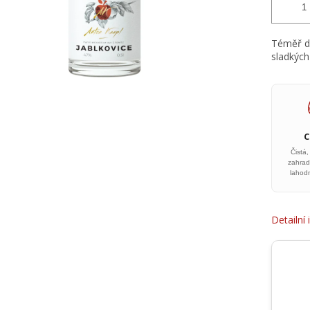
Téměř do
sladkých
Čistá,
zahrad
lahod
Detailní