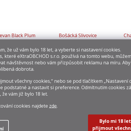
jevan Black Plum
Bošácká Slivovice
Ch
Spirit 0,5l 50%
0,5l 52%
Bar
​​, že už vám bylo 18 let, a vyberte si nastavení cookies.
79 Kč
339 Kč
499 
s, které
eXtraOBCHOD s.r.o.
používá na tomto webu, můžem
rná
Měrná
Měrná
8 Kč / 1 l
678 Kč / 1 l
998 Kč /
at návštěvnost nebo vám přizpůsobit reklamu na míru. Ab
na:
cena:
cena:
líbená dobrota.
Do košíku
Do košíku
Do k
jmout všechny cookies,“ nebo se pod tlačítkem „Nastavení 
e podstatné a nastavit si preference. Odmítnutím cookies z
, že vám již
bylo 18 let
.
y pálenky se mohou pyšnit řadou světových i evropských ocenění.
Kaapl Višňovice 47%
získala na evropské soutěži destilátu Das gold
cování cookies najdete
zde
.
ou příčku
Anton Kaapl Slivovice 47%
. O rok později na té samé sou
brem!
Bylo mi 18 let
ým úspěchem byla třetí pozice na světové soutěži Destillata. Bronz 
m destilátu světové kvality sáhnete vy?
přijmout všechn
ní