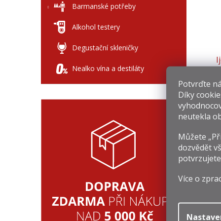
Barmanské potřeby
Alkohol testery
Degustační skleničky
I
Nealko vína a destiláty
Potvrďte nám
3
Díky cookie
Mě
75
vyhodnocov
ce
neutekla ob
Můžete „Při
dozvědět vš
potvrzujete
Kaaplov
Anton 
Více o zpra
bronzov
se stří
Obrovsk
Po jaké
Nastave