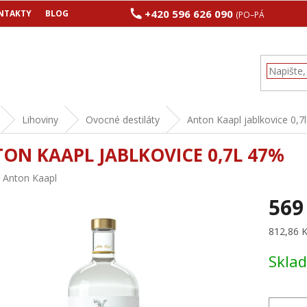
+420 596 626 090
NTAKTY
BLOG
(PO–PÁ 8:00–17:00
Lihoviny
Ovocné destiláty
Anton Kaapl jablkovice 0,7
ON KAAPL JABLKOVICE 0,7L 47%
:
Anton Kaapl
569
Měrná
812,86 Kč
cena:
Skla