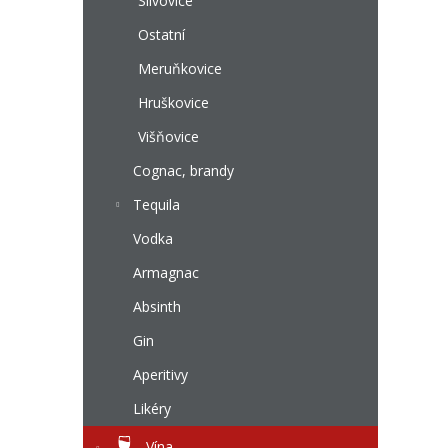
l
Slivovice
Ostatní
Meruňkovice
Hruškovice
Višňovice
Cognac, brandy
Tequila
Vodka
Armagnac
Absinth
Gin
Aperitivy
Likéry
Vína