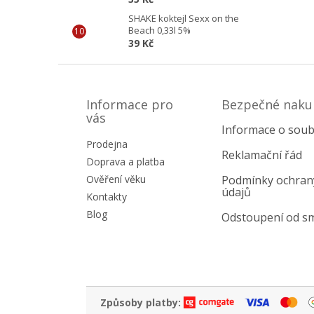
SHAKE koktejl Sexx on the
Beach 0,33l 5%
39 Kč
Z
á
p
Informace pro
Bezpečné naku
a
vás
Informace o soub
t
Prodejna
í
Reklamační řád
Doprava a platba
Ověření věku
Podmínky ochran
údajů
Kontakty
Blog
Odstoupení od s
Způsoby platby: