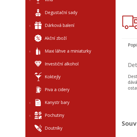
Degustační sady
Dárková balení
Akční zboží
Popi
Maxi láhve a miniaturky
Investiční alkohol
Det
Dest
Koktejly
dává
osta
Piva a cidery
Kanystr bary
Pochutiny
Souv
Doutníky