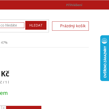
Přihlášení
)
NÁKUPNÍ
HLEDAT
Prázdný košík
KOŠÍK
l 47%
 Kč
 / 1 l
dem