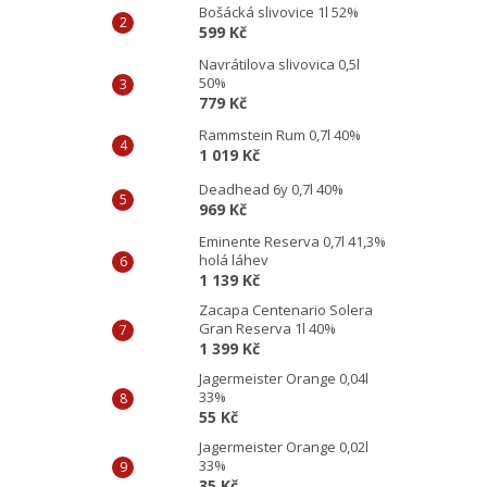
Bošácká slivovice 1l 52%
599 Kč
Navrátilova slivovica 0,5l
50%
779 Kč
Rammstein Rum 0,7l 40%
1 019 Kč
Deadhead 6y 0,7l 40%
969 Kč
Eminente Reserva 0,7l 41,3%
holá láhev
1 139 Kč
Zacapa Centenario Solera
Gran Reserva 1l 40%
1 399 Kč
Jagermeister Orange 0,04l
33%
55 Kč
Jagermeister Orange 0,02l
33%
35 Kč