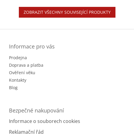
ZOBRAZIT VŠECHNY SOUVISEJÍCÍ PRODUKTY
Z
á
p
a
Informace pro vás
t
Prodejna
í
Doprava a platba
Ověření věku
Kontakty
Blog
Bezpečné nakupování
Informace o souborech cookies
Reklamační řád