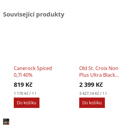
Související produkty
Canerock Spiced
Old St. Croix Non
0,7l 40%
Plus Ultra Black
Edition 0,7l 42%
819 Kč
2 399 Kč
Měrná
Měrná
1 170 Kč / 1 l
3 427,14 Kč / 1 l
cena:
cena:
Do košíku
Do košíku