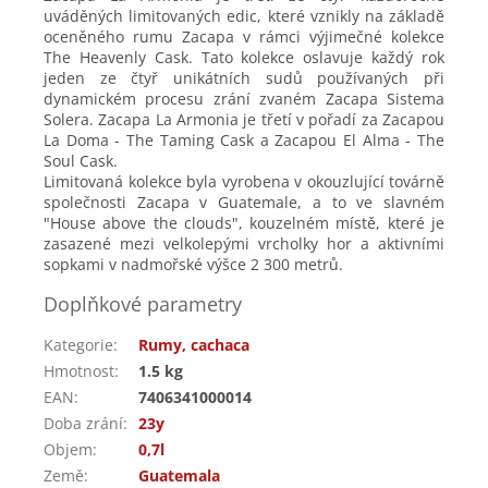
uváděných limitovaných edic, které vznikly na základě
oceněného rumu Zacapa v rámci výjimečné kolekce
The Heavenly Cask. Tato kolekce oslavuje každý rok
jeden ze čtyř unikátních sudů používaných při
dynamickém procesu zrání zvaném Zacapa Sistema
Solera. Zacapa La Armonia je třetí v pořadí za Zacapou
La Doma - The Taming Cask a Zacapou El Alma - The
Soul Cask.
Limitovaná kolekce byla vyrobena v okouzlující továrně
společnosti Zacapa v Guatemale, a to ve slavném
"House above the clouds", kouzelném místě, které je
zasazené mezi velkolepými vrcholky hor a aktivními
sopkami v nadmořské výšce 2 300 metrů.
Doplňkové parametry
Kategorie
:
Rumy, cachaca
Hmotnost
:
1.5 kg
EAN
:
7406341000014
Doba zrání
:
23y
Objem
:
0,7l
Země
:
Guatemala