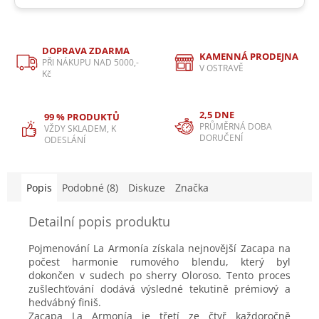
DOPRAVA ZDARMA
KAMENNÁ PRODEJNA
PŘI NÁKUPU NAD 5000,-
V OSTRAVĚ
Kč
2,5 DNE
99 % PRODUKTŮ
PRŮMĚRNÁ DOBA
VŽDY SKLADEM, K
DORUČENÍ
ODESLÁNÍ
Popis
Podobné (8)
Diskuze
Značka
Detailní popis produktu
Pojmenování La Armonía získala nejnovější Zacapa na
počest harmonie rumového blendu, který byl
dokončen v sudech po sherry Oloroso. Tento proces
zušlechťování dodává výsledné tekutině prémiový a
hedvábný finiš.
Zacapa La Armonía je třetí ze čtyř každoročně