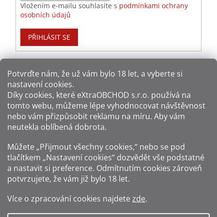
Vložením e-mailu souhlasíte s
podmínkami ochrany
osobních údajů
PŘIHLÁSIT SE
Potvrďte nám​​, že už vám bylo 18 let, a vyberte si
nastavení cookies.
Způsoby platby:
Díky cookies, které
eXtraOBCHOD s.r.o.
používá na
tomto webu, můžeme lépe vyhodnocovat návštěvnost
Způsoby dopravy:
nebo vám přizpůsobit reklamu na míru. Aby vám
neutekla oblíbená dobrota.
Sledujte nás na sítích:
Můžete „Přijmout všechny cookies,“ nebo se pod
tlačítkem „Nastavení cookies“ dozvědět vše podstatné
a nastavit si preference. Odmítnutím cookies zároveň
potvrzujete, že vám již
bylo 18 let
.
Zákaz prodeje alkoholu osobám mladším 18 let.
Více o zpracování cookies najdete
zde
.
Fotografie produktů jsou ilustrativní.