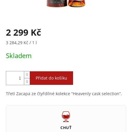
2 299 Kč
Měrná
3 284,29 Kč / 1 l
cena:
Skladem
Přidat do košíku
Třetí Zacapa ze čtyřdílné kolekce “Heavenly cask selection”.
CHUŤ