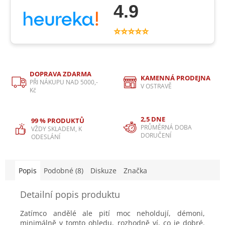
4.9
⭐⭐⭐⭐⭐
DOPRAVA ZDARMA
KAMENNÁ PRODEJNA
PŘI NÁKUPU NAD 5000,-
V OSTRAVĚ
Kč
2,5 DNE
99 % PRODUKTŮ
PRŮMĚRNÁ DOBA
VŽDY SKLADEM, K
DORUČENÍ
ODESLÁNÍ
Popis
Podobné (8)
Diskuze
Značka
Detailní popis produktu
Zatímco andělé ale pití moc neholdují, démoni,
minimálně v tomto ohledu, rozhodně ví, co je dobré.