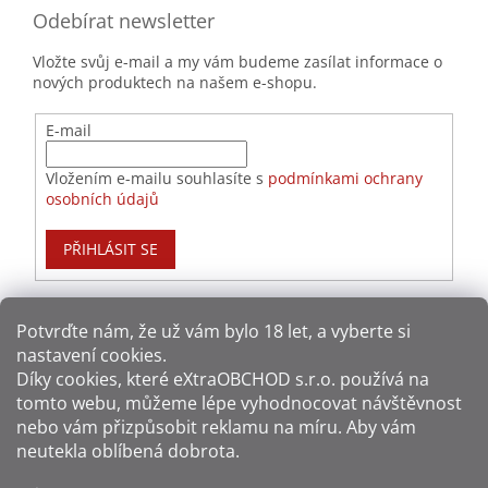
Odebírat newsletter
Vložte svůj e-mail a my vám budeme zasílat informace o
nových produktech na našem e-shopu.
E-mail
Vložením e-mailu souhlasíte s
podmínkami ochrany
osobních údajů
PŘIHLÁSIT SE
Potvrďte nám​​, že už vám bylo 18 let, a vyberte si
nastavení cookies.
Způsoby platby:
Díky cookies, které
eXtraOBCHOD s.r.o.
používá na
tomto webu, můžeme lépe vyhodnocovat návštěvnost
Způsoby dopravy:
nebo vám přizpůsobit reklamu na míru. Aby vám
neutekla oblíbená dobrota.
Sledujte nás na sítích: