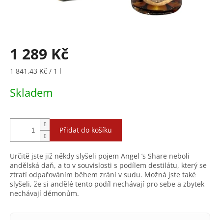
1 289 Kč
Měrná
1 841,43 Kč / 1 l
cena:
Skladem
Přidat do košíku
Určitě jste již někdy slyšeli pojem Angel ’s Share neboli
andělská daň, a to v souvislosti s podílem destilátu, který se
ztratí odpařováním během zrání v sudu. Možná jste také
slyšeli, že si andělé tento podíl nechávají pro sebe a zbytek
nechávají démonům.