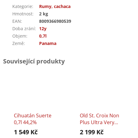
Kategorie
:
Rumy, cachaca
Hmotnost
:
2 kg
EAN
:
8009366980539
Doba zrání
:
12y
Objem
:
0,7l
Země
:
Panama
Související produkty
Cihuatán Suerte
Old St. Croix Non
0,7l 44,2%
Plus Ultra Very
Rare 0,7l 42%
1 549 Kč
2 199 Kč