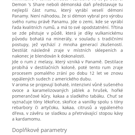
Demon ’s Share neboli démonská daň představuje tu
nejlepší část rumu, který vyrábí veselí démoni
Panamy. Není náhodou, že si démon vybral pro výrobu
svého rumu právě Panamu. Jde o zemi, kde se vyrábí
řada kvalitních rumů, a má to své opodstatnění. Třtina
se zde pěstuje v půdě, která je díky vulkanickému
původu bohatá na minerály, v souladu s tradičními
postupy, jež vychází z mnoha generací zkušeností.
Destilát následně zraje v místních sklepeních a
nakonec je blendován k dokonalosti.
Jde o rum z melasy, který vzniká v Panamě. Destilace
probíhá v destilačních koloně, poté tento rum zraje
procesem pomalého zrání po dobu 12 let ve znovu
vypálených sudech z amerického dubu.
V aroma se projevují bohaté, intenzivní vůně sušeného
ovoce a karamelizovaných jablek a hrušek, hořké
pomerančové kůry, kakaa a sladkého tabáku. Chuť se
vyznačuje tóny lékořice, skořice a vanilky spolu s tóny
rebarbory či artyčoku, kakaa, citrusů a vypáleného
dřeva, v závěru se sladkou a přetrvávající stopou kávy
a kardamomu.
Doplňkové parametry