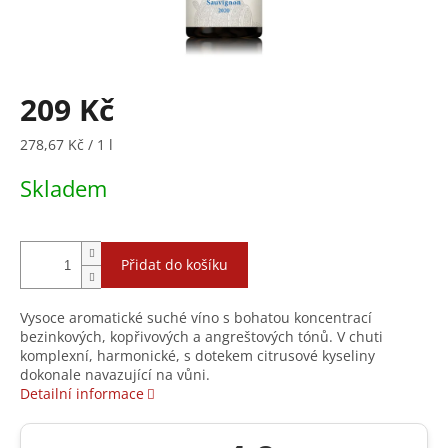
209 Kč
Měrná
278,67 Kč / 1 l
cena:
Skladem
Přidat do košíku
Vysoce aromatické suché víno s bohatou koncentrací
bezinkových, kopřivových a angreštových tónů. V chuti
komplexní, harmonické, s dotekem citrusové kyseliny
dokonale navazující na vůni.
Detailní informace