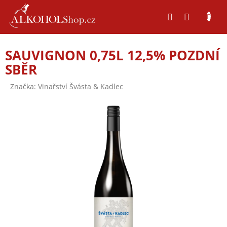
Přejít
na
obsah
SAUVIGNON 0,75L 12,5% POZDNÍ
SBĚR
Značka:
Vinařství Švásta & Kadlec