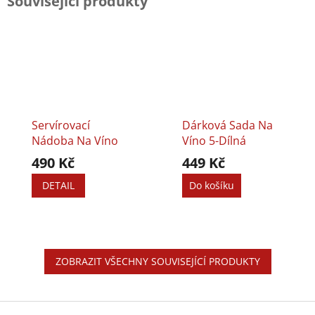
Související produkty
Servírovací
Dárková Sada Na
Nádoba Na Víno
Víno 5-Dílná
490 Kč
449 Kč
DETAIL
Do košíku
ZOBRAZIT VŠECHNY SOUVISEJÍCÍ PRODUKTY
Z
á