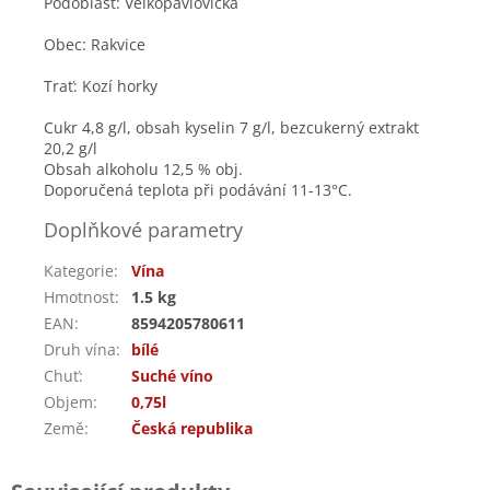
Podoblast: Velkopavlovická
Obec: Rakvice
Trať: Kozí horky
Cukr 4,8 g/l, obsah kyselin 7 g/l, bezcukerný extrakt
20,2 g/l
Obsah alkoholu 12,5 % obj.
Doporučená teplota při podávání 11-13°C.
Doplňkové parametry
Kategorie
:
Vína
Hmotnost
:
1.5 kg
EAN
:
8594205780611
Druh vína
:
bílé
Chuť
:
Suché víno
Objem
:
0,75l
Země
:
Česká republika