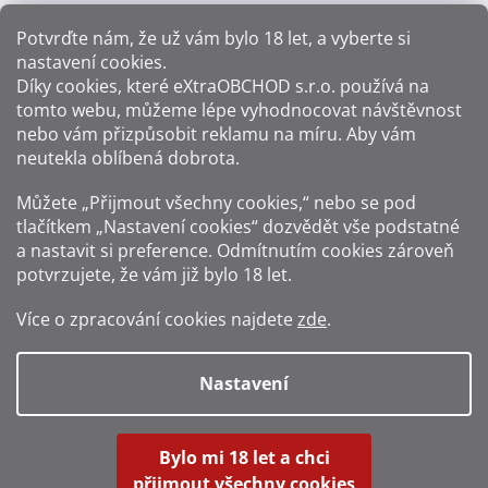
Potvrďte nám​​, že už vám bylo 18 let, a vyberte si
nastavení cookies.
Způsoby platby:
Díky cookies, které
eXtraOBCHOD s.r.o.
používá na
tomto webu, můžeme lépe vyhodnocovat návštěvnost
Způsoby dopravy:
nebo vám přizpůsobit reklamu na míru. Aby vám
neutekla oblíbená dobrota.
Sledujte nás na sítích:
Můžete „Přijmout všechny cookies,“ nebo se pod
tlačítkem „Nastavení cookies“ dozvědět vše podstatné
a nastavit si preference. Odmítnutím cookies zároveň
potvrzujete, že vám již
bylo 18 let
.
Zákaz prodeje alkoholu osobám mladším 18 let.
Více o zpracování cookies najdete
zde
.
Fotografie produktů jsou ilustrativní.
Nastavení
Vytvořil Shoptet
Bylo mi 18 let a chci
přijmout všechny cookies