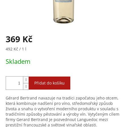
369 Kč
Měrná
492 Kč / 1 l
cena:
Skladem
Přidat do košíku
Gérard Bertrand navazuje na tradici započatou jeho otcem,
která kombinuje nadšení pro víno, středomořský způsob
života a snahu o vytvoření moderního produktu v souladu s
tradičními způsoby pěstování a výroby vín. Vytyčeným cílem
firmy Gerard Bertrand je pozvednout Languedoc mezi
prestižní francouzské a světové vinařské oblasti.