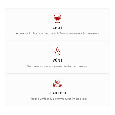
CHUŤ
Harmonická a čistá chuť hroznové šťávy s lehkým ovocným dozvukem
VŮNĚ
Svěží ovocné aroma s jemným květinovým buketem
SLADKOST
Přírodně vyvážená, s jemným ovocným projevem