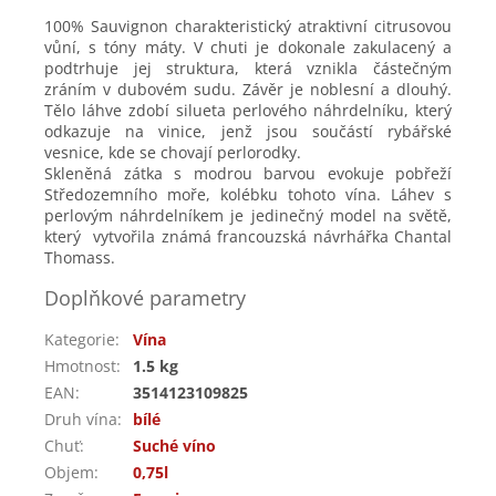
100% Sauvignon charakteristický atraktivní citrusovou
vůní, s tóny máty. V chuti je dokonale zakulacený a
podtrhuje jej struktura, která vznikla částečným
zráním v dubovém sudu. Závěr je noblesní a dlouhý.
Tělo láhve zdobí silueta perlového náhrdelníku, který
odkazuje na vinice, jenž jsou součástí rybářské
vesnice, kde se chovají perlorodky.
Skleněná zátka s modrou barvou evokuje pobřeží
Středozemního moře, kolébku tohoto vína. Láhev s
perlovým náhrdelníkem je jedinečný model na světě,
který vytvořila známá francouzská návrhářka Chantal
Thomass.
Doplňkové parametry
Kategorie
:
Vína
Hmotnost
:
1.5 kg
EAN
:
3514123109825
Druh vína
:
bílé
Chuť
:
Suché víno
Objem
:
0,75l