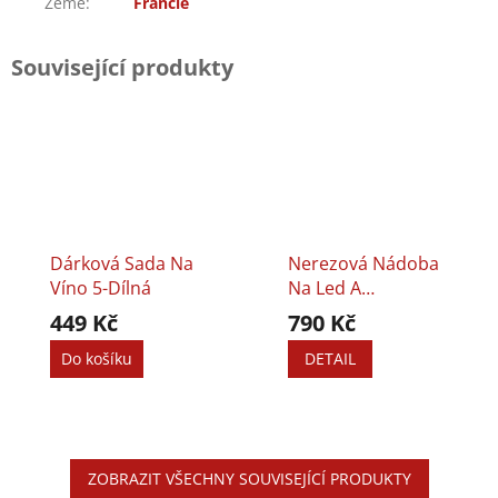
Země
:
Francie
Související produkty
Dárková Sada Na
Nerezová Nádoba
Víno 5-Dílná
Na Led A
Servírování Vína
449 Kč
790 Kč
Do košíku
DETAIL
ZOBRAZIT VŠECHNY SOUVISEJÍCÍ PRODUKTY