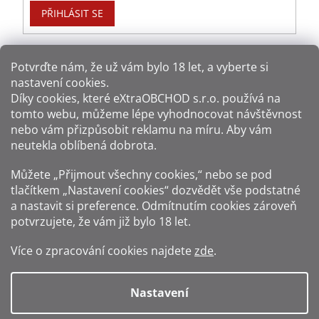
PŘIHLÁSIT SE
Potvrďte nám​​, že už vám bylo 18 let, a vyberte si
nastavení cookies.
Způsoby platby:
Díky cookies, které
eXtraOBCHOD s.r.o.
používá na
tomto webu, můžeme lépe vyhodnocovat návštěvnost
Způsoby dopravy:
nebo vám přizpůsobit reklamu na míru. Aby vám
neutekla oblíbená dobrota.
Sledujte nás na sítích:
Můžete „Přijmout všechny cookies,“ nebo se pod
tlačítkem „Nastavení cookies“ dozvědět vše podstatné
a nastavit si preference. Odmítnutím cookies zároveň
potvrzujete, že vám již
bylo 18 let
.
Zákaz prodeje alkoholu osobám mladším 18 let.
Více o zpracování cookies najdete
zde
.
Fotografie produktů jsou ilustrativní.
Nastavení