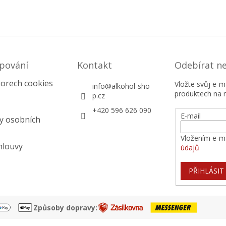
pování
Kontakt
Odebírat n
orech cookies
Vložte svůj e-
info
@
alkohol-sho
produktech na 
p.cz
+420 596 626 090
E-mail
y osobních
Vložením e-ma
mlouvy
údajů
PŘIHLÁSIT
Způsoby dopravy: