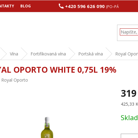
+420 596 626 090
NTAKTY
BLOG
(PO–PÁ 8:00–17:00
Vína
Fortifikovaná vína
Portská vína
Royal Opor
AL OPORTO WHITE 0,75L 19%
:
Royal Oporto
319
Měrná
425,33 Kč
cena:
Skla