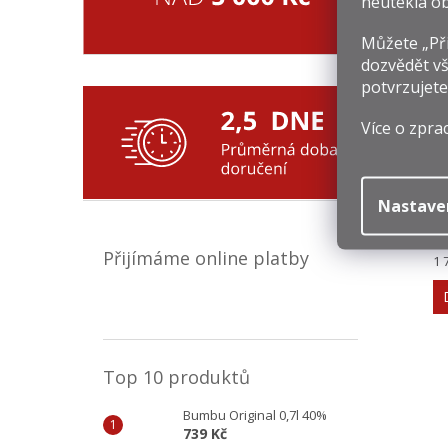
neutekla ob
Souv
Můžete „Při
dozvědět vš
potvrzujete
Více o zpra
R
Nastave
1
Přijímáme online platby
Mě
1 
ce
Top 10 produktů
Bumbu Original 0,7l 40%
739 Kč