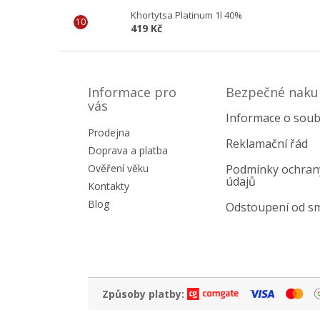
Khortytsa Platinum 1l 40%
419 Kč
Z
á
p
Informace pro
Bezpečné naku
a
vás
Informace o soub
t
Prodejna
í
Reklamační řád
Doprava a platba
Ověření věku
Podmínky ochran
údajů
Kontakty
Blog
Odstoupení od s
Způsoby platby: