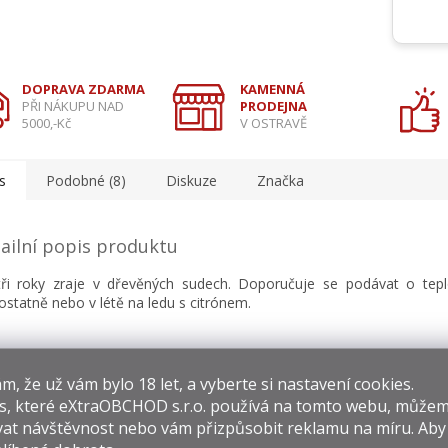
DOPRAVA ZDARMA
KAMENNÁ
PŘI NÁKUPU NAD
PRODEJNA
5000,-Kč
V OSTRAVĚ
s
Podobné (8)
Diskuze
Značka
ailní popis produktu
ři roky zraje v dřevěných sudech. Doporučuje se podávat o tep
statně nebo v létě na ledu s citrónem.
​​, že už vám bylo 18 let, a vyberte si nastavení cookies.
s, které
eXtraOBCHOD s.r.o.
používá na tomto webu, můžem
at návštěvnost nebo vám přizpůsobit reklamu na míru. Ab