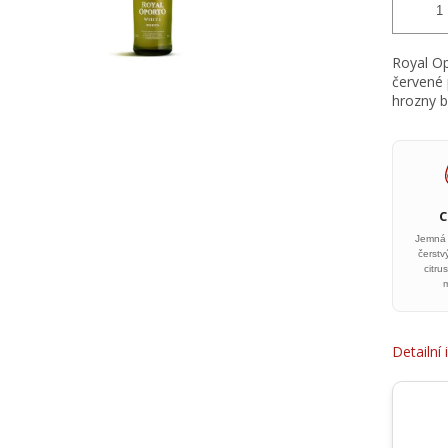
Royal Op
červené 
hrozny bí
Jemná 
čerstv
citru
Detailní