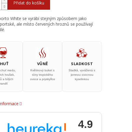
Přidat do košíku
orto White se vyrábí stejným způsobem jako
portské, ale místo červených hroznů se používají
lé.
CHUŤ
VŮNĚ
SLADKOST
chuť medu,
Květinový buket s
Sladká, vyvážená s
ých hrušek,
tóny tropického
jemnou ovocnou
sů a bílých
ovoce a pryskyřice
kyselinkou
mandlí
 informace
4.9