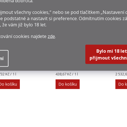
líbená dobrota.
isející produkty
jmout všechny cookies,“ nebo se pod tlačítkem „Nastavení 
e podstatné a nastavit si preference. Odmítnutím cookies z
, že vám již
bylo 18 let
.
cování cookies najdete
zde
.
oyal Oporto 20y
Porto Cruz Tawny
Porto
Bylo mi 18 let
0,75l 20%
0,75l 19%
Taw
přijmout všechn
ní
20% 
 299 Kč
329 Kč
3 79
rná
Měrná
Měrná
732 Kč / 1 l
438,67 Kč / 1 l
2 532,6
na:
cena:
cena:
Do košíku
Do košíku
Do k