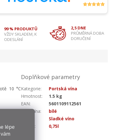
⭐⭐⭐⭐⭐
2,5 DNE
99 % PRODUKTŮ
PRŮMĚRNÁ DOBA
VŽDY SKLADEM, K
DORUČENÍ
ODESLÁNÍ
Doplňkové parametry
lotě 10 °C
Kategorie
:
Portská vína
Hmotnost
:
1.5 kg
EAN
:
5601109112561
Druh vína
:
bílé
Chuť
:
Sladké víno
Objem
:
0,75l
e lépe
y vám