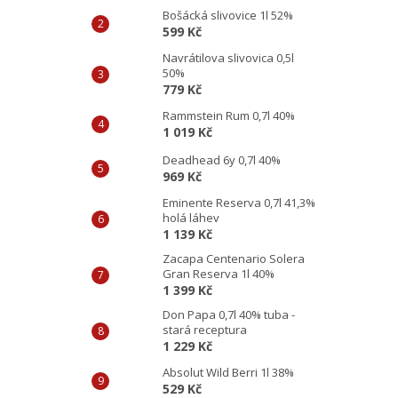
Bošácká slivovice 1l 52%
599 Kč
Navrátilova slivovica 0,5l
50%
779 Kč
Rammstein Rum 0,7l 40%
1 019 Kč
Deadhead 6y 0,7l 40%
969 Kč
Eminente Reserva 0,7l 41,3%
holá láhev
1 139 Kč
Zacapa Centenario Solera
Gran Reserva 1l 40%
1 399 Kč
Don Papa 0,7l 40% tuba -
stará receptura
1 229 Kč
Absolut Wild Berri 1l 38%
529 Kč