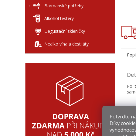
Barmanské potřeby
Alkohol testery
Degustační skleničky
Nealko vína a destiláty
Popi
Det
Po t
samo
Potvrďte nám
Díky cookie
vyhodnocov