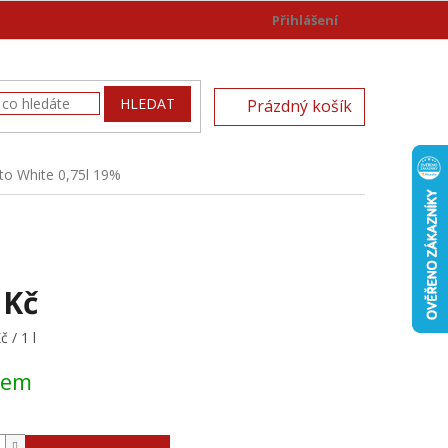
Přihlášení
)
NÁKUPNÍ
HLEDAT
Prázdný košík
KOŠÍK
to White 0,75l 19%
 Kč
 / 1 l
dem