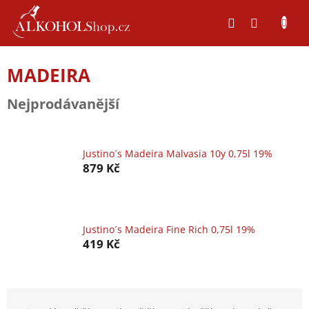
Přejít
na
obsah
MADEIRA
Nejprodávanější
Justino´s Madeira Malvasia 10y 0,75l 19%
879 Kč
Justino´s Madeira Fine Rich 0,75l 19%
419 Kč
Ř