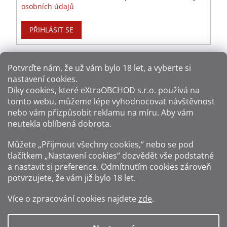
osobních údajů
PŘIHLÁSIT SE
Potvrďte nám​​, že už vám bylo 18 let, a vyberte si
nastavení cookies.
Způsoby platby:
Díky cookies, které
eXtraOBCHOD s.r.o.
používá na
tomto webu, můžeme lépe vyhodnocovat návštěvnost
Způsoby dopravy:
nebo vám přizpůsobit reklamu na míru. Aby vám
neutekla oblíbená dobrota.
Sledujte nás na sítích:
Můžete „Přijmout všechny cookies,“ nebo se pod
tlačítkem „Nastavení cookies“ dozvědět vše podstatné
a nastavit si preference. Odmítnutím cookies zároveň
potvrzujete, že vám již
bylo 18 let
.
Zákaz prodeje alkoholu osobám mladším 18 let.
Více o zpracování cookies najdete
zde
.
Fotografie produktů jsou ilustrativní.