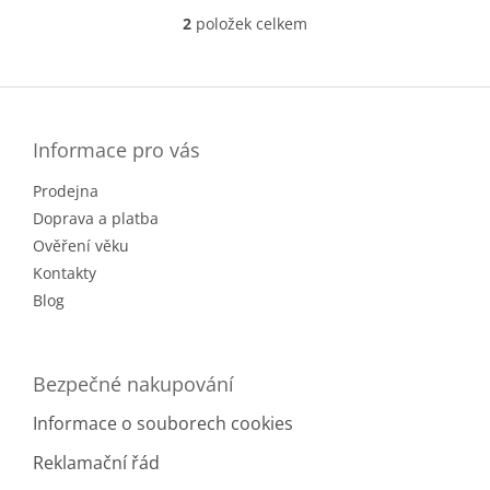
2
položek celkem
O
v
l
Z
á
á
d
p
a
a
Informace pro vás
c
t
í
Prodejna
í
p
r
Doprava a platba
v
Ověření věku
k
Kontakty
y
v
Blog
ý
p
i
Bezpečné nakupování
s
u
Informace o souborech cookies
Reklamační řád