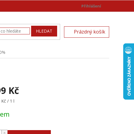
Přihlášení
)
NÁKUPNÍ
HLEDAT
Prázdný košík
KOŠÍK
40%
99 Kč
Kč / 1 l
dem