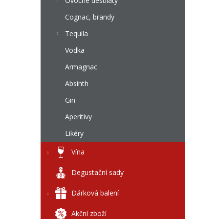
l
Ovocné destiláty
Cognac, brandy
Tequila
Vodka
Armagnac
Absinth
Gin
Aperitivy
Likéry
Vína
Degustační sady
Dárková balení
Akční zboží