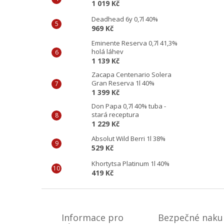
1 019 Kč
Deadhead 6y 0,7l 40%
969 Kč
Eminente Reserva 0,7l 41,3%
holá láhev
1 139 Kč
Zacapa Centenario Solera
Gran Reserva 1l 40%
1 399 Kč
Don Papa 0,7l 40% tuba -
stará receptura
1 229 Kč
Absolut Wild Berri 1l 38%
529 Kč
Khortytsa Platinum 1l 40%
419 Kč
Z
á
p
Informace pro
Bezpečné naku