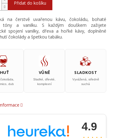
Přidat do košíku
ká na čerstvě uvařenou kávu, čokoládu, bohaté
é tóny a vanilku. S každým douškem zažijete
cké spojení vanilky, dřeva a hořké kávy, doplněné
chutí čokolády a špetkou tabáku.
CHUŤ
VŮNĚ
SLADKOST
 čokoláda,
Sladké, dřevité,
Vyvážená, středně
amico, dub
komplexní
suchá
 informace
4.9