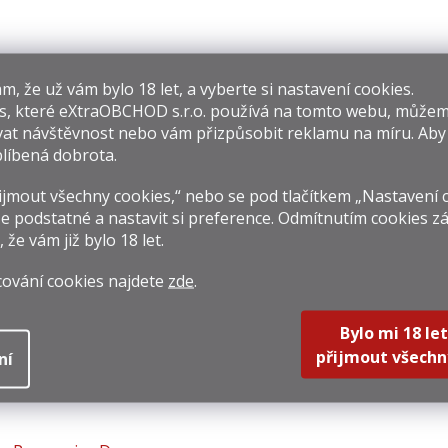
​​, že už vám bylo 18 let, a vyberte si nastavení cookies.
s, které
eXtraOBCHOD s.r.o.
používá na tomto webu, můžem
at návštěvnost nebo vám přizpůsobit reklamu na míru. Ab
Black Tot Finest
Coloma 8y 0,7l
Old 
líbená dobrota.
Caribbean 0,7l
40% + 2 Skleničky
Plu
46,2%
Ra
49 Kč
1 099 Kč
2 19
jmout všechny cookies,“ nebo se pod tlačítkem „Nastavení 
e podstatné a nastavit si preference. Odmítnutím cookies z
rná
Měrná
Měrná
355,71 Kč / 1 l
1 570 Kč / 1 l
3 141,4
, že vám již
bylo 18 let
.
na:
cena:
cena:
Do košíku
DETAIL
Do k
cování cookies najdete
zde
.
Bylo mi 18 let
přijmout všechn
ní