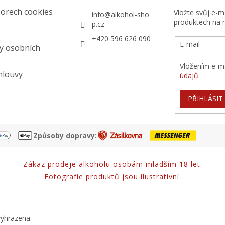
orech cookies
Vložte svůj e-
info
@
alkohol-sho
produktech na 
p.cz
+420 596 626 090
E-mail
y osobních
Vložením e-ma
mlouvy
údajů
PŘIHLÁSIT
Způsoby dopravy:
Zákaz prodeje alkoholu osobám mladším 18 let.
Fotografie produktů jsou ilustrativní.
vyhrazena.