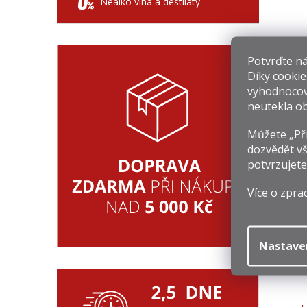
Nealko vína a destiláty
Potvrďte nám
Díky cookie
vyhodnocov
neutekla ob
9
Můžete „Při
dozvědět vš
Mě
1 
potvrzujete
ce
Více o zpra
Nastave