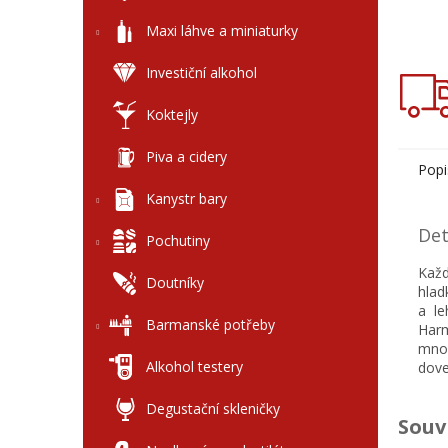
Maxi láhve a miniaturky
Investiční alkohol
Koktejly
Piva a cidery
Popi
Kanystr bary
Det
Pochutiny
Každ
Doutníky
hlad
a l
Barmanské potřeby
Har
mnoh
Alkohol testery
dove
Degustační skleničky
Souv