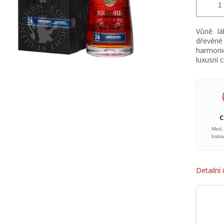
Vůně lá
dřevěn
harmoni
luxusní 
Med,
bals
Detailní