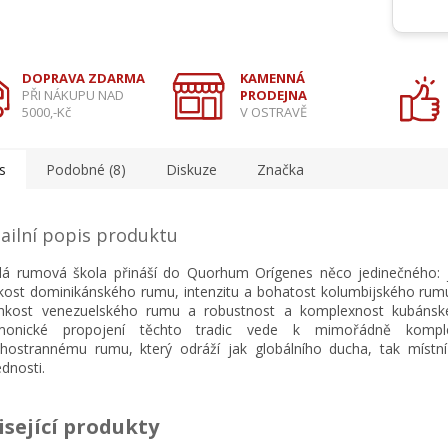
DOPRAVA ZDARMA
KAMENNÁ
PŘI NÁKUPU NAD
PRODEJNA
5000,-Kč
V OSTRAVĚ
s
Podobné (8)
Diskuze
Značka
ailní popis produktu
á rumová škola přináší do Quorhum Orígenes něco jedinečného:
kost dominikánského rumu, intenzitu a bohatost kolumbijského rumu
ehkost venezuelského rumu a robustnost a komplexnost kubánsk
monické propojení těchto tradic vede k mimořádně komp
ostrannému rumu, který odráží jak globálního ducha, tak místn
dnosti.
isející produkty