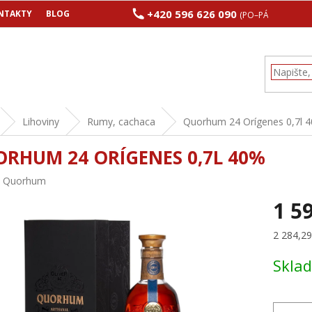
+420 596 626 090
NTAKTY
BLOG
(PO–PÁ 8:00–17:00
Lihoviny
Rumy, cachaca
Quorhum 24 Orígenes 0,7l 
RHUM 24 ORÍGENES 0,7L 40%
:
Quorhum
1 5
Měrná
2 284,29 
cena:
Skla