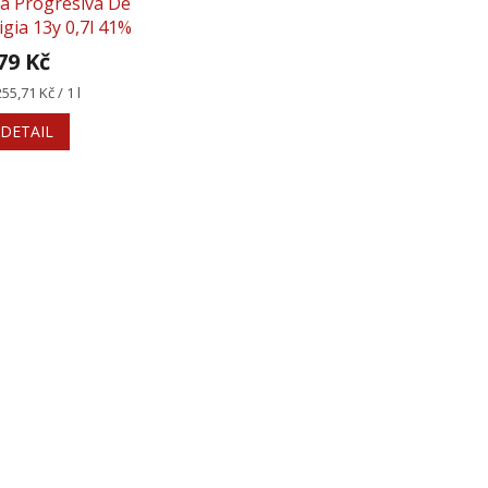
a Progresiva De
igia 13y 0,7l 41%
79 Kč
rná
255,71 Kč / 1 l
na:
DETAIL