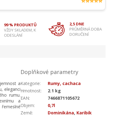
⭐⭐⭐⭐⭐
2,5 DNE
99 % PRODUKTŮ
PRŮMĚRNÁ DOBA
VŽDY SKLADEM, K
DORUČENÍ
ODESLÁNÍ
Doplňkové parametry
 jemnost a
Kategorie
:
Rumy, cachaca
, eleganci
Hmotnost
:
2.1 kg
ého rumu.
EAN
:
7466871105672
lexnímu a
Objem
:
0,7l
í řemeslné
Země
:
Dominikána
,
Karibik