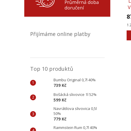
L
V
8
Mě
1 
ce
Přijímáme online platby
Top 10 produktů
Bumbu Original 0,7l 40%
739 Kč
Bošácká slivovice 1l 52%
599 Kč
Navrátilova slivovica 0,5l
50%
779 Kč
Rammstein Rum 0,7l 40%