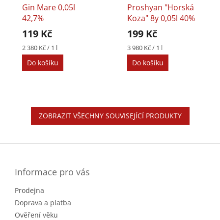
Gin Mare 0,05l
Proshyan "Horská
42,7%
Koza" 8y 0,05l 40%
119 Kč
199 Kč
Měrná
Měrná
2 380 Kč / 1 l
3 980 Kč / 1 l
cena:
cena:
Do košíku
Do košíku
ZOBRAZIT VŠECHNY SOUVISEJÍCÍ PRODUKTY
Z
á
p
a
Informace pro vás
t
Prodejna
í
Doprava a platba
Ověření věku