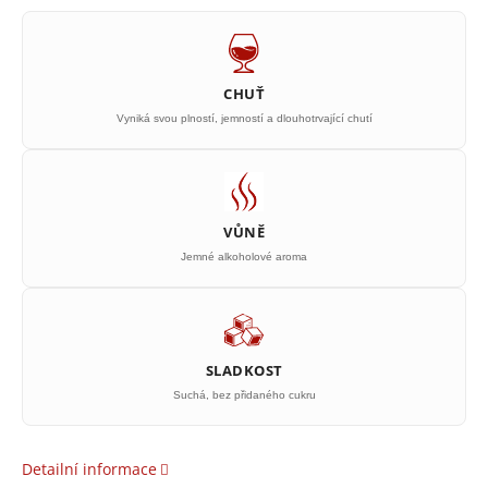
CHUŤ
Vyniká svou plností, jemností a dlouhotrvající chutí
VŮNĚ
Jemné alkoholové aroma
SLADKOST
Suchá, bez přidaného cukru
Detailní informace