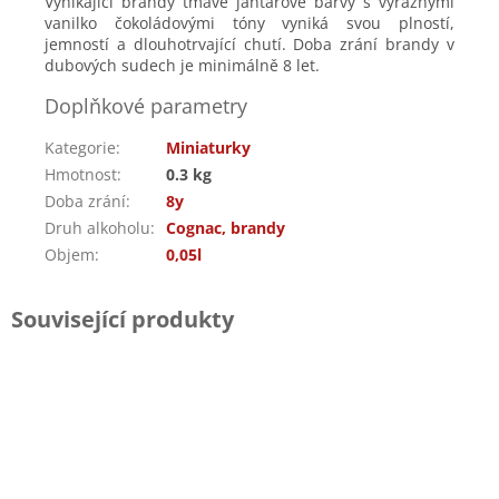
Vynikající brandy tmavě jantarové barvy s výraznými
vanilko čokoládovými tóny vyniká svou plností,
jemností a dlouhotrvající chutí. Doba zrání brandy v
dubových sudech je minimálně 8 let.
Doplňkové parametry
Kategorie
:
Miniaturky
Hmotnost
:
0.3 kg
Doba zrání
:
8y
Druh alkoholu
:
Cognac, brandy
Objem
:
0,05l
Související produkty