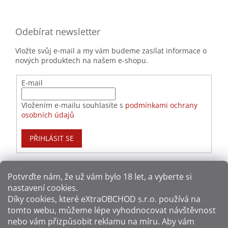
Odebírat newsletter
Vložte svůj e-mail a my vám budeme zasílat informace o
nových produktech na našem e-shopu.
E-mail
Vložením e-mailu souhlasíte s
podmínkami ochrany
osobních údajů
PŘIHLÁSIT SE
Potvrďte nám​​, že už vám bylo 18 let, a vyberte si
nastavení cookies.
Způsoby platby:
Díky cookies, které
eXtraOBCHOD s.r.o.
používá na
tomto webu, můžeme lépe vyhodnocovat návštěvnost
Způsoby dopravy:
nebo vám přizpůsobit reklamu na míru. Aby vám