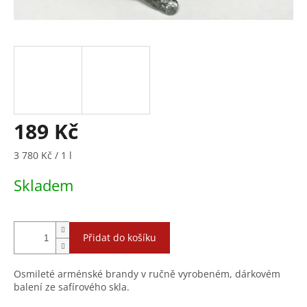
189 Kč
Měrná
3 780 Kč / 1 l
cena:
Skladem
Přidat do košíku
Osmileté arménské brandy v ručně vyrobeném, dárkovém
balení ze safírového skla.